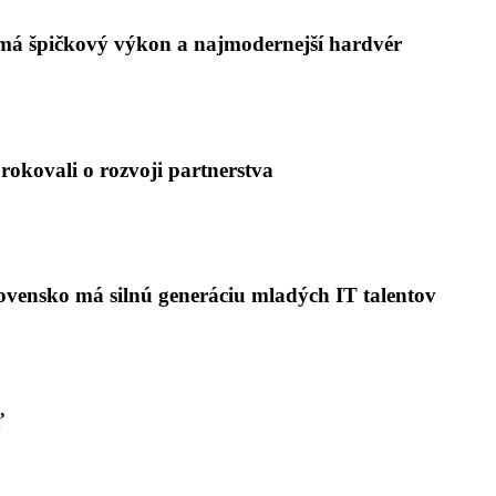
 má špičkový výkon a najmodernejší hardvér
rokovali o rozvoji partnerstva
Slovensko má silnú generáciu mladých IT talentov
ť