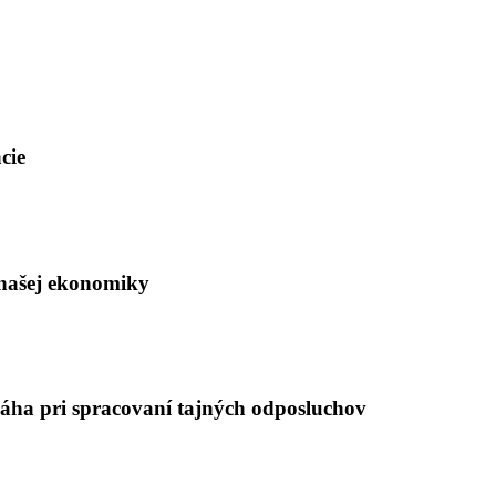
cie
 našej ekonomiky
máha pri spracovaní tajných odposluchov