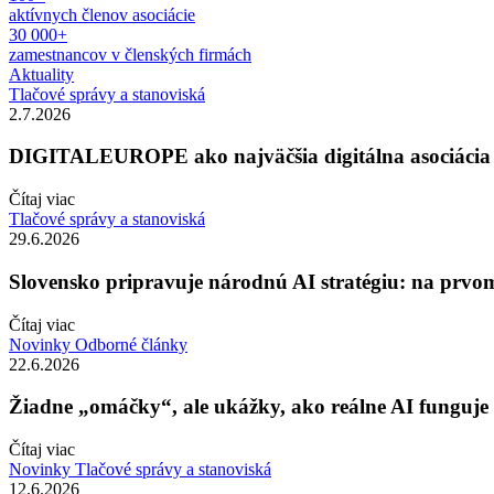
aktívnych členov asociácie
30 000+
zamestnancov v členských firmách
Aktuality
Tlačové správy a stanoviská
2.7.2026
DIGITALEUROPE ako najväčšia digitálna asociácia je
Čítaj viac
Tlačové správy a stanoviská
29.6.2026
Slovensko pripravuje národnú AI stratégiu: na prvo
Čítaj viac
Novinky
Odborné články
22.6.2026
Žiadne „omáčky“, ale ukážky, ako reálne AI funguje 
Čítaj viac
Novinky
Tlačové správy a stanoviská
12.6.2026