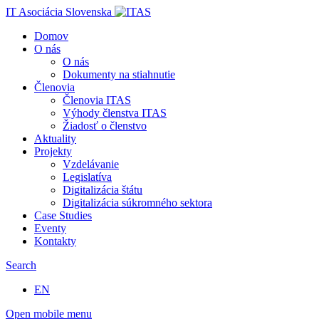
IT Asociácia Slovenska
Domov
O nás
O nás
Dokumenty na stiahnutie
Členovia
Členovia ITAS
Výhody členstva ITAS
Žiadosť o členstvo
Aktuality
Projekty
Vzdelávanie
Legislatíva
Digitalizácia štátu
Digitalizácia súkromného sektora
Case Studies
Eventy
Kontakty
Search
EN
Open mobile menu