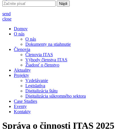
Hľadať:
send
close
Domov
O nás
O nás
Dokumenty na stiahnutie
Členovia
Členovia ITAS
Výhody členstva ITAS
Žiadosť o členstvo
Aktuality
Projekty
Vzdelávanie
Legislatíva
Digitalizácia štátu
Digitalizácia súkromného sektora
Case Studies
Eventy
Kontakty
Správa o činnosti ITAS 2025