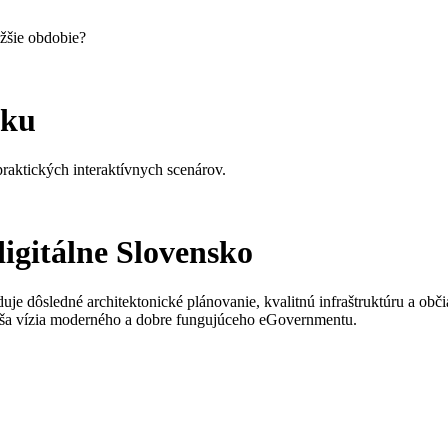
žšie obdobie?
iku
praktických interaktívnych scenárov.
digitálne Slovensko
je dôsledné architektonické plánovanie, kvalitnú infraštruktúru a o
 naša vízia moderného a dobre fungujúceho eGovernmentu.