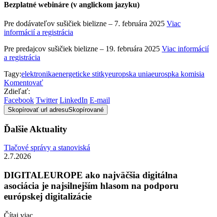
Bezplatné webináre (v anglickom jazyku)
Pre dodávateľov sušičiek bielizne – 7. februára 2025
Viac
informácií a registrácia
Pre predajcov sušičiek bielizne – 19. februára 2025
Viac informácií
a registrácia
Tagy:
elektronika
energeticke stitky
europska unia
eurospka komisia
Komentovať
Zdieľať:
Facebook
Twitter
LinkedIn
E-mail
Skopírovať url adresu
Skopírované
Ďalšie Aktuality
Tlačové správy a stanoviská
2.7.2026
DIGITALEUROPE ako najväčšia digitálna
asociácia je najsilnejším hlasom na podporu
európskej digitalizácie
Čítaj viac