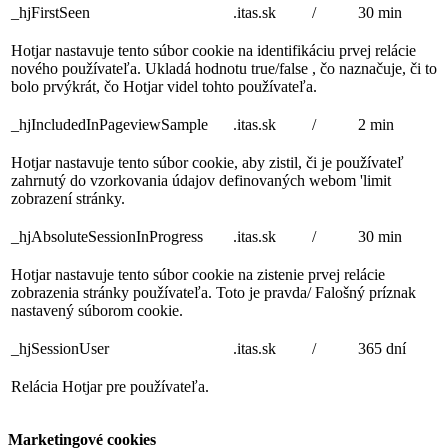
_hjFirstSeen
.itas.sk
/
30 min
Hotjar nastavuje tento súbor cookie na identifikáciu prvej relácie
nového používateľa. Ukladá hodnotu true/false , čo naznačuje, či to
bolo prvýkrát, čo Hotjar videl tohto používateľa.
_hjIncludedInPageviewSample
.itas.sk
/
2 min
Hotjar nastavuje tento súbor cookie, aby zistil, či je používateľ
zahrnutý do vzorkovania údajov definovaných webom 'limit
zobrazení stránky.
_hjAbsoluteSessionInProgress
.itas.sk
/
30 min
Hotjar nastavuje tento súbor cookie na zistenie prvej relácie
zobrazenia stránky používateľa. Toto je pravda/ Falošný príznak
nastavený súborom cookie.
_hjSessionUser
.itas.sk
/
365 dní
Relácia Hotjar pre používateľa.
Marketingové cookies