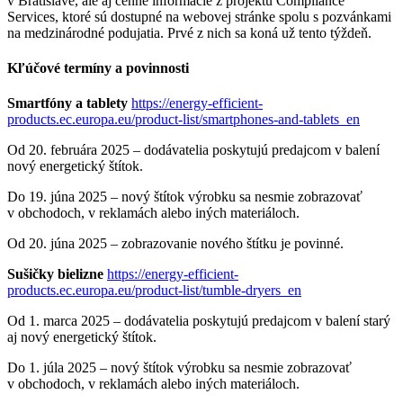
v Bratislave, ale aj cenné informácie z projektu Compliance
Services, ktoré sú dostupné na webovej stránke spolu s pozvánkami
na medzinárodné podujatia. Prvé z nich sa koná už tento týždeň.
Kľúčové termíny a povinnosti
Smartfóny a tablety
https://energy-efficient-
products.ec.europa.eu/product-list/smartphones-and-tablets_en
Od 20. februára 2025 – dodávatelia poskytujú predajcom v balení
nový energetický štítok.
Do 19. júna 2025 – nový štítok výrobku sa nesmie zobrazovať
v obchodoch, v reklamách alebo iných materiáloch.
Od 20. júna 2025 – zobrazovanie nového štítku je povinné.
Sušičky bielizne
https://energy-efficient-
products.ec.europa.eu/product-list/tumble-dryers_en
Od 1. marca 2025 – dodávatelia poskytujú predajcom v balení starý
aj nový energetický štítok.
Do 1. júla 2025 – nový štítok výrobku sa nesmie zobrazovať
v obchodoch, v reklamách alebo iných materiáloch.