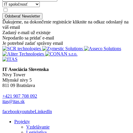
Ďakujeme, na dokončenie registrácie kliknite na odkaz odoslaný na
váš email
Zadaný e-mail už existuje
Nepodarilo sa pridať e-mail
Je potrebné zadať správny email
IT Asociácia Slovenska
Nivy Tower
Mlynské nivy 5
811 09 Bratislava
+421 907 708 092
itas@itas.sk
facebook
youtube
LinkedIn
Projekty
Vzdelávanie
Legislatíva