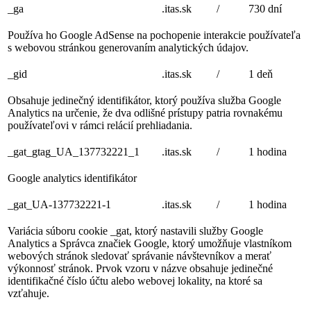
_ga
.itas.sk
/
730 dní
Používa ho Google AdSense na pochopenie interakcie používateľa
s webovou stránkou generovaním analytických údajov.
_gid
.itas.sk
/
1 deň
Obsahuje jedinečný identifikátor, ktorý používa služba Google
Analytics na určenie, že dva odlišné prístupy patria rovnakému
používateľovi v rámci relácií prehliadania.
_gat_gtag_UA_137732221_1
.itas.sk
/
1 hodina
Google analytics identifikátor
_gat_UA-137732221-1
.itas.sk
/
1 hodina
Variácia súboru cookie _gat, ktorý nastavili služby Google
Analytics a Správca značiek Google, ktorý umožňuje vlastníkom
webových stránok sledovať správanie návštevníkov a merať
výkonnosť stránok. Prvok vzoru v názve obsahuje jedinečné
identifikačné číslo účtu alebo webovej lokality, na ktoré sa
vzťahuje.