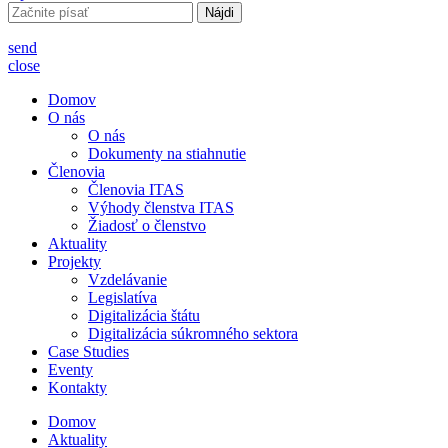
Hľadať:
send
close
Domov
O nás
O nás
Dokumenty na stiahnutie
Členovia
Členovia ITAS
Výhody členstva ITAS
Žiadosť o členstvo
Aktuality
Projekty
Vzdelávanie
Legislatíva
Digitalizácia štátu
Digitalizácia súkromného sektora
Case Studies
Eventy
Kontakty
Domov
Aktuality