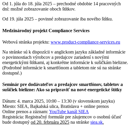
Od 1. júla do 18. júla 2025 – prechodné obdobie 14 pracovných
dní: možné zobrazovanie oboch štítkov.
Od 19. júla 2025 – povinné zobrazovanie iba nového štítku.
Medzinárodný projekt Compliance Services
Webová stránka projektu:
www.product-compliance-services.eu
Na stránke sú k dispozícii v anglickom jazyku základné informácie
o povinnostiach výrobcov a predajcov zariadení s novými
energetickými štítkami, aj konkrétne informácie k sušičkám bielizne.
(Podrobné informácie k smartfónom a tabletom nie sú na stránke
dostupné.)
Seminár
pre dodávateľov a predajcov smartfónov, tabletov a
sušičiek bielizne: Ako sa pripraviť na nové energetické štítky
Dátum: 4. marca 2025, 10:00 – 13:30 (v slovenskom jazyku)
Miesto: SIEA, Bajkalská ulica, Bratislava + online prenos
Online prenos a záznam:
YouTube kanál SIEA
Registrácia: Registračný formulár pre záujemcov o osobnú účasť
bude dostupný
od 20. februára 2025
na stránke
siea.sk
.