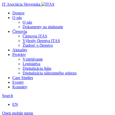
IT Asociácia Slovenska
Domov
O nás
O nás
Dokumenty na stiahnutie
Členovia
Členovia ITAS
Výhody členstva ITAS
Žiadosť o členstvo
Aktuality
Projekty
Vzdelávanie
Legislatíva
Digitalizácia štátu
Digitalizácia súkromného sektora
Case Studies
Eventy
Kontakty
Search
EN
Open mobile menu