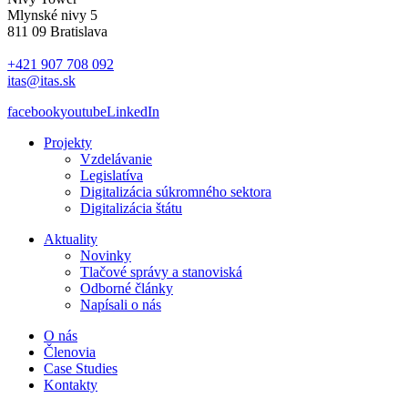
Mlynské nivy 5
811 09 Bratislava
+421 907 708 092
itas@itas.sk
facebook
youtube
LinkedIn
Projekty
Vzdelávanie
Legislatíva
Digitalizácia súkromného sektora
Digitalizácia štátu
Aktuality
Novinky
Tlačové správy a stanoviská
Odborné články
Napísali o nás
O nás
Členovia
Case Studies
Kontakty