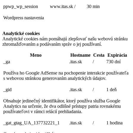
ppwp_wp_session
www.itas.sk
/
30 min
Wordpress nastavenia
Analytické cookies
Analytické cookies nám pomáhajú zlepšovať našu webovú stránku
zhromažďovaním a podávaním správ o jej používaní.
Meno
Hostname
Cesta
Expirácia
_ga
.itas.sk
/
730 dní
Používa ho Google AdSense na pochopenie interakcie používateľa
s webovou stránkou generovaním analytických údajov.
_gid
.itas.sk
/
1 deň
Obsahuje jedinečný identifikátor, ktorý používa služba Google
Analytics na určenie, že dva odlišné prístupy patria rovnakému
používateľovi v rámci relácií prehliadania.
_gat_gtag_UA_137732221_1
.itas.sk
/
1 hodina