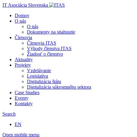
IT Asociácia Slovenska
Domov
O nás
O nás
Dokumenty na stiahnutie
Členovia
Členovia ITAS
Výhody členstva ITAS
Žiadosť o členstvo
Aktuality
Projekty
Vzdelávanie
Legislatíva
Digitalizácia štátu
Digitalizácia súkromného sektora
Case Studies
Eventy
Kontakty
Search
EN
Open mobile menu