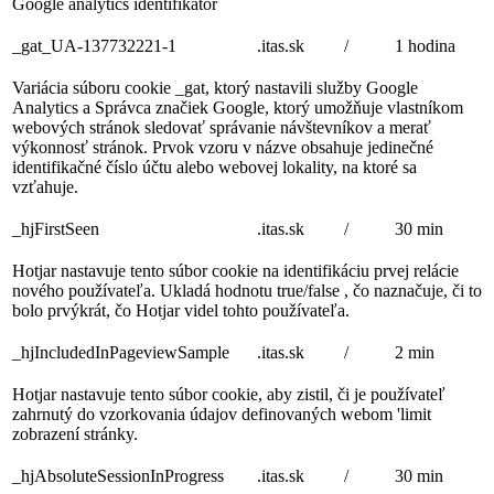
Google analytics identifikátor
_gat_UA-137732221-1
.itas.sk
/
1 hodina
Variácia súboru cookie _gat, ktorý nastavili služby Google
Analytics a Správca značiek Google, ktorý umožňuje vlastníkom
webových stránok sledovať správanie návštevníkov a merať
výkonnosť stránok. Prvok vzoru v názve obsahuje jedinečné
identifikačné číslo účtu alebo webovej lokality, na ktoré sa
vzťahuje.
_hjFirstSeen
.itas.sk
/
30 min
Hotjar nastavuje tento súbor cookie na identifikáciu prvej relácie
nového používateľa. Ukladá hodnotu true/false , čo naznačuje, či to
bolo prvýkrát, čo Hotjar videl tohto používateľa.
_hjIncludedInPageviewSample
.itas.sk
/
2 min
Hotjar nastavuje tento súbor cookie, aby zistil, či je používateľ
zahrnutý do vzorkovania údajov definovaných webom 'limit
zobrazení stránky.
_hjAbsoluteSessionInProgress
.itas.sk
/
30 min