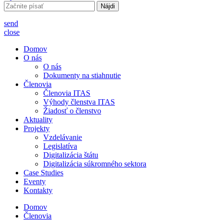
Hľadať:
send
close
Domov
O nás
O nás
Dokumenty na stiahnutie
Členovia
Členovia ITAS
Výhody členstva ITAS
Žiadosť o členstvo
Aktuality
Projekty
Vzdelávanie
Legislatíva
Digitalizácia štátu
Digitalizácia súkromného sektora
Case Studies
Eventy
Kontakty
Domov
Členovia