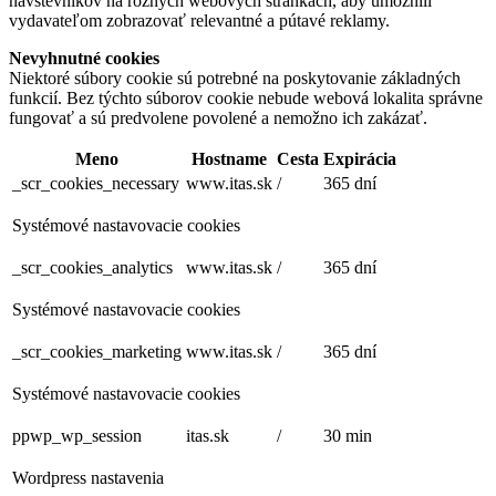
návštevníkov na rôznych webových stránkach, aby umožnili
vydavateľom zobrazovať relevantné a pútavé reklamy.
Nevyhnutné cookies
Niektoré súbory cookie sú potrebné na poskytovanie základných
funkcií. Bez týchto súborov cookie nebude webová lokalita správne
fungovať a sú predvolene povolené a nemožno ich zakázať.
Meno
Hostname
Cesta
Expirácia
_scr_cookies_necessary
www.itas.sk
/
365 dní
Systémové nastavovacie cookies
_scr_cookies_analytics
www.itas.sk
/
365 dní
Systémové nastavovacie cookies
_scr_cookies_marketing
www.itas.sk
/
365 dní
Systémové nastavovacie cookies
ppwp_wp_session
itas.sk
/
30 min
Wordpress nastavenia