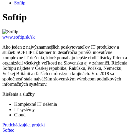
Softip
Softip
www.softip.sk/sk
Ako jeden z najvýznamnejších poskytovateľov IT produktov a
služieb SOFTIP už takmer tri desaťročia prináša inovatívne
komplexné IT riešenia, ktoré pomáhajú lepšie riadiť tisícky firiem a
organizácií všetkých veľkostí na Slovensku aj v zahraničí. Riešenia
Softipu nájdete v Českej republike, Rakúsku, Poľsku, Nemecku,
Veľkej Británii a ďalších európskych krajinách. V r. 2018 sa
spoločnosť stala najväčším slovenským výrobcom podnikových
informačných systémov.
Riešenia a služby
Komplexné IT riešenia
IT systémy
Cloud
Predchádzajúci projekt
Softec