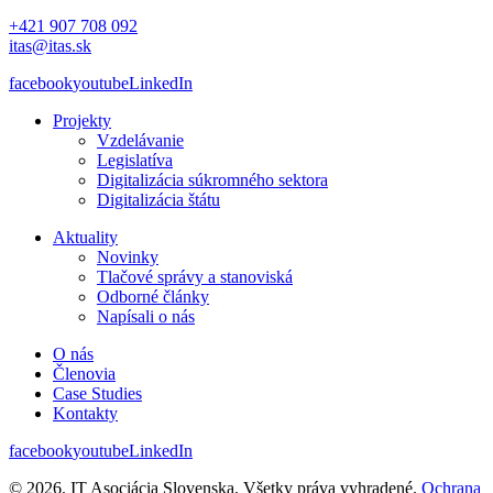
+421 907 708 092
itas@itas.sk
facebook
youtube
LinkedIn
Projekty
Vzdelávanie
Legislatíva
Digitalizácia súkromného sektora
Digitalizácia štátu
Aktuality
Novinky
Tlačové správy a stanoviská
Odborné články
Napísali o nás
O nás
Členovia
Case Studies
Kontakty
facebook
youtube
LinkedIn
© 2026. IT Asociácia Slovenska. Všetky práva vyhradené.
Ochrana