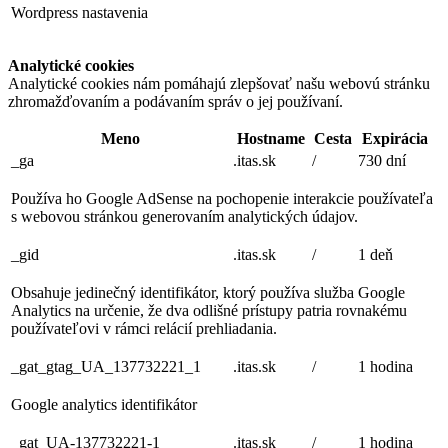
Wordpress nastavenia
Analytické cookies
Analytické cookies nám pomáhajú zlepšovať našu webovú stránku
zhromažďovaním a podávaním správ o jej používaní.
Meno
Hostname
Cesta
Expirácia
_ga
.itas.sk
/
730 dní
Používa ho Google AdSense na pochopenie interakcie používateľa
s webovou stránkou generovaním analytických údajov.
_gid
.itas.sk
/
1 deň
Obsahuje jedinečný identifikátor, ktorý používa služba Google
Analytics na určenie, že dva odlišné prístupy patria rovnakému
používateľovi v rámci relácií prehliadania.
_gat_gtag_UA_137732221_1
.itas.sk
/
1 hodina
Google analytics identifikátor
_gat_UA-137732221-1
.itas.sk
/
1 hodina