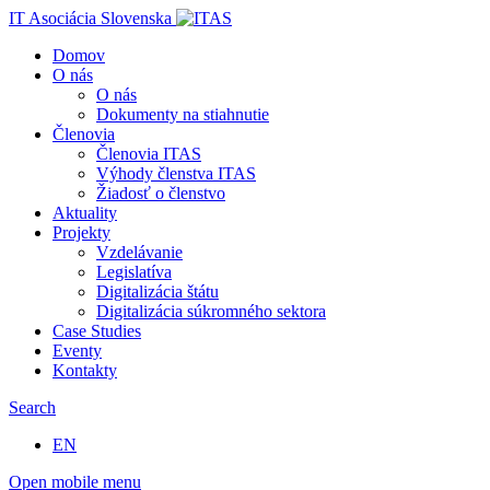
IT Asociácia Slovenska
Domov
O nás
O nás
Dokumenty na stiahnutie
Členovia
Členovia ITAS
Výhody členstva ITAS
Žiadosť o členstvo
Aktuality
Projekty
Vzdelávanie
Legislatíva
Digitalizácia štátu
Digitalizácia súkromného sektora
Case Studies
Eventy
Kontakty
Search
EN
Open mobile menu