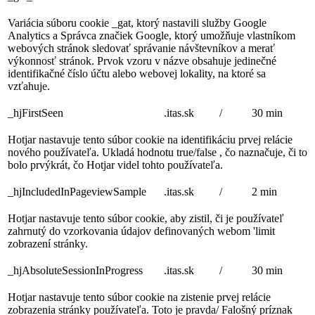
Variácia súboru cookie _gat, ktorý nastavili služby Google
Analytics a Správca značiek Google, ktorý umožňuje vlastníkom
webových stránok sledovať správanie návštevníkov a merať
výkonnosť stránok. Prvok vzoru v názve obsahuje jedinečné
identifikačné číslo účtu alebo webovej lokality, na ktoré sa
vzťahuje.
_hjFirstSeen
.itas.sk
/
30 min
Hotjar nastavuje tento súbor cookie na identifikáciu prvej relácie
nového používateľa. Ukladá hodnotu true/false , čo naznačuje, či to
bolo prvýkrát, čo Hotjar videl tohto používateľa.
_hjIncludedInPageviewSample
.itas.sk
/
2 min
Hotjar nastavuje tento súbor cookie, aby zistil, či je používateľ
zahrnutý do vzorkovania údajov definovaných webom 'limit
zobrazení stránky.
_hjAbsoluteSessionInProgress
.itas.sk
/
30 min
Hotjar nastavuje tento súbor cookie na zistenie prvej relácie
zobrazenia stránky používateľa. Toto je pravda/ Falošný príznak