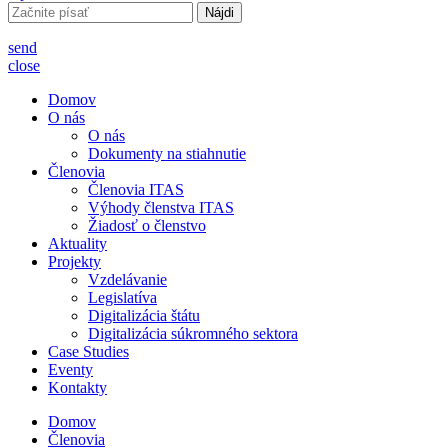
Hľadať:
send
close
Domov
O nás
O nás
Dokumenty na stiahnutie
Členovia
Členovia ITAS
Výhody členstva ITAS
Žiadosť o členstvo
Aktuality
Projekty
Vzdelávanie
Legislatíva
Digitalizácia štátu
Digitalizácia súkromného sektora
Case Studies
Eventy
Kontakty
Domov
Členovia