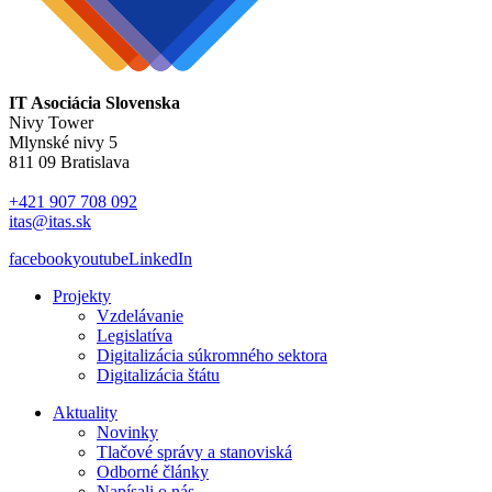
IT Asociácia Slovenska
Nivy Tower
Mlynské nivy 5
811 09 Bratislava
+421 907 708 092
itas@itas.sk
facebook
youtube
LinkedIn
Projekty
Vzdelávanie
Legislatíva
Digitalizácia súkromného sektora
Digitalizácia štátu
Aktuality
Novinky
Tlačové správy a stanoviská
Odborné články
Napísali o nás