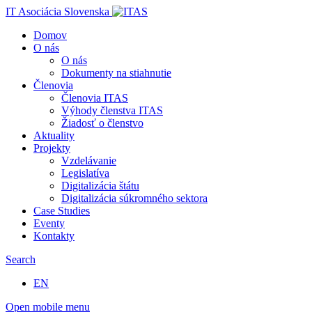
IT Asociácia Slovenska
Domov
O nás
O nás
Dokumenty na stiahnutie
Členovia
Členovia ITAS
Výhody členstva ITAS
Žiadosť o členstvo
Aktuality
Projekty
Vzdelávanie
Legislatíva
Digitalizácia štátu
Digitalizácia súkromného sektora
Case Studies
Eventy
Kontakty
Search
EN
Open mobile menu