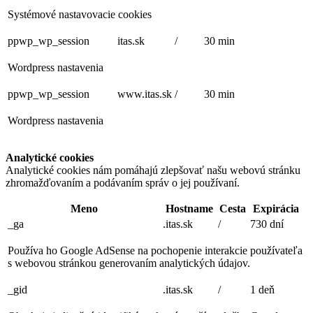
Systémové nastavovacie cookies
ppwp_wp_session
itas.sk
/
30 min
Wordpress nastavenia
ppwp_wp_session
www.itas.sk
/
30 min
Wordpress nastavenia
Analytické cookies
Analytické cookies nám pomáhajú zlepšovať našu webovú stránku
zhromažďovaním a podávaním správ o jej používaní.
Meno
Hostname
Cesta
Expirácia
_ga
.itas.sk
/
730 dní
Používa ho Google AdSense na pochopenie interakcie používateľa
s webovou stránkou generovaním analytických údajov.
_gid
.itas.sk
/
1 deň