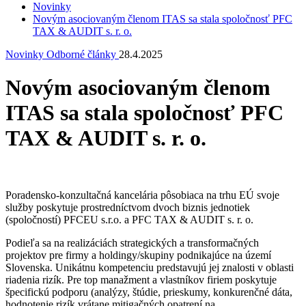
Novinky
Novým asociovaným členom ITAS sa stala spoločnosť PFC
TAX & AUDIT s. r. o.
Novinky
Odborné články
28.4.2025
Novým asociovaným členom
ITAS sa stala spoločnosť PFC
TAX & AUDIT s. r. o.
Poradensko-konzultačná kancelária pôsobiaca na trhu EÚ svoje
služby poskytuje prostredníctvom dvoch biznis jednotiek
(spoločností) PFCEU s.r.o. a PFC TAX & AUDIT s. r. o.
Podieľa sa na realizáciách strategických a transformačných
projektov pre firmy a holdingy/skupiny podnikajúce na území
Slovenska. Unikátnu kompetenciu predstavujú jej znalosti v oblasti
riadenia rizík. Pre top manažment a vlastníkov firiem poskytuje
špecifickú podporu (analýzy, štúdie, prieskumy, konkurenčné dáta,
hodnotenie rizík vrátane mitigačných opatrení na