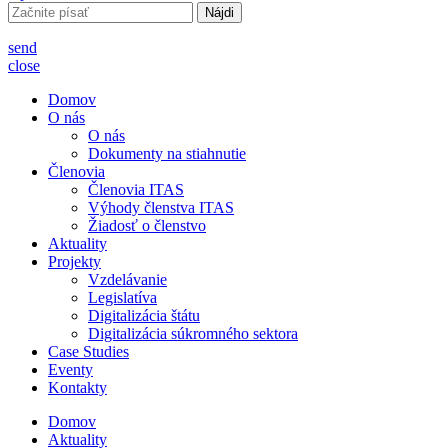
Hľadať:
send
close
Domov
O nás
O nás
Dokumenty na stiahnutie
Členovia
Členovia ITAS
Výhody členstva ITAS
Žiadosť o členstvo
Aktuality
Projekty
Vzdelávanie
Legislatíva
Digitalizácia štátu
Digitalizácia súkromného sektora
Case Studies
Eventy
Kontakty
Domov
Aktuality