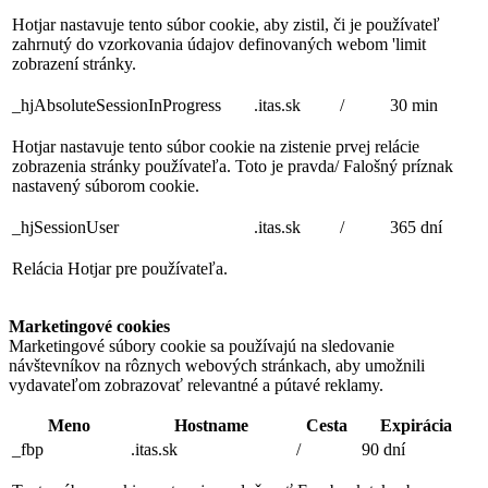
Hotjar nastavuje tento súbor cookie, aby zistil, či je používateľ
zahrnutý do vzorkovania údajov definovaných webom 'limit
zobrazení stránky.
_hjAbsoluteSessionInProgress
.itas.sk
/
30 min
Hotjar nastavuje tento súbor cookie na zistenie prvej relácie
zobrazenia stránky používateľa. Toto je pravda/ Falošný príznak
nastavený súborom cookie.
_hjSessionUser
.itas.sk
/
365 dní
Relácia Hotjar pre používateľa.
Marketingové cookies
Marketingové súbory cookie sa používajú na sledovanie
návštevníkov na rôznych webových stránkach, aby umožnili
vydavateľom zobrazovať relevantné a pútavé reklamy.
Meno
Hostname
Cesta
Expirácia
_fbp
.itas.sk
/
90 dní