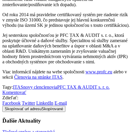
zmierňovanie/posilňovanie ich dopadu).
Od roku 2014 má pravidelne certifikovaný systém pre riadenie rizík
v zmysle ISO 31000, čo predstavuje jej hlavnú konkurenčnú
výhodu (na území SK je jedinou spoločnosťou s touto certifikáciou).
Jej sesterskou spoločnosťou je PFC TAX & AUDIT s. r. o., ktorá
poskytuje účtovné a daňové služby. Špecialitou sú služby zamerané
na uplatňovanie daňových benefitov a úspor v oblasti M&A a v
oblasti R&D. Unikátnym zameraním je zvyšovanie valuačnej
hodnoty firiem prostredníctvom vytvárania nehmotných aktív (IPR)
a obchodných systémov pre obchodovanie s nimi.
Viac informácií nájdete na webe spoločnosti
www.profc.eu
alebo v
sekcii
Členovia na stránke ITAS
.
Tagy:
ITAS
novy clen
clenovia
PFC TAX & AUDIT s. r. o.
Komentovať
Zdieľať:
Facebook
Twitter
LinkedIn
E-mail
Skopírovať url adresu
Skopírované
Ďalšie Aktuality
Tlačové správy a stanoviská