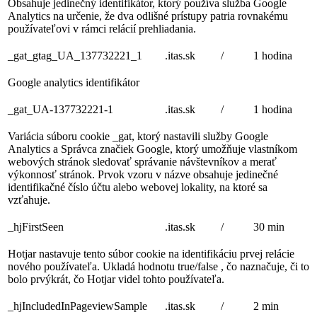
Obsahuje jedinečný identifikátor, ktorý používa služba Google
Analytics na určenie, že dva odlišné prístupy patria rovnakému
používateľovi v rámci relácií prehliadania.
_gat_gtag_UA_137732221_1
.itas.sk
/
1 hodina
Google analytics identifikátor
_gat_UA-137732221-1
.itas.sk
/
1 hodina
Variácia súboru cookie _gat, ktorý nastavili služby Google
Analytics a Správca značiek Google, ktorý umožňuje vlastníkom
webových stránok sledovať správanie návštevníkov a merať
výkonnosť stránok. Prvok vzoru v názve obsahuje jedinečné
identifikačné číslo účtu alebo webovej lokality, na ktoré sa
vzťahuje.
_hjFirstSeen
.itas.sk
/
30 min
Hotjar nastavuje tento súbor cookie na identifikáciu prvej relácie
nového používateľa. Ukladá hodnotu true/false , čo naznačuje, či to
bolo prvýkrát, čo Hotjar videl tohto používateľa.
_hjIncludedInPageviewSample
.itas.sk
/
2 min