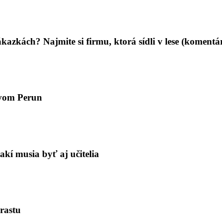
azkách? Najmite si firmu, ktorá sídli v lese (komentár
zvom Perun
akí musia byť aj učitelia
rastu