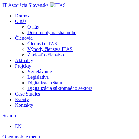
IT Asociácia Slovenska
Domov
O nás
O nás
Dokumenty na stiahnutie
Členovia
Členovia ITAS
Výhody členstva ITAS
Žiadosť o členstvo
Aktuality
Projekty
Vzdelávanie
Legislatíva
Digitalizácia štátu
Digitalizácia súkromného sektora
Case Studies
Eventy
Kontakty
Search
EN
Open mobile menu