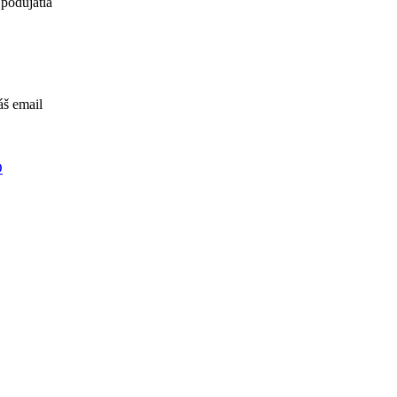
 podujatia
áš email