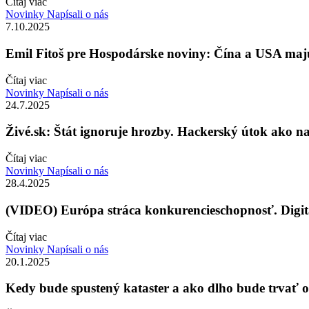
Čítaj viac
Novinky
Napísali o nás
7.10.2025
Emil Fitoš pre Hospodárske noviny: Čína a USA majú 
Čítaj viac
Novinky
Napísali o nás
24.7.2025
Živé.sk: Štát ignoruje hrozby. Hackerský útok ako na k
Čítaj viac
Novinky
Napísali o nás
28.4.2025
(VIDEO) Európa stráca konkurencieschopnosť. Digita
Čítaj viac
Novinky
Napísali o nás
20.1.2025
Kedy bude spustený kataster a ako dlho bude trvať 