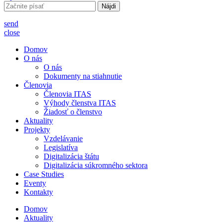
Hľadať:
send
close
Domov
O nás
O nás
Dokumenty na stiahnutie
Členovia
Členovia ITAS
Výhody členstva ITAS
Žiadosť o členstvo
Aktuality
Projekty
Vzdelávanie
Legislatíva
Digitalizácia štátu
Digitalizácia súkromného sektora
Case Studies
Eventy
Kontakty
Domov
Aktuality