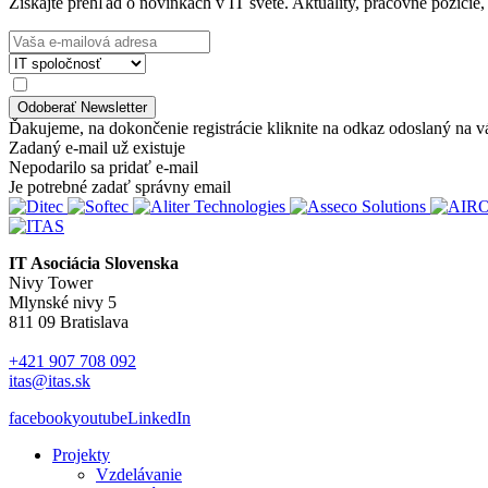
Získajte prehľad o novinkách v IT svete. Aktuality, pracovné pozície,
Ďakujeme, na dokončenie registrácie kliknite na odkaz odoslaný na v
Zadaný e-mail už existuje
Nepodarilo sa pridať e-mail
Je potrebné zadať správny email
IT Asociácia Slovenska
Nivy Tower
Mlynské nivy 5
811 09 Bratislava
+421 907 708 092
itas@itas.sk
facebook
youtube
LinkedIn
Projekty
Vzdelávanie