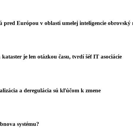
pred Európou v oblasti umelej inteligencie obrovský 
ataster je len otázkou času, tvrdí šéf IT asociácie
lizácia a deregulácia sú kľúčom k zmene
obnova systému?