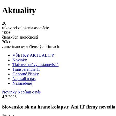
Aktuality
26
rokov od založenia asociácie
100
+
členských spoločností
30
k+
zamestnancov v členských firmách
VŠETKY AKTUALITY
Novinky
Tlačové správy a stanoviská
Transparentné IT
Odborné články
Napísali o nás
Nezaradené
Novinky
Napísali o nás
4.3.2026
Slovensko.sk na hrane kolapsu: Ani IT firmy nevedia, č