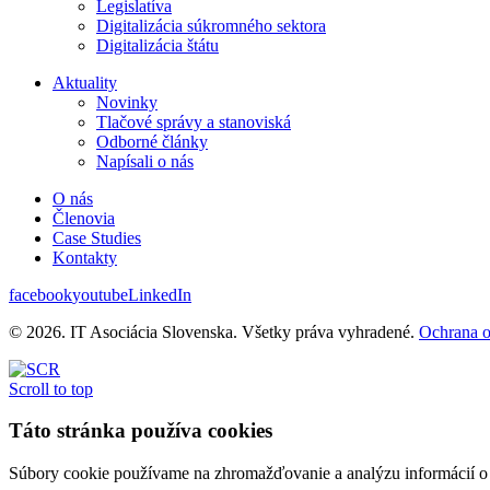
Legislatíva
Digitalizácia súkromného sektora
Digitalizácia štátu
Aktuality
Novinky
Tlačové správy a stanoviská
Odborné články
Napísali o nás
O nás
Členovia
Case Studies
Kontakty
facebook
youtube
LinkedIn
© 2026. IT Asociácia Slovenska. Všetky práva vyhradené.
Ochrana 
Scroll to top
Táto stránka používa cookies
Súbory cookie používame na zhromažďovanie a analýzu informácií o v