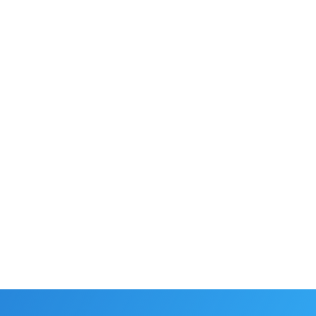
NOVINKY
ODBORNÉ ČLÁNKY
22.6.2026
Žiadne „omáčky“, ale ukážky, ako reálne AI
funguje v biznise: na workshope sme ukázali
aj to, ako AI pomáha pri spracovaní tajných
odposluchov