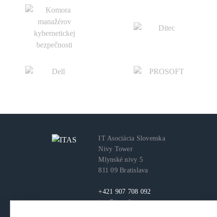
IT Asociácia Slovenska
Nivy Tower
Mlynské nivy 5
811 09 Bratislava
+421 907 708 092
itas@itas.sk