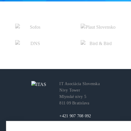
IT Asociácia Slovenska
Nivy Tower
Mlynské nivy 5
811 09 Bratislava
+421 907 708 092
itas@itas.sk