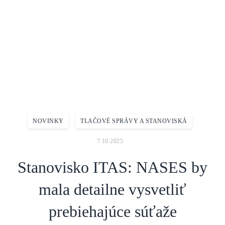
Domov
Aktuality
Novinky
Stanovisko ITAS: NASES by mala detailne vysvetliť prebiehajúce súťaže
NOVINKY
TLAČOVÉ SPRÁVY A STANOVISKÁ
7.10.2025
Stanovisko ITAS: NASES by
mala detailne vysvetliť
prebiehajúce súťaže