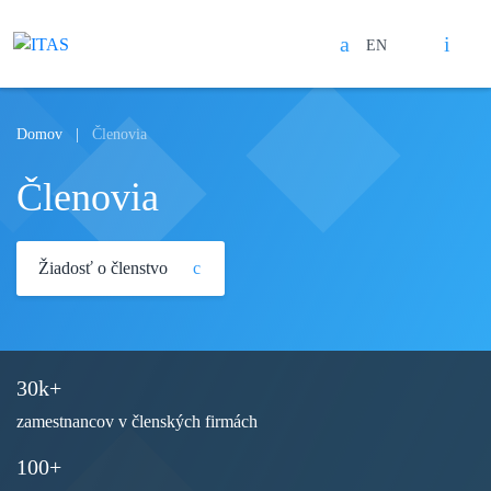
EN
Search
Open mobile menu
Domov
Členovia
Členovia
Žiadosť o členstvo
30
k+
zamestnancov v členských firmách
100
+