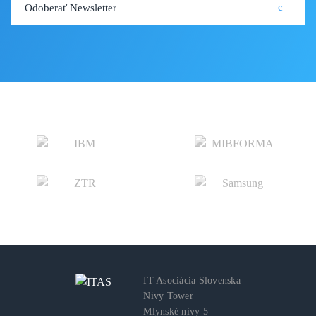
IT Asociácia Slovenska
Nivy Tower
Mlynské nivy 5