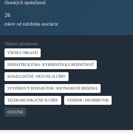
členských spoločností
26
rokov od založenia asociácie
Oblasti pôsobenia
VŠETKY OBLASTI
INFRAŠTRUKTÚRA / KYBERNETICKÁ BEZPEČNOSŤ
KONZULTAČNÉ / PRÁVNE SLUŽBY
SYSTÉMOVÝ INTEGRÁTOR / SOFTWAROVÉ RIEŠENIA
TELEKOMUNIKAČNÉ SLUŽBY
VENDOR / DISTRIBÚTOR
OSTATNÉ