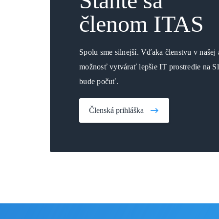
Staňte sa
členom ITAS
Spolu sme silnejší. Vďaka členstvu v našej 
možnosť vytvárať lepšie IT prostredie na S
bude počuť.
Členská prihláška