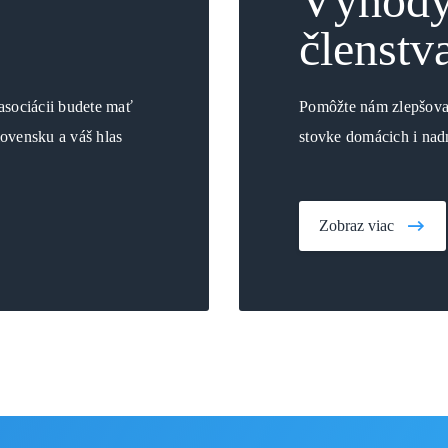
Výhod
členstv
asociácii budete mať
Pomôžte nám zlepšovať
lovensku a váš hlas
stovke domácich i nad
Zobraz viac