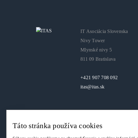
IT Asociácia Slovenska
Nivy Tower
Mlynské nivy 5
811 09 Bratislava
+421 907 708 092
itas@itas.sk
Táto stránka používa cookies
© 2026. IT Asociácia Slovenska. Všetky práva vyhrade