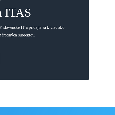
y
a ITAS
 slovenské IT a pridajte sa k viac ako
národných subjektov.