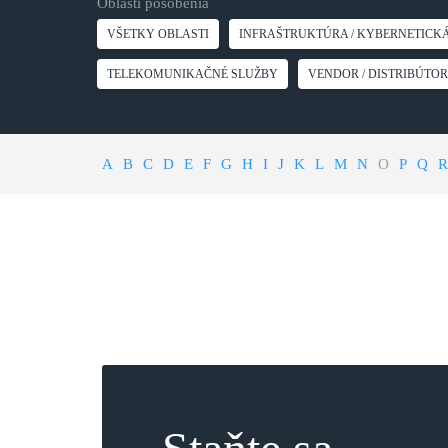
Oblasti pôsobenia
VŠETKY OBLASTI
INFRAŠTRUKTÚRA / KYBERNETICK
TELEKOMUNIKAČNÉ SLUŽBY
VENDOR / DISTRIBÚTOR
A
B
C
D
E
F
G
H
I
J
K
L
M
N
O
P
Q
R