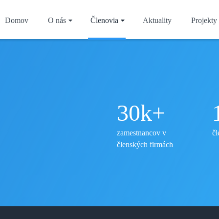
Domov
O nás
Členovia
Aktuality
Projekty
30
k+
zamestnancov v
čl
členských firmách