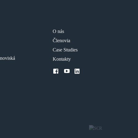
O nás
Členovia
Case Studies
anoviská
Kontakty
facebook
youtube
LinkedIn