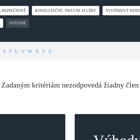
Á BEZPEČNOSŤ
KONZULTAČNÉ / PRÁVNE SLUŽBY
SYSTÉMOVÝ INTEG
OSTATNÉ
S
T
U
V
W
X
Y
Z
Zadaným kritériám nezodpovedá žiadny člen