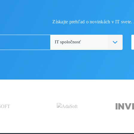
Získajte prehľad o novinkách v IT svete. 
IT spoločnosť