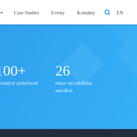
Case Studies
Eventy
Kontakty
EN
Search
100
+
26
enských spoločností
rokov od založenia
asociácie