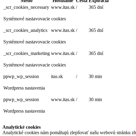
Meno
Hostname
Cesta
Expirácia
_scr_cookies_necessary
www.itas.sk
/
365 dní
Systémové nastavovacie cookies
_scr_cookies_analytics
www.itas.sk
/
365 dní
Systémové nastavovacie cookies
_scr_cookies_marketing
www.itas.sk
/
365 dní
Systémové nastavovacie cookies
ppwp_wp_session
itas.sk
/
30 min
Wordpress nastavenia
ppwp_wp_session
www.itas.sk
/
30 min
Wordpress nastavenia
Analytické cookies
Analytické cookies nám pomáhajú zlepšovať našu webovú stránku zh