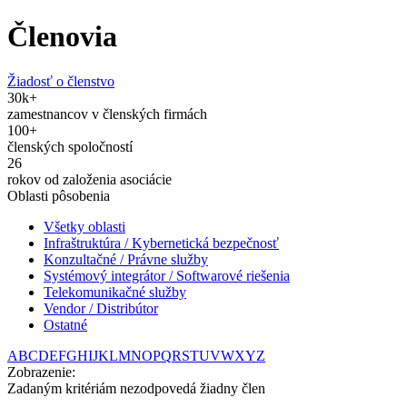
Členovia
Žiadosť o členstvo
30
k+
zamestnancov v členských firmách
100
+
členských spoločností
26
rokov od založenia asociácie
Oblasti pôsobenia
Všetky oblasti
Infraštruktúra / Kybernetická bezpečnosť
Konzultačné / Právne služby
Systémový integrátor / Softwarové riešenia
Telekomunikačné služby
Vendor / Distribútor
Ostatné
A
B
C
D
E
F
G
H
I
J
K
L
M
N
O
P
Q
R
S
T
U
V
W
X
Y
Z
Zobrazenie:
Zadaným kritériám nezodpovedá žiadny člen