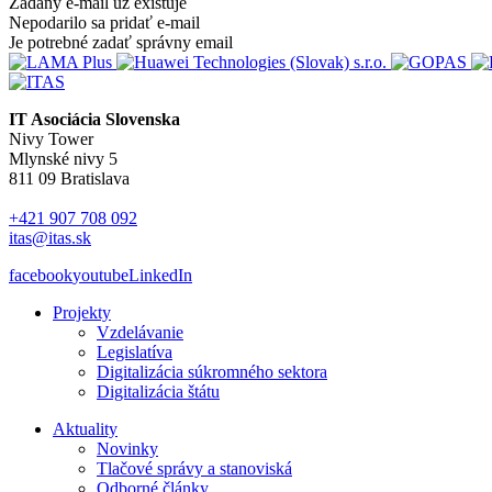
Zadaný e-mail už existuje
Nepodarilo sa pridať e-mail
Je potrebné zadať správny email
IT Asociácia Slovenska
Nivy Tower
Mlynské nivy 5
811 09 Bratislava
+421 907 708 092
itas@itas.sk
facebook
youtube
LinkedIn
Projekty
Vzdelávanie
Legislatíva
Digitalizácia súkromného sektora
Digitalizácia štátu
Aktuality
Novinky
Tlačové správy a stanoviská
Odborné články