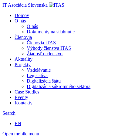
IT Asociácia Slovenska
Domov
O nás
O nás
Dokumenty na stiahnutie
Členovia
Členovia ITAS
Výhody členstva ITAS
Žiadosť o členstvo
Aktuality
Projekty
Vzdelávanie
Legislatíva
Digitalizácia štátu
Digitalizácia súkromného sektora
Case Studies
Eventy
Kontakty
Search
EN
Open mobile menu