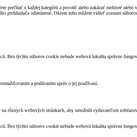
te prečítať o každej kategórii a povoliť alebo zakázať niektoré alebo 
ášho prehliadača odstránené. Okrem toho môžete vidieť zoznam súborov
cií. Bez týchto súborov cookie nebude webová lokalita správne fungo
romažďovaním a podávaním správ o jej používaní.
v na rôznych webových stránkach, aby umožnili vydavateľom zobrazova
cií. Bez týchto súborov cookie nebude webová lokalita správne fungo