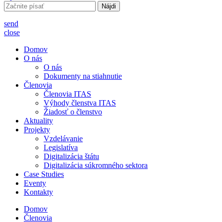
Hľadať:
send
close
Domov
O nás
O nás
Dokumenty na stiahnutie
Členovia
Členovia ITAS
Výhody členstva ITAS
Žiadosť o členstvo
Aktuality
Projekty
Vzdelávanie
Legislatíva
Digitalizácia štátu
Digitalizácia súkromného sektora
Case Studies
Eventy
Kontakty
Domov
Členovia