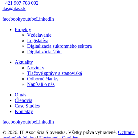
+421 907 708 092
itas@itas.sk
facebook
youtube
LinkedIn
Projekty
Vzdelávanie
Legislatíva
Digitalizácia súkromného sektora
Digitalizácia štátu
Aktuality
Novinky
Tlačové správy a stanoviská
Odborné články
Napísali o nás
O nás
Členovia
Case Studies
Kontakty
facebook
youtube
LinkedIn
© 2026. IT Asociácia Slovenska. Všetky práva vyhradené.
Ochrana
osobných údajov
|
Nastavenia Cookies