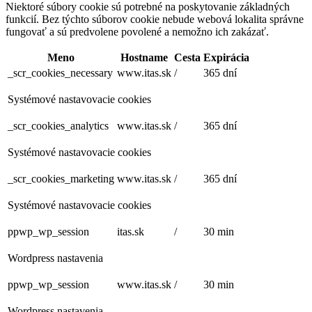
Niektoré súbory cookie sú potrebné na poskytovanie základných
funkcií. Bez týchto súborov cookie nebude webová lokalita správne
fungovať a sú predvolene povolené a nemožno ich zakázať.
Meno
Hostname
Cesta
Expirácia
_scr_cookies_necessary
www.itas.sk
/
365 dní
Systémové nastavovacie cookies
_scr_cookies_analytics
www.itas.sk
/
365 dní
Systémové nastavovacie cookies
_scr_cookies_marketing
www.itas.sk
/
365 dní
Systémové nastavovacie cookies
ppwp_wp_session
itas.sk
/
30 min
Wordpress nastavenia
ppwp_wp_session
www.itas.sk
/
30 min
Wordpress nastavenia