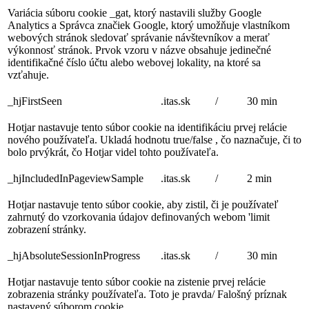
Variácia súboru cookie _gat, ktorý nastavili služby Google
Analytics a Správca značiek Google, ktorý umožňuje vlastníkom
webových stránok sledovať správanie návštevníkov a merať
výkonnosť stránok. Prvok vzoru v názve obsahuje jedinečné
identifikačné číslo účtu alebo webovej lokality, na ktoré sa
vzťahuje.
_hjFirstSeen
.itas.sk
/
30 min
Hotjar nastavuje tento súbor cookie na identifikáciu prvej relácie
nového používateľa. Ukladá hodnotu true/false , čo naznačuje, či to
bolo prvýkrát, čo Hotjar videl tohto používateľa.
_hjIncludedInPageviewSample
.itas.sk
/
2 min
Hotjar nastavuje tento súbor cookie, aby zistil, či je používateľ
zahrnutý do vzorkovania údajov definovaných webom 'limit
zobrazení stránky.
_hjAbsoluteSessionInProgress
.itas.sk
/
30 min
Hotjar nastavuje tento súbor cookie na zistenie prvej relácie
zobrazenia stránky používateľa. Toto je pravda/ Falošný príznak
nastavený súborom cookie.