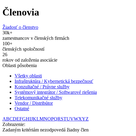
Členovia
Žiadosť o členstvo
30
k+
zamestnancov v členských firmách
100
+
členských spoločností
26
rokov od založenia asociácie
Oblasti pôsobenia
Všetky oblasti
Infraštruktúra / Kybernetická bezpečnosť
Konzultačné / Právne služby
Systémový integrátor / Softwarové riešenia
Telekomunikačné služby
Vendor / Distribútor
Ostatné
A
B
C
D
E
F
G
H
I
J
K
L
M
N
O
P
Q
R
S
T
U
V
W
X
Y
Z
Zobrazenie:
Zadaným kritériám nezodpovedá žiadny člen