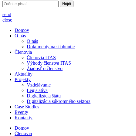
Hľadať:
send
close
Domov
O nás
O nás
Dokumenty na stiahnutie
Členovia
Členovia ITAS
Výhody členstva ITAS
Žiadosť o členstvo
Aktuality
Projekty
Vzdelávanie
Legislatíva
Digitalizácia štátu
Digitalizácia súkromného sektora
Case Studies
Eventy
Kontakty
Domov
Členovia