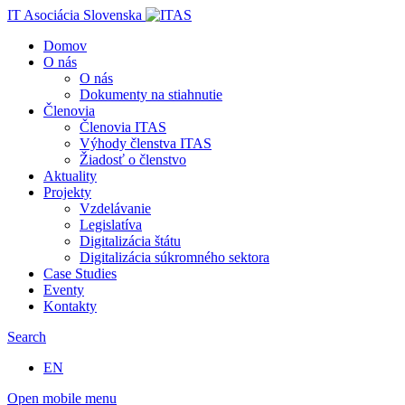
IT Asociácia Slovenska
Domov
O nás
O nás
Dokumenty na stiahnutie
Členovia
Členovia ITAS
Výhody členstva ITAS
Žiadosť o členstvo
Aktuality
Projekty
Vzdelávanie
Legislatíva
Digitalizácia štátu
Digitalizácia súkromného sektora
Case Studies
Eventy
Kontakty
Search
EN
Open mobile menu