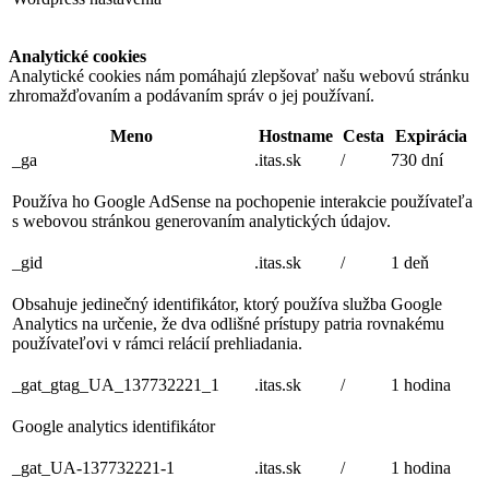
Analytické cookies
Analytické cookies nám pomáhajú zlepšovať našu webovú stránku
zhromažďovaním a podávaním správ o jej používaní.
Meno
Hostname
Cesta
Expirácia
_ga
.itas.sk
/
730 dní
Používa ho Google AdSense na pochopenie interakcie používateľa
s webovou stránkou generovaním analytických údajov.
_gid
.itas.sk
/
1 deň
Obsahuje jedinečný identifikátor, ktorý používa služba Google
Analytics na určenie, že dva odlišné prístupy patria rovnakému
používateľovi v rámci relácií prehliadania.
_gat_gtag_UA_137732221_1
.itas.sk
/
1 hodina
Google analytics identifikátor
_gat_UA-137732221-1
.itas.sk
/
1 hodina