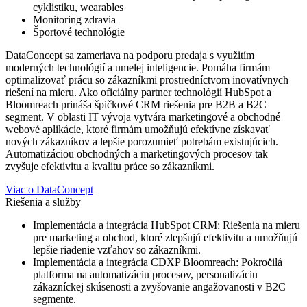
cyklistiku, wearables
Monitoring zdravia
Športové technológie
DataConcept sa zameriava na podporu predaja s využitím
moderných technológií a umelej inteligencie. Pomáha firmám
optimalizovať prácu so zákazníkmi prostredníctvom inovatívnych
riešení na mieru. Ako oficiálny partner technológií HubSpot a
Bloomreach prináša špičkové CRM riešenia pre B2B a B2C
segment. V oblasti IT vývoja vytvára marketingové a obchodné
webové aplikácie, ktoré firmám umožňujú efektívne získavať
nových zákazníkov a lepšie porozumieť potrebám existujúcich.
Automatizáciou obchodných a marketingových procesov tak
zvyšuje efektivitu a kvalitu práce so zákazníkmi.
Viac o DataConcept
Riešenia a služby
Implementácia a integrácia HubSpot CRM: Riešenia na mieru
pre marketing a obchod, ktoré zlepšujú efektivitu a umožňujú
lepšie riadenie vzťahov so zákazníkmi.
Implementácia a integrácia CDXP Bloomreach: Pokročilá
platforma na automatizáciu procesov, personalizáciu
zákazníckej skúsenosti a zvyšovanie angažovanosti v B2C
segmente.