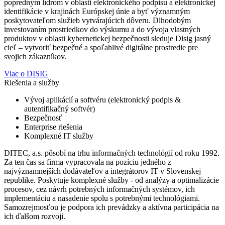
popredným lídrom v oblasti elektronického podpisu a elektronickej
identifikácie v krajinách Európskej únie a byť významným
poskytovateľom služieb vytvárajúcich dôveru. Dlhodobým
investovaním prostriedkov do výskumu a do vývoja vlastných
produktov v oblasti kybernetickej bezpečnosti sleduje Disig jasný
cieľ – vytvoriť bezpečné a spoľahlivé digitálne prostredie pre
svojich zákazníkov.
Viac o DISIG
Riešenia a služby
Vývoj aplikácií a softvéru (elektronický podpis &
autentifikačný softvér)
Bezpečnosť
Enterprise riešenia
Komplexné IT služby
DITEC, a.s. pôsobí na trhu informačných technológií od roku 1992.
Za ten čas sa firma vypracovala na pozíciu jedného z
najvýznamnejších dodávateľov a integrátorov IT v Slovenskej
republike. Poskytuje komplexné služby - od analýzy a optimalizácie
procesov, cez návrh potrebných informačných systémov, ich
implementáciu a nasadenie spolu s potrebnými technológiami.
Samozrejmosťou je podpora ich prevádzky a aktívna participácia na
ich ďalšom rozvoji.