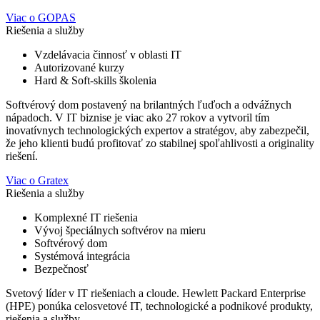
Viac o GOPAS
Riešenia a služby
Vzdelávacia činnosť v oblasti IT
Autorizované kurzy
Hard & Soft-skills školenia
Softvérový dom postavený na brilantných ľuďoch a odvážnych
nápadoch. V IT biznise je viac ako 27 rokov a vytvoril tím
inovatívnych technologických expertov a stratégov, aby zabezpečil,
že jeho klienti budú profitovať zo stabilnej spoľahlivosti a originality
riešení.
Viac o Gratex
Riešenia a služby
Komplexné IT riešenia
Vývoj špeciálnych softvérov na mieru
Softvérový dom
Systémová integrácia
Bezpečnosť
Svetový líder v IT riešeniach a cloude. Hewlett Packard Enterprise
(HPE) ponúka celosvetové IT, technologické a podnikové produkty,
riešenia a služby.