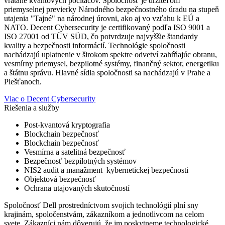
vrátane kvantových počítačov. Spoločnosť je držiteľom
priemyselnej previerky Národného bezpečnostného úradu na stupeň
utajenia "Tajné" na národnej úrovni, ako aj vo vzťahu k EÚ a
NATO. Decent Cybersecurity je certifikovaný podľa ISO 9001 a
ISO 27001 od TÜV SÜD, čo potvrdzuje najvyššie štandardy
kvality a bezpečnosti informácií. Technológie spoločnosti
nachádzajú uplatnenie v širokom spektre odvetví zahŕňajúc obranu,
vesmírny priemysel, bezpilotné systémy, finančný sektor, energetiku
a štátnu správu. Hlavné sídla spoločnosti sa nachádzajú v Prahe a
Piešťanoch.
Viac o Decent Cybersecurity
Riešenia a služby
Post-kvantová kryptografia
Blockchain bezpečnosť
Blockchain bezpečnosť
Vesmírna a satelitná bezpečnosť
Bezpečnosť bezpilotných systémov
NIS2 audit a manažment kybernetickej bezpečnosti
Objektová bezpečnosť
Ochrana utajovaných skutočností
Spoločnosť Dell prostredníctvom svojich technológií plní sny
krajinám, spoločenstvám, zákazníkom a jednotlivcom na celom
svete. Zákazníci nám dôverujú, že im poskytneme technologické