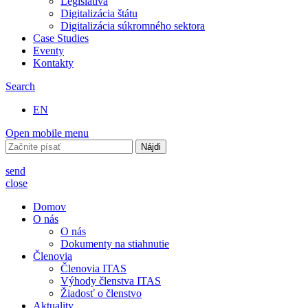
Legislatíva
Digitalizácia štátu
Digitalizácia súkromného sektora
Case Studies
Eventy
Kontakty
Search
EN
Open mobile menu
Hľadať:
send
close
Domov
O nás
O nás
Dokumenty na stiahnutie
Členovia
Členovia ITAS
Výhody členstva ITAS
Žiadosť o členstvo
Aktuality