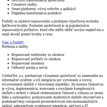
Net-Zero transformácia spoločností
Cloudové služby
Smart platformy, vývoj softvéru a aplikácií
Digitálna transformácia podnikov
Furbify sa zaoberá repasovaním a predajom výpočtovej techniky
špičkovej kvality. Poslaním spoločnosti je aj popularizácia
repasovaných počítačov, ktoré ešte môžu slúžiť novým majiteľom a
majú skvelý pomer kvality a ceny.
Viac o Furbify
Riešenia a služby
Repasované notebooky so zárukou
Repasované počítače so zárukou
Repasované monitory
Odborný predaj a servis
GlobalTel, a.s. predstavuje významnú spoločnosť so zameraním na
informačné systémy a ich integráciu pre vytváranie a rozvoj
eGovernment služieb v Slovenskej republike. Jej nosnou činnosťou
je vývoj, implementácia, testovanie a rozvíjanie komplexných
služieb a riešení v oblasti elektronizácie činností a výkonu zo strany
štátu a samosprávy, poskytovanie moderných služieb obyvateľom a
podnikateľskej verejnosti prostredníctvom info-komunikačných
riešení, zabezpečenie systémovej integrácie, sieťovej a IT