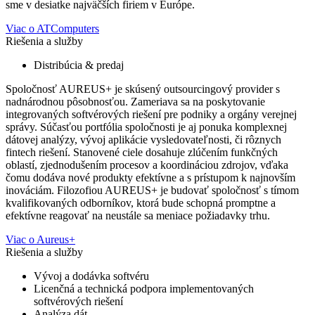
sme v desiatke najväčších firiem v Európe.
Viac o ATComputers
Riešenia a služby
Distribúcia & predaj
Spoločnosť AUREUS+ je skúsený outsourcingový provider s
nadnárodnou pôsobnosťou. Zameriava sa na poskytovanie
integrovaných softvérových riešení pre podniky a orgány verejnej
správy. Súčasťou portfólia spoločnosti je aj ponuka komplexnej
dátovej analýzy, vývoj aplikácie vysledovateľnosti, či rôznych
fintech riešení. Stanovené ciele dosahuje zlúčením funkčných
oblastí, zjednodušením procesov a koordináciou zdrojov, vďaka
čomu dodáva nové produkty efektívne a s prístupom k najnovším
inováciám. Filozofiou AUREUS+ je budovať spoločnosť s tímom
kvalifikovaných odborníkov, ktorá bude schopná promptne a
efektívne reagovať na neustále sa meniace požiadavky trhu.
Viac o Aureus+
Riešenia a služby
Vývoj a dodávka softvéru
Licenčná a technická podpora implementovaných
softvérových riešení
Analýza dát