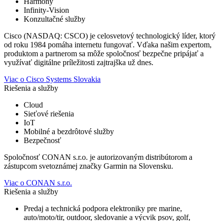
Harmony
Infinity-Vision
Konzultačné služby
Cisco (NASDAQ: CSCO) je celosvetový technologický líder, ktorý
od roku 1984 pomáha internetu fungovať. Vďaka našim expertom,
produktom a partnerom sa môže spoločnosť bezpečne pripájať a
využívať digitálne príležitosti zajtrajška už dnes.
Viac o Cisco Systems Slovakia
Riešenia a služby
Cloud
Sieťové riešenia
IoT
Mobilné a bezdrôtové služby
Bezpečnosť
Spoločnosť CONAN s.r.o. je autorizovaným distribútorom a
zástupcom svetoznámej značky Garmin na Slovensku.
Viac o CONAN s.r.o.
Riešenia a služby
Predaj a technická podpora elektroniky pre marine,
auto/moto/tir, outdoor, sledovanie a výcvik psov, golf,