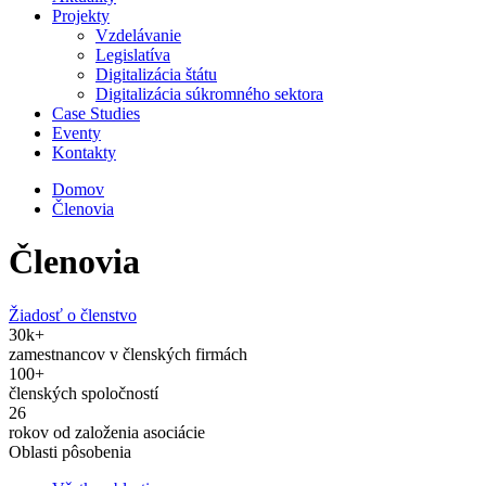
Projekty
Vzdelávanie
Legislatíva
Digitalizácia štátu
Digitalizácia súkromného sektora
Case Studies
Eventy
Kontakty
Domov
Členovia
Členovia
Žiadosť o členstvo
30
k+
zamestnancov v členských firmách
100
+
členských spoločností
26
rokov od založenia asociácie
Oblasti pôsobenia