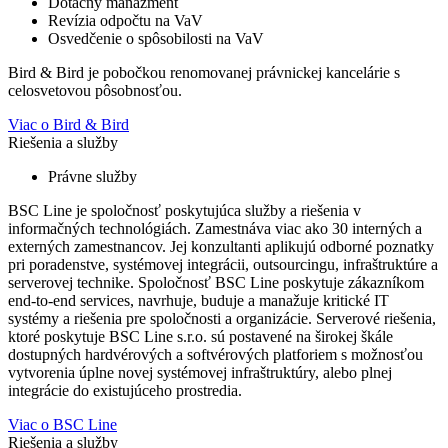
Dotačný manažment
Revízia odpočtu na VaV
Osvedčenie o spôsobilosti na VaV
Bird & Bird je pobočkou renomovanej právnickej kancelárie s
celosvetovou pôsobnosťou.
Viac o Bird & Bird
Riešenia a služby
Právne služby
BSC Line je spoločnosť poskytujúca služby a riešenia v
informačných technológiách. Zamestnáva viac ako 30 interných a
externých zamestnancov. Jej konzultanti aplikujú odborné poznatky
pri poradenstve, systémovej integrácii, outsourcingu, infraštruktúre a
serverovej technike. Spoločnosť BSC Line poskytuje zákazníkom
end-to-end services, navrhuje, buduje a manažuje kritické IT
systémy a riešenia pre spoločnosti a organizácie. Serverové riešenia,
ktoré poskytuje BSC Line s.r.o. sú postavené na širokej škále
dostupných hardvérových a softvérových platforiem s možnosťou
vytvorenia úplne novej systémovej infraštruktúry, alebo plnej
integrácie do existujúceho prostredia.
Viac o BSC Line
Riešenia a služby