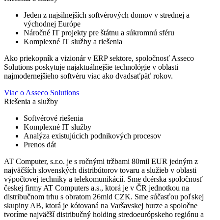
Jeden z najsilnejších softvérových domov v strednej a
východnej Európe
Náročné IT projekty pre štátnu a súkromnú sféru
Komplexné IT služby a riešenia
Ako priekopník a vizionár v ERP sektore, spoločnosť Asseco
Solutions poskytuje najaktuálnejšie technológie v oblasti
najmodernejšieho softvéru viac ako dvadsaťpäť rokov.
Viac o Asseco Solutions
Riešenia a služby
Softvérové riešenia
Komplexné IT služby
Analýza existujúcich podnikových procesov
Prenos dát
AT Computer, s.r.o. je s ročnými tržbami 80mil EUR jedným z
najväčších slovenských distribútorov tovaru a služieb v oblasti
výpočtovej techniky a telekomunikácií. Sme dcérska spoločnosť
českej firmy AT Computers a.s., ktorá je v ČR jednotkou na
distribučnom trhu s obratom 26mld CZK. Sme súčasťou poľskej
skupiny AB, ktorá je kótovaná na Varšavskej burze a spoločne
tvoríme najväčší distribučný holding stredoeurópskeho regiónu a