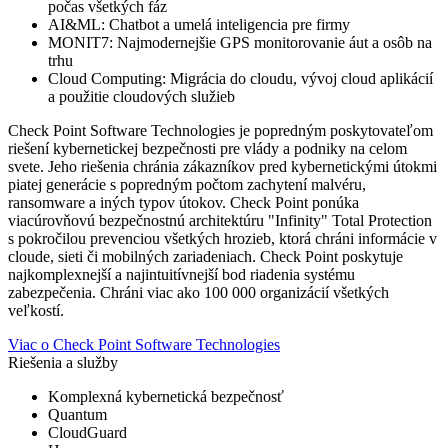
počas všetkých fáz
AI&ML: Chatbot a umelá inteligencia pre firmy
MONIT7: Najmodernejšie GPS monitorovanie áut a osôb na
trhu
Cloud Computing: Migrácia do cloudu, vývoj cloud aplikácií
a použitie cloudových služieb
Check Point Software Technologies je popredným poskytovateľom
riešení kybernetickej bezpečnosti pre vlády a podniky na celom
svete. Jeho riešenia chránia zákazníkov pred kybernetickými útokmi
piatej generácie s popredným počtom zachytení malvéru,
ransomware a iných typov útokov. Check Point ponúka
viacúrovňovú bezpečnostnú architektúru "Infinity" Total Protection
s pokročilou prevenciou všetkých hrozieb, ktorá chráni informácie v
cloude, sieti či mobilných zariadeniach. Check Point poskytuje
najkomplexnejší a najintuitívnejší bod riadenia systému
zabezpečenia. Chráni viac ako 100 000 organizácií všetkých
veľkostí.
Viac o Check Point Software Technologies
Riešenia a služby
Komplexná kybernetická bezpečnosť
Quantum
CloudGuard