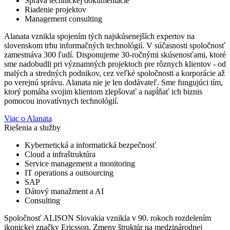
Správa technickej dokumentácie
Riadenie projektov
Management consulting
Alanata vznikla spojením tých najskúsenejších expertov na
slovenskom trhu informačných technológií. V súčasnosti spoločnosť
zamestnáva 300 ľudí. Disponujeme 30-ročnými skúsenosťami, ktoré
sme nadobudli pri významných projektoch pre rôznych klientov - od
malých a stredných podnikov, cez veľké spoločnosti a korporácie až
po verejnú správu. Alanata nie je len dodávateľ. Sme fungujúci tím,
ktorý pomáha svojim klientom zlepšovať a napĺňať ich biznis
pomocou inovatívnych technológií.
Viac o Alanata
Riešenia a služby
Kybernetická a informatická bezpečnosť
Cloud a infraštruktúra
Service management a monitoring
IT operations a outsourcing
SAP
Dátový manažment a AI
Consulting
Spoločnosť ALISON Slovakia vznikla v 90. rokoch rozdelením
ikonickej značky Ericsson. Zmeny štruktúr na medzinárodnej