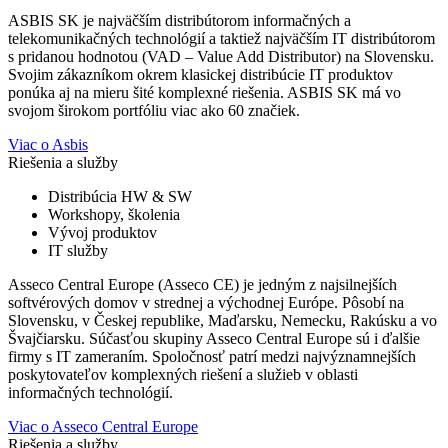
ASBIS SK je najväčším distribútorom informačných a
telekomunikačných technológií a taktiež najväčším IT distribútorom
s pridanou hodnotou (VAD – Value Add Distributor) na Slovensku.
Svojim zákazníkom okrem klasickej distribúcie IT produktov
ponúka aj na mieru šité komplexné riešenia. ASBIS SK má vo
svojom širokom portfóliu viac ako 60 značiek.
Viac o Asbis
Riešenia a služby
Distribúcia HW & SW
Workshopy, školenia
Vývoj produktov
IT služby
Asseco Central Europe (Asseco CE) je jedným z najsilnejších
softvérových domov v strednej a východnej Európe. Pôsobí na
Slovensku, v Českej republike, Maďarsku, Nemecku, Rakúsku a vo
Švajčiarsku. Súčasťou skupiny Asseco Central Europe sú i ďalšie
firmy s IT zameraním. Spoločnosť patrí medzi najvýznamnejších
poskytovateľov komplexných riešení a služieb v oblasti
informačných technológií.
Viac o Asseco Central Europe
Riešenia a služby