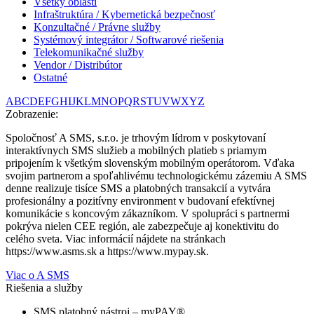
Všetky oblasti
Infraštruktúra / Kybernetická bezpečnosť
Konzultačné / Právne služby
Systémový integrátor / Softwarové riešenia
Telekomunikačné služby
Vendor / Distribútor
Ostatné
A
B
C
D
E
F
G
H
I
J
K
L
M
N
O
P
Q
R
S
T
U
V
W
X
Y
Z
Zobrazenie:
Spoločnosť A SMS, s.r.o. je trhovým lídrom v poskytovaní
interaktívnych SMS služieb a mobilných platieb s priamym
pripojením k všetkým slovenským mobilným operátorom. Vďaka
svojim partnerom a spoľahlivému technologickému zázemiu A SMS
denne realizuje tisíce SMS a platobných transakcií a vytvára
profesionálny a pozitívny environment v budovaní efektívnej
komunikácie s koncovým zákazníkom. V spolupráci s partnermi
pokrýva nielen CEE región, ale zabezpečuje aj konektivitu do
celého sveta. Viac informácií nájdete na stránkach
https://www.asms.sk a https://www.mypay.sk.
Viac o A SMS
Riešenia a služby
SMS platobný nástroj – myPAY®