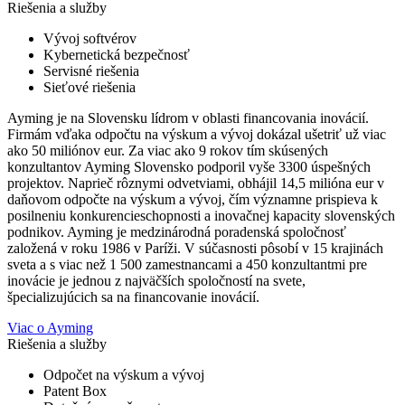
Riešenia a služby
Vývoj softvérov
Kybernetická bezpečnosť
Servisné riešenia
Sieťové riešenia
Ayming je na Slovensku lídrom v oblasti financovania inovácií.
Firmám vďaka odpočtu na výskum a vývoj dokázal ušetriť už viac
ako 50 miliónov eur. Za viac ako 9 rokov tím skúsených
konzultantov Ayming Slovensko podporil vyše 3300 úspešných
projektov. Naprieč rôznymi odvetviami, obhájil 14,5 milióna eur v
daňovom odpočte na výskum a vývoj, čím významne prispieva k
posilneniu konkurencieschopnosti a inovačnej kapacity slovenských
podnikov. Ayming je medzinárodná poradenská spoločnosť
založená v roku 1986 v Paríži. V súčasnosti pôsobí v 15 krajinách
sveta a s viac než 1 500 zamestnancami a 450 konzultantmi pre
inovácie je jednou z najväčších spoločností na svete,
špecializujúcich sa na financovanie inovácií.
Viac o Ayming
Riešenia a služby
Odpočet na výskum a vývoj
Patent Box