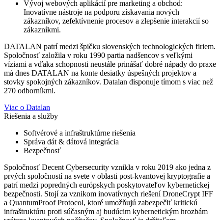
Vývoj webových aplikácií pre marketing a obchod:
Inovatívne nástroje na podporu získavania nových
zákazníkov, zefektívnenie procesov a zlepšenie interakcií so
zákazníkmi.
DATALAN patrí medzi špičku slovenských technologických firiem.
Spoločnosť založila v roku 1990 partia nadšencov s veľkými
víziami a vďaka schopnosti neustále prinášať dobré nápady do praxe
má dnes DATALAN na konte desiatky úspešných projektov a
stovky spokojných zákazníkov. Datalan disponuje tímom s viac než
270 odborníkmi.
Viac o Datalan
Riešenia a služby
Softvérové a infraštruktúrne riešenia
Správa dát & dátová integrácia
Bezpečnosť
Spoločnosť Decent Cybersecurity vznikla v roku 2019 ako jedna z
prvých spoločností na svete v oblasti post-kvantovej kryptografie a
patrí medzi popredných európskych poskytovateľov kybernetickej
bezpečnosti. Stojí za vznikom inovatívnych riešení DroneCrypt IFF
a QuantumProof Protocol, ktoré umožňujú zabezpečiť kritickú
infraštruktúru proti súčasným aj budúcim kybernetickým hrozbám