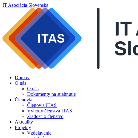
IT Asociácia Slovenska
Domov
O nás
O nás
Dokumenty na stiahnutie
Členovia
Členovia ITAS
Výhody členstva ITAS
Žiadosť o členstvo
Aktuality
Projekty
Vzdelávanie