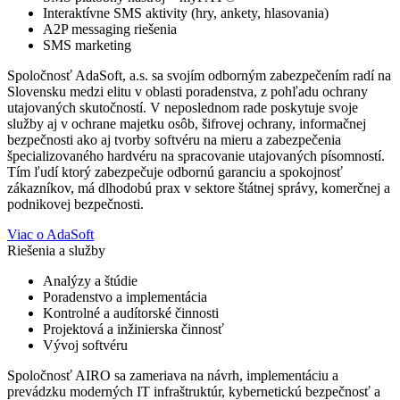
Interaktívne SMS aktivity (hry, ankety, hlasovania)
A2P messaging riešenia
SMS marketing
Spoločnosť AdaSoft, a.s. sa svojím odborným zabezpečením radí na
Slovensku medzi elitu v oblasti poradenstva, z pohľadu ochrany
utajovaných skutočností. V neposlednom rade poskytuje svoje
služby aj v ochrane majetku osôb, šifrovej ochrany, informačnej
bezpečnosti ako aj tvorby softvéru na mieru a zabezpečenia
špecializovaného hardvéru na spracovanie utajovaných písomností.
Tím ľudí ktorý zabezpečuje odbornú garanciu a spokojnosť
zákazníkov, má dlhodobú prax v sektore štátnej správy, komerčnej a
podnikovej bezpečnosti.
Viac o AdaSoft
Riešenia a služby
Analýzy a štúdie
Poradenstvo a implementácia
Kontrolné a audítorské činnosti
Projektová a inžinierska činnosť
Vývoj softvéru
Spoločnosť AIRO sa zameriava na návrh, implementáciu a
prevádzku moderných IT infraštruktúr, kybernetickú bezpečnosť a