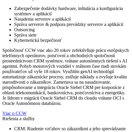
Zabezpečenie dodávky hardware, inštalácia a konfigurácia
systémov a aplikácií
Nasadenia serverov a aplikácií
Správa serverov & podpora prevádzky serverov a aplikácií
Outsorcing
Správa siete
Kybernetická bezpečnosť
Spoločnosť CCW viac ako 20 rokov zefektívňuje prácu európskych
telefónnych operátorov, poisťovní a obchodných spoločností
prostredníctvom CRM systémov, vrátane autonómnych riešení s AI
agentmi. Pohyb motorových vozidiel v reálnom čase riadi stovkám
používateľov už vyše 18 rokov. Využitím genAI technológií
automatizuje zákaznícke procesy, znižuje náklady a zvyšuje kvalitu
starostlivosti o zákazníkov. Zameriava sa na nasadzovanie,
prispôsobovanie a integráciu Oracle Siebel CRM pre korporácie z
oblasti telekomunikácií, bankovníctva, poisťovníctva a energetiky.
Je lídrom v migrácii Oracle Siebel CRM do cloudu vrátane OCI s
Oracle Autonómnou databázou.
Viac o CCW
Riešenia a služby
CRM: Riadenie vzťahov so zákazníkmi a jeho sprevádzanie