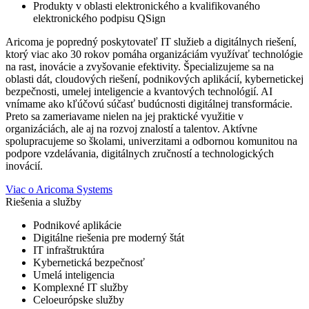
Produkty v oblasti elektronického a kvalifikovaného
elektronického podpisu QSign
Aricoma je popredný poskytovateľ IT služieb a digitálnych riešení,
ktorý viac ako 30 rokov pomáha organizáciám využívať technológie
na rast, inovácie a zvyšovanie efektivity. Špecializujeme sa na
oblasti dát, cloudových riešení, podnikových aplikácií, kybernetickej
bezpečnosti, umelej inteligencie a kvantových technológií. AI
vnímame ako kľúčovú súčasť budúcnosti digitálnej transformácie.
Preto sa zameriavame nielen na jej praktické využitie v
organizáciách, ale aj na rozvoj znalostí a talentov. Aktívne
spolupracujeme so školami, univerzitami a odbornou komunitou na
podpore vzdelávania, digitálnych zručností a technologických
inovácií.
Viac o Aricoma Systems
Riešenia a služby
Podnikové aplikácie
Digitálne riešenia pre moderný štát
IT infraštruktúra
Kybernetická bezpečnosť
Umelá inteligencia
Komplexné IT služby
Celoeurópske služby