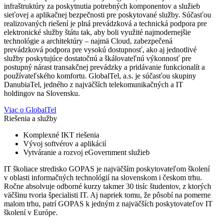
infraštruktúry za poskytnutia potrebných komponentov a služieb
sieťovej a aplikačnej bezpečnosti pre poskytované služby. Súčasťou
realizovaných riešení je plná prevádzková a technická podpora pre
elektronické služby štátu tak, aby boli využité najmodernejšie
technológie a architektúry – najmä Cloud, zabezpečená
prevádzková podpora pre vysokú dostupnosť, ako aj jednotlivé
služby poskytujúce dostatočnú a škálovateľnú výkonnosť pre
postupný nárast transakčnej prevádzky a pridávanie funkcionalít a
používateľského komfortu. GlobalTel, a.s. je súčasťou skupiny
DanubiaTel, jedného z najväčších telekomunikačných a IT
holdingov na Slovensku.
Viac o GlobalTel
Riešenia a služby
Komplexné IKT riešenia
Vývoj softvérov a aplikácií
Vytváranie a rozvoj eGovernment služieb
IT školiace stredisko GOPAS je najväčším poskytovateľom školení
v oblasti informačných technológií na slovenskom i českom trhu.
Ročne absolvuje odborné kurzy takmer 30 tisíc študentov, z ktorých
väčšinu tvoria špecialisti IT. Aj napriek tomu, že pôsobí na pomerne
malom trhu, patrí GOPAS k jedným z najväčších poskytovateľov IT
školení v Európe.