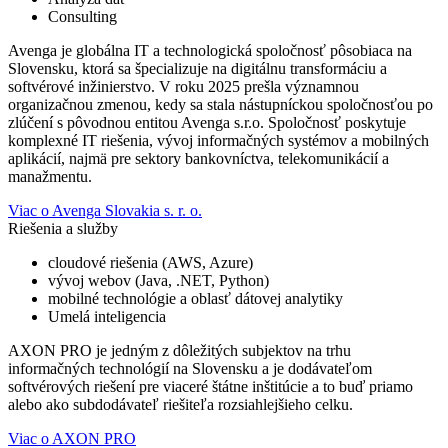
Consulting
Avenga je globálna IT a technologická spoločnosť pôsobiaca na
Slovensku, ktorá sa špecializuje na digitálnu transformáciu a
softvérové inžinierstvo. V roku 2025 prešla významnou
organizačnou zmenou, kedy sa stala nástupníckou spoločnosťou po
zlúčení s pôvodnou entitou Avenga s.r.o. Spoločnosť poskytuje
komplexné IT riešenia, vývoj informačných systémov a mobilných
aplikácií, najmä pre sektory bankovníctva, telekomunikácií a
manažmentu.
Viac o Avenga Slovakia s. r. o.
Riešenia a služby
cloudové riešenia (AWS, Azure)
vývoj webov (Java, .NET, Python)
mobilné technológie a oblasť dátovej analytiky
Umelá inteligencia
AXON PRO je jedným z dôležitých subjektov na trhu
informačných technológií na Slovensku a je dodávateľom
softvérových riešení pre viaceré štátne inštitúcie a to buď priamo
alebo ako subdodávateľ riešiteľa rozsiahlejšieho celku.
Viac o AXON PRO