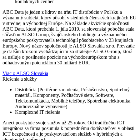
kontaktných centier
ABC Data je jeden z lídrov na trhu IT distribúcie v Poľsku a
významný subjekt, ktorý pôsobí v siedmich členských krajinách EU
v strednej a východnej Európe. Na základe akvizície spoločnosti
ABC Data, ktorá prebehla 1. júla 2019, sa slovenská pobočka stala
súčasťou ALSO Group, švajčiarskeho holdingu a významného
európskeho poskytovateľa technológií pôsobiaceho v 23 krajinách
Európy. Nový názov spoločnosti je ALSO Slovakia s.r.o. Prevzatie
je ďalším krokom vychádzajúcim zo stratégie ALSO Group, ktorá
sa usiluje o posilnenie pozície na východoeurópskom trhu s
odhadovaným potenciálom 30 miliárd EUR.
Viac o ALSO Slovakia
Riešenia a služby
Distribúcia (Periférne zariadenia, Príslušenstvo, Spotrebný
materiál, Komponenty, Počítačové siete, Software,
Telekomunikácia, Mobilné telefóny, Spotrebná elektronika,
Audiovizuálne vybavenie)
Komplexné IT riešenia
Anect poskytuje svoje služby už 25 rokov. Od tradičného ICT
integrátora sa firma posunula k poprednému dodávateľovi v oblasti
ICT bezpečnosti a je poskytovateľom služieb v hybridných a
cloudových riešeniach.