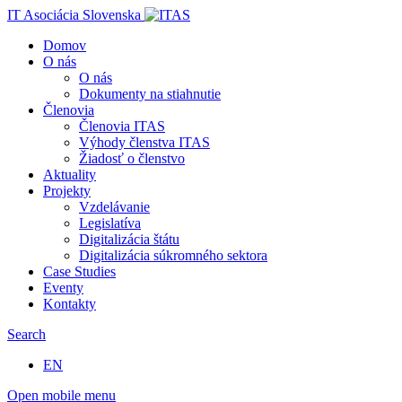
IT Asociácia Slovenska
Domov
O nás
O nás
Dokumenty na stiahnutie
Členovia
Členovia ITAS
Výhody členstva ITAS
Žiadosť o členstvo
Aktuality
Projekty
Vzdelávanie
Legislatíva
Digitalizácia štátu
Digitalizácia súkromného sektora
Case Studies
Eventy
Kontakty
Search
EN
Open mobile menu