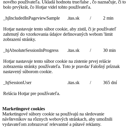
nového používateľa. Ukladá hodnotu true/false , čo naznačuje, či to
bolo prvýkrát, čo Hotjar videl tohto používateľa.
_hjIncludedInPageviewSample
.itas.sk
/
2 min
Hotjar nastavuje tento súbor cookie, aby zistil, či je používateľ
zahrnutý do vzorkovania údajov definovaných webom 'limit
zobrazení stránky.
_hjAbsoluteSessionInProgress
.itas.sk
/
30 min
Hotjar nastavuje tento súbor cookie na zistenie prvej relácie
zobrazenia stránky používateľa. Toto je pravda/ Falošný príznak
nastavený súborom cookie.
_hjSessionUser
.itas.sk
/
365 dní
Relácia Hotjar pre používateľa.
Marketingové cookies
Marketingové súbory cookie sa používajú na sledovanie
návštevníkov na rôznych webových stránkach, aby umožnili
vydavateľom zobrazovať relevantné a pútavé reklamy.