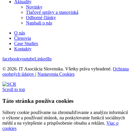
Aktuality
Novinky
Tlačové správy a stanoviská
Odborné články
Napísali o nás
O nás
Členovia
Case Studies
Kontakty
facebook
youtube
LinkedIn
© 2026. IT Asociácia Slovenska. Všetky práva vyhradené.
Ochrana
osobných údajov
|
Nastavenia Cookies
Scroll to top
Táto stránka používa cookies
Súbory cookie používame na zhromažďovanie a analýzu informácií
o výkone a používaní stránok, na poskytovanie funkcií sociálnych
médií a na vylepšenie a prispôsobenie obsahu a reklám.
Viac o
cookies