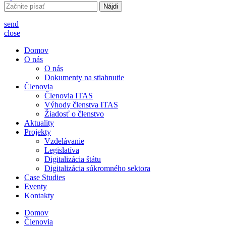
Hľadať:
send
close
Domov
O nás
O nás
Dokumenty na stiahnutie
Členovia
Členovia ITAS
Výhody členstva ITAS
Žiadosť o členstvo
Aktuality
Projekty
Vzdelávanie
Legislatíva
Digitalizácia štátu
Digitalizácia súkromného sektora
Case Studies
Eventy
Kontakty
Domov
Členovia