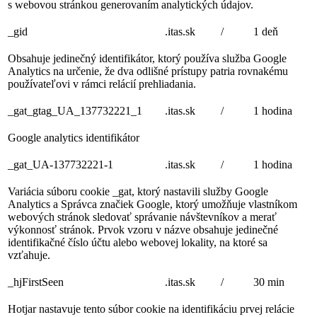
s webovou stránkou generovaním analytických údajov.
_gid
.itas.sk
/
1 deň
Obsahuje jedinečný identifikátor, ktorý používa služba Google
Analytics na určenie, že dva odlišné prístupy patria rovnakému
používateľovi v rámci relácií prehliadania.
_gat_gtag_UA_137732221_1
.itas.sk
/
1 hodina
Google analytics identifikátor
_gat_UA-137732221-1
.itas.sk
/
1 hodina
Variácia súboru cookie _gat, ktorý nastavili služby Google
Analytics a Správca značiek Google, ktorý umožňuje vlastníkom
webových stránok sledovať správanie návštevníkov a merať
výkonnosť stránok. Prvok vzoru v názve obsahuje jedinečné
identifikačné číslo účtu alebo webovej lokality, na ktoré sa
vzťahuje.
_hjFirstSeen
.itas.sk
/
30 min
Hotjar nastavuje tento súbor cookie na identifikáciu prvej relácie