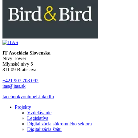
IT Asociácia Slovenska
Nivy Tower
Mlynské nivy 5
811 09 Bratislava
+421 907 708 092
itas@itas.sk
facebook
youtube
LinkedIn
Projekty
Vzdelávanie
Legislatíva
Digitalizácia súkromného sektora
Digitalizácia štátu