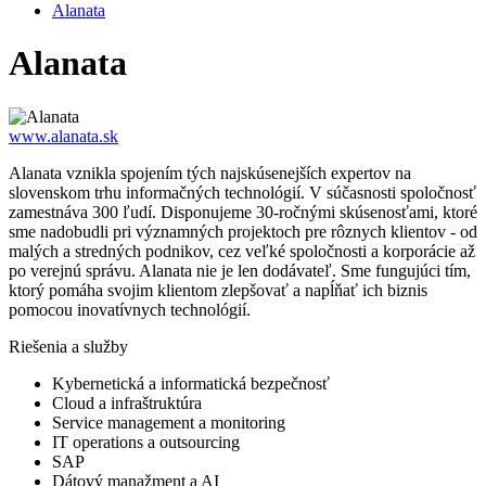
Alanata
Alanata
www.alanata.sk
Alanata vznikla spojením tých najskúsenejších expertov na
slovenskom trhu informačných technológií. V súčasnosti spoločnosť
zamestnáva 300 ľudí. Disponujeme 30-ročnými skúsenosťami, ktoré
sme nadobudli pri významných projektoch pre rôznych klientov - od
malých a stredných podnikov, cez veľké spoločnosti a korporácie až
po verejnú správu. Alanata nie je len dodávateľ. Sme fungujúci tím,
ktorý pomáha svojim klientom zlepšovať a napĺňať ich biznis
pomocou inovatívnych technológií.
Riešenia a služby
Kybernetická a informatická bezpečnosť
Cloud a infraštruktúra
Service management a monitoring
IT operations a outsourcing
SAP
Dátový manažment a AI