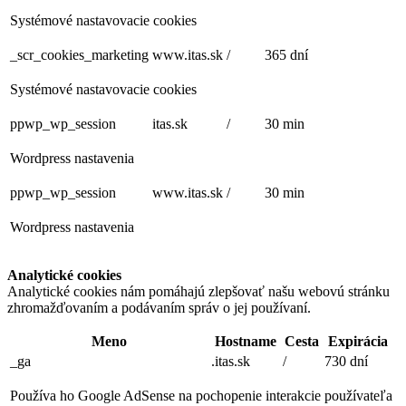
Systémové nastavovacie cookies
_scr_cookies_marketing
www.itas.sk
/
365 dní
Systémové nastavovacie cookies
ppwp_wp_session
itas.sk
/
30 min
Wordpress nastavenia
ppwp_wp_session
www.itas.sk
/
30 min
Wordpress nastavenia
Analytické cookies
Analytické cookies nám pomáhajú zlepšovať našu webovú stránku
zhromažďovaním a podávaním správ o jej používaní.
Meno
Hostname
Cesta
Expirácia
_ga
.itas.sk
/
730 dní
Používa ho Google AdSense na pochopenie interakcie používateľa