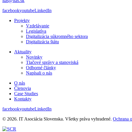
itas@itas.sk
facebook
youtube
LinkedIn
Projekty
Vzdelávanie
Legislatíva
Digitalizácia súkromného sektora
Digitalizácia štátu
Aktuality
Novinky
Tlačové správy a stanoviská
Odborné články
Napísali o nás
O nás
Členovia
Case Studies
Kontakty
facebook
youtube
LinkedIn
© 2026. IT Asociácia Slovenska. Všetky práva vyhradené.
Ochrana 