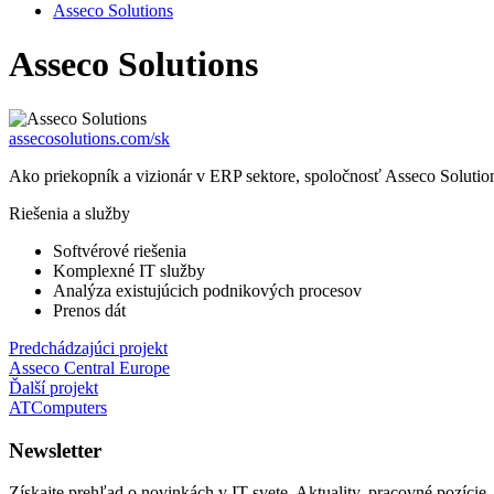
Asseco Solutions
Asseco Solutions
assecosolutions.com/sk
Ako priekopník a vizionár v ERP sektore, spoločnosť Asseco Solution
Riešenia a služby
Softvérové riešenia
Komplexné IT služby
Analýza existujúcich podnikových procesov
Prenos dát
Predchádzajúci projekt
Asseco Central Europe
Ďalší projekt
ATComputers
Newsletter
Získajte prehľad o novinkách v IT svete. Aktuality, pracovné pozície,