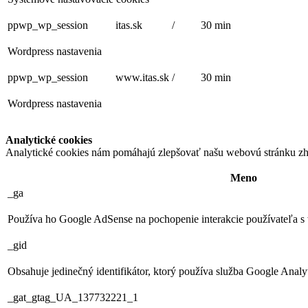
ppwp_wp_session
itas.sk
/
30 min
Wordpress nastavenia
ppwp_wp_session
www.itas.sk
/
30 min
Wordpress nastavenia
Analytické cookies
Analytické cookies nám pomáhajú zlepšovať našu webovú stránku zh
Meno
_ga
Používa ho Google AdSense na pochopenie interakcie používateľa s
_gid
Obsahuje jedinečný identifikátor, ktorý používa služba Google Analyti
_gat_gtag_UA_137732221_1