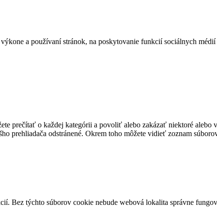
ýkone a používaní stránok, na poskytovanie funkcií sociálnych médií 
te prečítať o každej kategórii a povoliť alebo zakázať niektoré alebo 
ášho prehliadača odstránené. Okrem toho môžete vidieť zoznam súborov
cií. Bez týchto súborov cookie nebude webová lokalita správne fungo