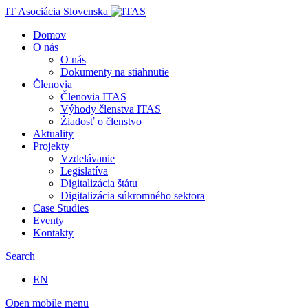
IT Asociácia Slovenska
Domov
O nás
O nás
Dokumenty na stiahnutie
Členovia
Členovia ITAS
Výhody členstva ITAS
Žiadosť o členstvo
Aktuality
Projekty
Vzdelávanie
Legislatíva
Digitalizácia štátu
Digitalizácia súkromného sektora
Case Studies
Eventy
Kontakty
Search
EN
Open mobile menu