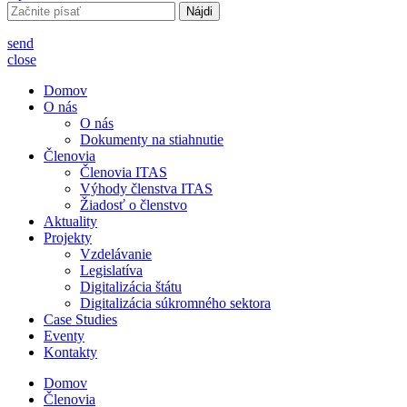
Hľadať:
send
close
Domov
O nás
O nás
Dokumenty na stiahnutie
Členovia
Členovia ITAS
Výhody členstva ITAS
Žiadosť o členstvo
Aktuality
Projekty
Vzdelávanie
Legislatíva
Digitalizácia štátu
Digitalizácia súkromného sektora
Case Studies
Eventy
Kontakty
Domov
Členovia