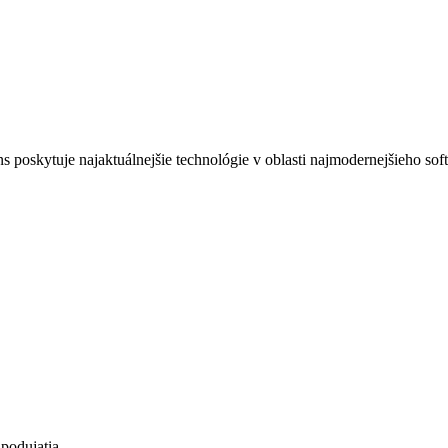
s poskytuje najaktuálnejšie technológie v oblasti najmodernejšieho sof
 podujatia