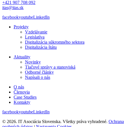
+421 907 708 092
itas@itas.sk
facebook
youtube
LinkedIn
Projekty
Vzdelávanie
Legislatíva
Digitalizácia súkromného sektora
Digitalizácia štátu
Aktuality
Novinky
Tlačové správy a stanoviská
Odborné články
Napísali o nás
O nás
Členovia
Case Studies
Kontakty
facebook
youtube
LinkedIn
© 2026. IT Asociácia Slovenska. Všetky práva vyhradené.
Ochrana
osobných údajov
|
Nastavenia Cookies