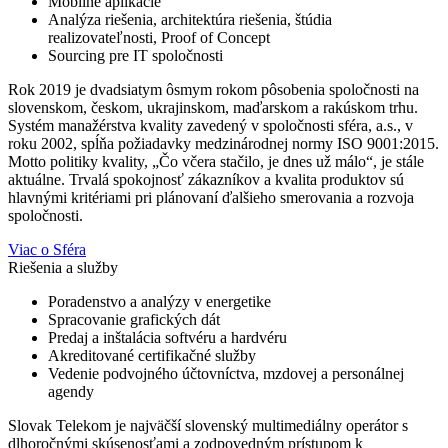
Mobilné aplikácie
Analýza riešenia, architektúra riešenia, štúdia
realizovateľnosti, Proof of Concept
Sourcing pre IT spoločnosti
Rok 2019 je dvadsiatym ôsmym rokom pôsobenia spoločnosti na
slovenskom, českom, ukrajinskom, maďarskom a rakúskom trhu.
Systém manažérstva kvality zavedený v spoločnosti sféra, a.s., v
roku 2002, spĺňa požiadavky medzinárodnej normy ISO 9001:2015.
Motto politiky kvality, „Čo včera stačilo, je dnes už málo“, je stále
aktuálne. Trvalá spokojnosť zákazníkov a kvalita produktov sú
hlavnými kritériami pri plánovaní ďalšieho smerovania a rozvoja
spoločnosti.
Viac o Sféra
Riešenia a služby
Poradenstvo a analýzy v energetike
Spracovanie grafických dát
Predaj a inštalácia softvéru a hardvéru
Akreditované certifikačné služby
Vedenie podvojného účtovníctva, mzdovej a personálnej
agendy
Slovak Telekom je najväčší slovenský multimediálny operátor s
dlhoročnými skúsenosťami a zodpovedným prístupom k