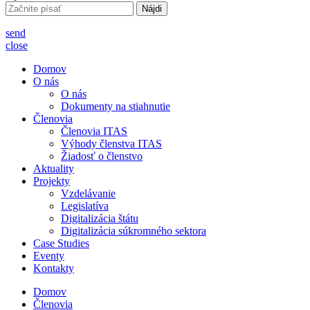
Hľadať:
send
close
Domov
O nás
O nás
Dokumenty na stiahnutie
Členovia
Členovia ITAS
Výhody členstva ITAS
Žiadosť o členstvo
Aktuality
Projekty
Vzdelávanie
Legislatíva
Digitalizácia štátu
Digitalizácia súkromného sektora
Case Studies
Eventy
Kontakty
Domov
Členovia