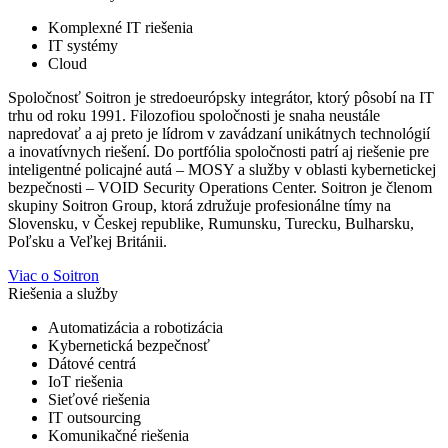
Komplexné IT riešenia
IT systémy
Cloud
Spoločnosť Soitron je stredoeurópsky integrátor, ktorý pôsobí na IT
trhu od roku 1991. Filozofiou spoločnosti je snaha neustále
napredovať a aj preto je lídrom v zavádzaní unikátnych technológií
a inovatívnych riešení. Do portfólia spoločnosti patrí aj riešenie pre
inteligentné policajné autá – MOSY a služby v oblasti kybernetickej
bezpečnosti – VOID Security Operations Center. Soitron je členom
skupiny Soitron Group, ktorá združuje profesionálne tímy na
Slovensku, v Českej republike, Rumunsku, Turecku, Bulharsku,
Poľsku a Veľkej Británii.
Viac o Soitron
Riešenia a služby
Automatizácia a robotizácia
Kybernetická bezpečnosť
Dátové centrá
IoT riešenia
Sieťové riešenia
IT outsourcing
Komunikačné riešenia