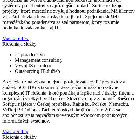
systémov pre klientov z najrôznejších oblastí. Softec realizuje
projekty, ktoré merateľne zvyšujú hodnotu podnikania. Má klientov
v ďalších deviatich európskych krajinách. Spojením služieb
manažérskeho poradenstva sa stal partnerom, ktorý rozumie
podnikaniu zákazníka a aj IT.
Viac o Softec
Riešenia a služby
IT poradenstvo
Management consulting
Vývoj IS na mieru
Outsourcing IT služieb
Ako jeden z najvýznamnejších poskytovateľov IT produktov a
služieb SOFTIP už takmer tri desaťročia prináša inovatívne
komplexné IT riešenia, ktoré pomáhajú lepšie riadiť tisícky firiem a
organizácií všetkých veľkostí na Slovensku aj v zahraničí. Riešenia
Softipu nájdete v Českej republike, Rakúsku, Poľsku, Nemecku,
Veľkej Británii a ďalších európskych krajinách. V r. 2018 sa
spoločnosť stala najväčším slovenským výrobcom podnikových
informačných systémov.
Viac o Softip
Riešenia a služby