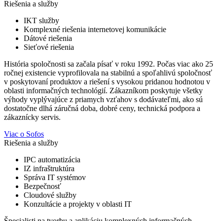
Riešenia a služby
IKT služby
Komplexné riešenia internetovej komunikácie
Dátové riešenia
Sieťové riešenia
História spoločnosti sa začala písať v roku 1992. Počas viac ako 25
ročnej existencie vyprofilovala na stabilnú a spoľahlivú spoločnosť
v poskytovaní produktov a riešení s vysokou pridanou hodnotou v
oblasti informačných technológií. Zákazníkom poskytuje všetky
výhody vyplývajúce z priamych vzťahov s dodávateľmi, ako sú
dostatočne dlhá záručná doba, dobré ceny, technická podpora a
zákaznícky servis.
Viac o Sofos
Riešenia a služby
IPC automatizácia
IZ infraštruktúra
Správa IT systémov
Bezpečnosť
Cloudové služby
Konzultácie a projekty v oblasti IT
Špecialisti na tvorbu a aplikáciu komplexných informačných