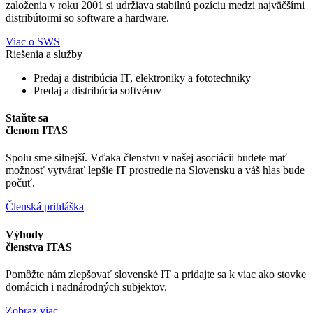
založenia v roku 2001 si udržiava stabilnú pozíciu medzi najväčšími
distribútormi so software a hardware.
Viac o SWS
Riešenia a služby
Predaj a distribúcia IT, elektroniky a fototechniky
Predaj a distribúcia softvérov
Staňte sa
členom ITAS
Spolu sme silnejší. Vďaka členstvu v našej asociácii budete mať
možnosť vytvárať lepšie IT prostredie na Slovensku a váš hlas bude
počuť.
Členská prihláška
Výhody
členstva ITAS
Pomôžte nám zlepšovať slovenské IT a pridajte sa k viac ako stovke
domácich i nadnárodných subjektov.
Zobraz viac