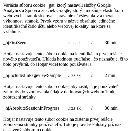
Variácia súboru cookie _gat, ktorý nastavili služby Google
Analytics a Správca značiek Google, ktorý umožňuje vlastníkom
webových stránok sledovať správanie návštevníkov a merať
výkonnosť stránok. Prvok vzoru v názve obsahuje jedinečné
identifikačné číslo účtu alebo webovej lokality, na ktoré sa
vzťahuje.
_hjFirstSeen
.itas.sk
/
30 min
Hotjar nastavuje tento súbor cookie na identifikáciu prvej relácie
nového používateľa. Ukladá hodnotu true/false , čo naznačuje, či to
bolo prvýkrát, čo Hotjar videl tohto používateľa.
_hjIncludedInPageviewSample
.itas.sk
/
2 min
Hotjar nastavuje tento súbor cookie, aby zistil, či je používateľ
zahrnutý do vzorkovania údajov definovaných webom 'limit
zobrazení stránky.
_hjAbsoluteSessionInProgress
.itas.sk
/
30 min
Hotjar nastavuje tento súbor cookie na zistenie prvej relácie
zobrazenia stránky používateľa. Toto je pravda/ Falošný príznak
nastavený súborom cookie.