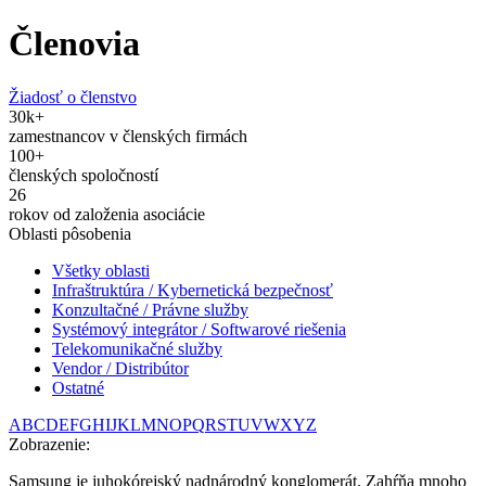
Členovia
Žiadosť o členstvo
30
k+
zamestnancov v členských firmách
100
+
členských spoločností
26
rokov od založenia asociácie
Oblasti pôsobenia
Všetky oblasti
Infraštruktúra / Kybernetická bezpečnosť
Konzultačné / Právne služby
Systémový integrátor / Softwarové riešenia
Telekomunikačné služby
Vendor / Distribútor
Ostatné
A
B
C
D
E
F
G
H
I
J
K
L
M
N
O
P
Q
R
S
T
U
V
W
X
Y
Z
Zobrazenie:
Samsung je juhokórejský nadnárodný konglomerát. Zahŕňa mnoho