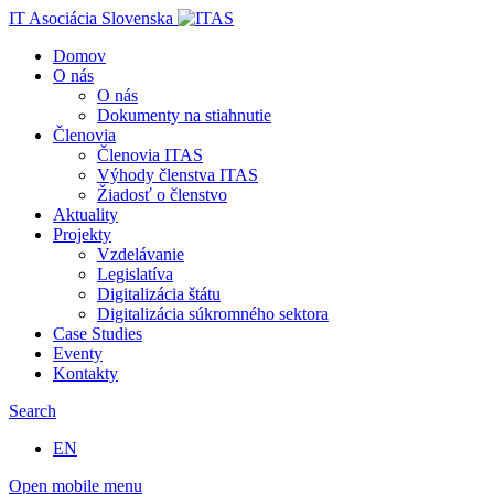
IT Asociácia Slovenska
Domov
O nás
O nás
Dokumenty na stiahnutie
Členovia
Členovia ITAS
Výhody členstva ITAS
Žiadosť o členstvo
Aktuality
Projekty
Vzdelávanie
Legislatíva
Digitalizácia štátu
Digitalizácia súkromného sektora
Case Studies
Eventy
Kontakty
Search
EN
Open mobile menu