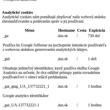
Analytické cookies
Analytické cookies nám pomáhajú zlepšovať našu webovú stránku
zhromažďovaním a podávaním správ o jej používaní.
Meno
Hostname
Cesta
Expirácia
_ga
.itas.sk
/
730 dní
Používa ho Google AdSense na pochopenie interakcie používateľa
s webovou stránkou generovaním analytických údajov.
_gid
.itas.sk
/
1 deň
Obsahuje jedinečný identifikátor, ktorý používa služba Google
Analytics na určenie, že dva odlišné prístupy patria rovnakému
používateľovi v rámci relácií prehliadania.
_gat_gtag_UA_137732221_1
.itas.sk
/
1 hodina
Google analytics identifikátor
_gat_UA-137732221-1
.itas.sk
/
1 hodina