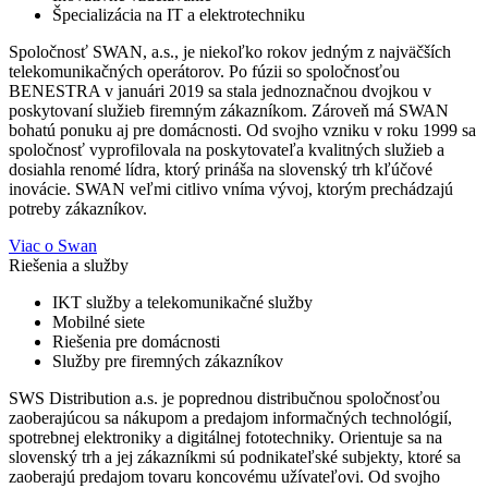
Špecializácia na IT a elektrotechniku
Spoločnosť SWAN, a.s., je niekoľko rokov jedným z najväčších
telekomunikačných operátorov. Po fúzii so spoločnosťou
BENESTRA v januári 2019 sa stala jednoznačnou dvojkou v
poskytovaní služieb firemným zákazníkom. Zároveň má SWAN
bohatú ponuku aj pre domácnosti. Od svojho vzniku v roku 1999 sa
spoločnosť vyprofilovala na poskytovateľa kvalitných služieb a
dosiahla renomé lídra, ktorý prináša na slovenský trh kľúčové
inovácie. SWAN veľmi citlivo vníma vývoj, ktorým prechádzajú
potreby zákazníkov.
Viac o Swan
Riešenia a služby
IKT služby a telekomunikačné služby
Mobilné siete
Riešenia pre domácnosti
Služby pre firemných zákazníkov
SWS Distribution a.s. je poprednou distribučnou spoločnosťou
zaoberajúcou sa nákupom a predajom informačných technológií,
spotrebnej elektroniky a digitálnej fototechniky. Orientuje sa na
slovenský trh a jej zákazníkmi sú podnikateľské subjekty, ktoré sa
zaoberajú predajom tovaru koncovému užívateľovi. Od svojho