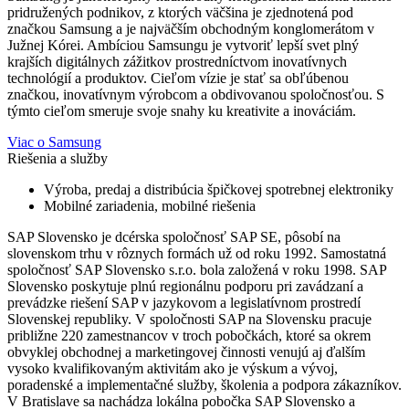
pridružených podnikov, z ktorých väčšina je zjednotená pod
značkou Samsung a je najväčším obchodným konglomerátom v
Južnej Kórei. Ambíciou Samsungu je vytvoriť lepší svet plný
krajších digitálnych zážitkov prostredníctvom inovatívnych
technológií a produktov. Cieľom vízie je stať sa obľúbenou
značkou, inovatívnym výrobcom a obdivovanou spoločnosťou. S
týmto cieľom smeruje svoje snahy ku kreativite a inováciám.
Viac o Samsung
Riešenia a služby
Výroba, predaj a distribúcia špičkovej spotrebnej elektroniky
Mobilné zariadenia, mobilné riešenia
SAP Slovensko je dcérska spoločnosť SAP SE, pôsobí na
slovenskom trhu v rôznych formách už od roku 1992. Samostatná
spoločnosť SAP Slovensko s.r.o. bola založená v roku 1998. SAP
Slovensko poskytuje plnú regionálnu podporu pri zavádzaní a
prevádzke riešení SAP v jazykovom a legislatívnom prostredí
Slovenskej republiky. V spoločnosti SAP na Slovensku pracuje
približne 220 zamestnancov v troch pobočkách, ktoré sa okrem
obvyklej obchodnej a marketingovej činnosti venujú aj ďalším
vysoko kvalifikovaným aktivitám ako je výskum a vývoj,
poradenské a implementačné služby, školenia a podpora zákazníkov.
V Bratislave sa nachádza lokálna pobočka SAP Slovensko a