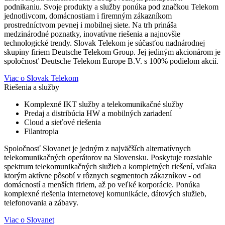
podnikaniu. Svoje produkty a služby ponúka pod značkou Telekom
jednotlivcom, domácnostiam i firemným zákazníkom
prostredníctvom pevnej i mobilnej siete. Na trh prináša
medzinárodné poznatky, inovatívne riešenia a najnovšie
technologické trendy. Slovak Telekom je súčasťou nadnárodnej
skupiny firiem Deutsche Telekom Group. Jej jediným akcionárom je
spoločnosť Deutsche Telekom Europe B.V. s 100% podielom akcií.
Viac o Slovak Telekom
Riešenia a služby
Komplexné IKT služby a telekomunikačné služby
Predaj a distribúcia HW a mobilných zariadení
Cloud a sieťové riešenia
Filantropia
Spoločnosť Slovanet je jedným z najväčších alternatívnych
telekomunikačných operátorov na Slovensku. Poskytuje rozsiahle
spektrum telekomunikačných služieb a kompletných riešení, vďaka
ktorým aktívne pôsobí v rôznych segmentoch zákazníkov - od
domácností a menších firiem, až po veľké korporácie. Ponúka
komplexné riešenia internetovej komunikácie, dátových služieb,
telefonovania a zábavy.
Viac o Slovanet