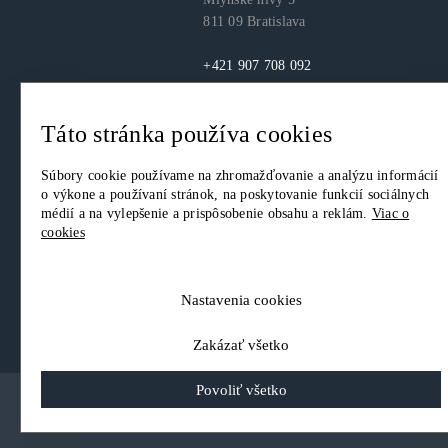
811 09 Bratislava
+421 907 708 092
itas@itas.sk
Táto stránka používa cookies
facebook
youtube
LinkedIn
Súbory cookie používame na zhromažďovanie a analýzu informácií
o výkone a používaní stránok, na poskytovanie funkcií sociálnych
médií a na vylepšenie a prispôsobenie obsahu a reklám.
Viac o
cookies
© 2026. IT Asociácia Slovenska. Všetky práva vyhradené.
Ochrana osobných údajov
|
Nastavenia Cookies
Nastavenia cookies
Zakázať všetko
Povoliť všetko
Scroll to top