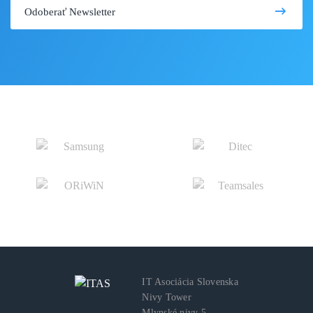
IT Asociácia Slovenska
Nivy Tower
Mlynské nivy 5