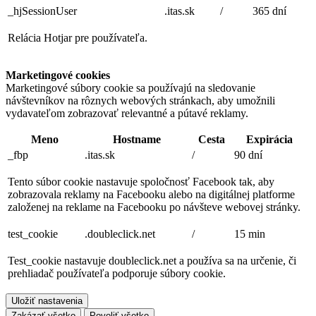
_hjSessionUser
.itas.sk
/
365 dní
Relácia Hotjar pre používateľa.
Marketingové cookies
Marketingové súbory cookie sa používajú na sledovanie
návštevníkov na rôznych webových stránkach, aby umožnili
vydavateľom zobrazovať relevantné a pútavé reklamy.
Meno
Hostname
Cesta
Expirácia
_fbp
.itas.sk
/
90 dní
Tento súbor cookie nastavuje spoločnosť Facebook tak, aby
zobrazovala reklamy na Facebooku alebo na digitálnej platforme
založenej na reklame na Facebooku po návšteve webovej stránky.
test_cookie
.doubleclick.net
/
15 min
Test_cookie nastavuje doubleclick.net a používa sa na určenie, či
prehliadač používateľa podporuje súbory cookie.
Uložiť nastavenia
Zakázať všetko
Povoliť všetko