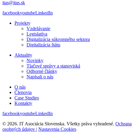
itas@itas.sk
facebook
youtube
LinkedIn
Projekty
Vzdelávanie
Legislatíva
Digitalizácia súkromného sektora
Digitalizácia štátu
Aktuality
Novinky
Tlačové správy a stanoviská
Odborné články
Napísali o nás
O nás
Členovia
Case Studies
Kontakty
facebook
youtube
LinkedIn
© 2026. IT Asociácia Slovenska. Všetky práva vyhradené.
Ochrana
osobných údajov
|
Nastavenia Cookies