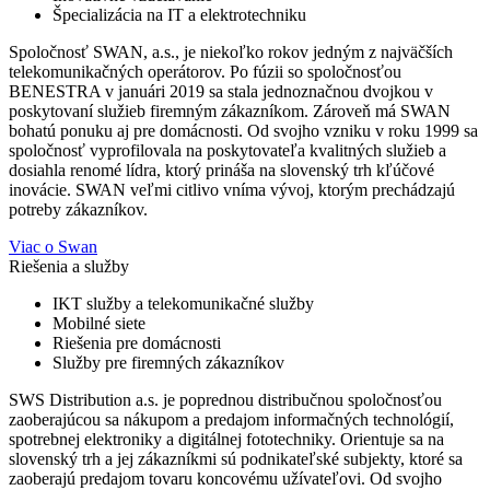
Špecializácia na IT a elektrotechniku
Spoločnosť SWAN, a.s., je niekoľko rokov jedným z najväčších
telekomunikačných operátorov. Po fúzii so spoločnosťou
BENESTRA v januári 2019 sa stala jednoznačnou dvojkou v
poskytovaní služieb firemným zákazníkom. Zároveň má SWAN
bohatú ponuku aj pre domácnosti. Od svojho vzniku v roku 1999 sa
spoločnosť vyprofilovala na poskytovateľa kvalitných služieb a
dosiahla renomé lídra, ktorý prináša na slovenský trh kľúčové
inovácie. SWAN veľmi citlivo vníma vývoj, ktorým prechádzajú
potreby zákazníkov.
Viac o Swan
Riešenia a služby
IKT služby a telekomunikačné služby
Mobilné siete
Riešenia pre domácnosti
Služby pre firemných zákazníkov
SWS Distribution a.s. je poprednou distribučnou spoločnosťou
zaoberajúcou sa nákupom a predajom informačných technológií,
spotrebnej elektroniky a digitálnej fototechniky. Orientuje sa na
slovenský trh a jej zákazníkmi sú podnikateľské subjekty, ktoré sa
zaoberajú predajom tovaru koncovému užívateľovi. Od svojho