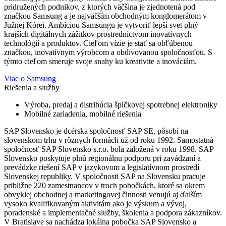
pridružených podnikov, z ktorých väčšina je zjednotená pod
značkou Samsung a je najväčším obchodným konglomerátom v
Južnej Kórei. Ambíciou Samsungu je vytvoriť lepší svet plný
krajších digitálnych zážitkov prostredníctvom inovatívnych
technológií a produktov. Cieľom vízie je stať sa obľúbenou
značkou, inovatívnym výrobcom a obdivovanou spoločnosťou. S
týmto cieľom smeruje svoje snahy ku kreativite a inováciám.
Viac o Samsung
Riešenia a služby
Výroba, predaj a distribúcia špičkovej spotrebnej elektroniky
Mobilné zariadenia, mobilné riešenia
SAP Slovensko je dcérska spoločnosť SAP SE, pôsobí na
slovenskom trhu v rôznych formách už od roku 1992. Samostatná
spoločnosť SAP Slovensko s.r.o. bola založená v roku 1998. SAP
Slovensko poskytuje plnú regionálnu podporu pri zavádzaní a
prevádzke riešení SAP v jazykovom a legislatívnom prostredí
Slovenskej republiky. V spoločnosti SAP na Slovensku pracuje
približne 220 zamestnancov v troch pobočkách, ktoré sa okrem
obvyklej obchodnej a marketingovej činnosti venujú aj ďalším
vysoko kvalifikovaným aktivitám ako je výskum a vývoj,
poradenské a implementačné služby, školenia a podpora zákazníkov.
V Bratislave sa nachádza lokálna pobočka SAP Slovensko a