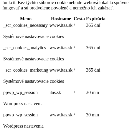
funkcií. Bez týchto súborov cookie nebude webová lokalita správne
fungovať a sú predvolene povolené a nemožno ich zakázať.
Meno
Hostname
Cesta
Expirácia
_scr_cookies_necessary
www.itas.sk
/
365 dní
Systémové nastavovacie cookies
_scr_cookies_analytics
www.itas.sk
/
365 dní
Systémové nastavovacie cookies
_scr_cookies_marketing
www.itas.sk
/
365 dní
Systémové nastavovacie cookies
ppwp_wp_session
itas.sk
/
30 min
Wordpress nastavenia
ppwp_wp_session
www.itas.sk
/
30 min
Wordpress nastavenia