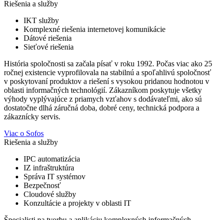
Riešenia a služby
IKT služby
Komplexné riešenia internetovej komunikácie
Dátové riešenia
Sieťové riešenia
História spoločnosti sa začala písať v roku 1992. Počas viac ako 25
ročnej existencie vyprofilovala na stabilnú a spoľahlivú spoločnosť
v poskytovaní produktov a riešení s vysokou pridanou hodnotou v
oblasti informačných technológií. Zákazníkom poskytuje všetky
výhody vyplývajúce z priamych vzťahov s dodávateľmi, ako sú
dostatočne dlhá záručná doba, dobré ceny, technická podpora a
zákaznícky servis.
Viac o Sofos
Riešenia a služby
IPC automatizácia
IZ infraštruktúra
Správa IT systémov
Bezpečnosť
Cloudové služby
Konzultácie a projekty v oblasti IT
Špecialisti na tvorbu a aplikáciu komplexných informačných