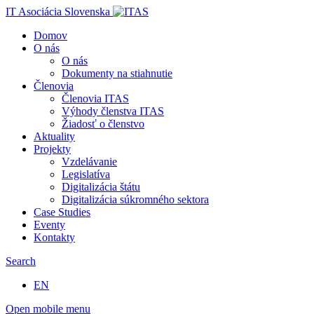
IT Asociácia Slovenska
Domov
O nás
O nás
Dokumenty na stiahnutie
Členovia
Členovia ITAS
Výhody členstva ITAS
Žiadosť o členstvo
Aktuality
Projekty
Vzdelávanie
Legislatíva
Digitalizácia štátu
Digitalizácia súkromného sektora
Case Studies
Eventy
Kontakty
Search
EN
Open mobile menu