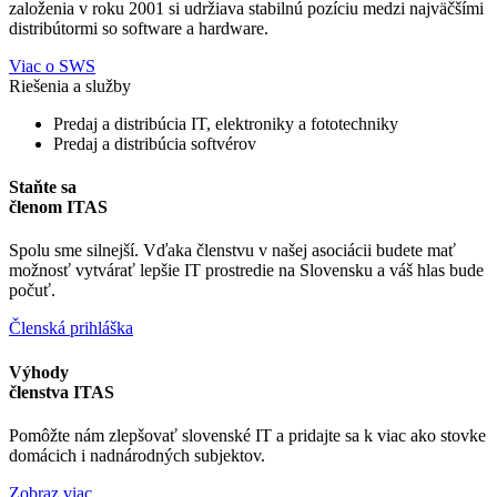
založenia v roku 2001 si udržiava stabilnú pozíciu medzi najväčšími
distribútormi so software a hardware.
Viac o SWS
Riešenia a služby
Predaj a distribúcia IT, elektroniky a fototechniky
Predaj a distribúcia softvérov
Staňte sa
členom ITAS
Spolu sme silnejší. Vďaka členstvu v našej asociácii budete mať
možnosť vytvárať lepšie IT prostredie na Slovensku a váš hlas bude
počuť.
Členská prihláška
Výhody
členstva ITAS
Pomôžte nám zlepšovať slovenské IT a pridajte sa k viac ako stovke
domácich i nadnárodných subjektov.
Zobraz viac