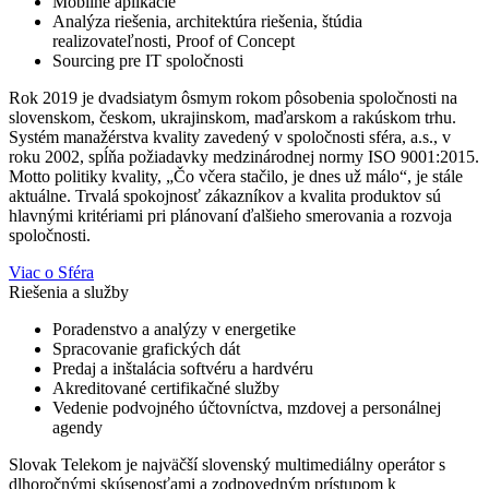
Mobilné aplikácie
Analýza riešenia, architektúra riešenia, štúdia
realizovateľnosti, Proof of Concept
Sourcing pre IT spoločnosti
Rok 2019 je dvadsiatym ôsmym rokom pôsobenia spoločnosti na
slovenskom, českom, ukrajinskom, maďarskom a rakúskom trhu.
Systém manažérstva kvality zavedený v spoločnosti sféra, a.s., v
roku 2002, spĺňa požiadavky medzinárodnej normy ISO 9001:2015.
Motto politiky kvality, „Čo včera stačilo, je dnes už málo“, je stále
aktuálne. Trvalá spokojnosť zákazníkov a kvalita produktov sú
hlavnými kritériami pri plánovaní ďalšieho smerovania a rozvoja
spoločnosti.
Viac o Sféra
Riešenia a služby
Poradenstvo a analýzy v energetike
Spracovanie grafických dát
Predaj a inštalácia softvéru a hardvéru
Akreditované certifikačné služby
Vedenie podvojného účtovníctva, mzdovej a personálnej
agendy
Slovak Telekom je najväčší slovenský multimediálny operátor s
dlhoročnými skúsenosťami a zodpovedným prístupom k