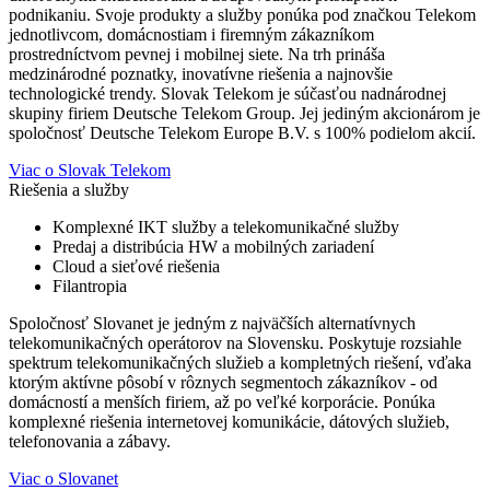
podnikaniu. Svoje produkty a služby ponúka pod značkou Telekom
jednotlivcom, domácnostiam i firemným zákazníkom
prostredníctvom pevnej i mobilnej siete. Na trh prináša
medzinárodné poznatky, inovatívne riešenia a najnovšie
technologické trendy. Slovak Telekom je súčasťou nadnárodnej
skupiny firiem Deutsche Telekom Group. Jej jediným akcionárom je
spoločnosť Deutsche Telekom Europe B.V. s 100% podielom akcií.
Viac o Slovak Telekom
Riešenia a služby
Komplexné IKT služby a telekomunikačné služby
Predaj a distribúcia HW a mobilných zariadení
Cloud a sieťové riešenia
Filantropia
Spoločnosť Slovanet je jedným z najväčších alternatívnych
telekomunikačných operátorov na Slovensku. Poskytuje rozsiahle
spektrum telekomunikačných služieb a kompletných riešení, vďaka
ktorým aktívne pôsobí v rôznych segmentoch zákazníkov - od
domácností a menších firiem, až po veľké korporácie. Ponúka
komplexné riešenia internetovej komunikácie, dátových služieb,
telefonovania a zábavy.
Viac o Slovanet