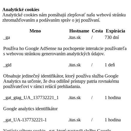
Analytické cookies
Analytické cookies nám pomáhajú zlepšovať našu webovú stránku
zhromažďovaním a podávaním správ o jej používaní.
Meno
Hostname
Cesta
Expirácia
_ga
.itas.sk
/
730 dní
Používa ho Google AdSense na pochopenie interakcie používateľa
s webovou stránkou generovaním analytických údajov.
_gid
.itas.sk
/
1 deň
Obsahuje jedinečný identifikátor, ktorý používa služba Google
Analytics na určenie, že dva odlišné prístupy patria rovnakému
používateľovi v rámci relácií prehliadania.
_gat_gtag_UA_137732221_1
.itas.sk
/
1 hodina
Google analytics identifikátor
_gat_UA-137732221-1
.itas.sk
/
1 hodina
Variácia súboru cookie _gat, ktorý nastavili služby Google