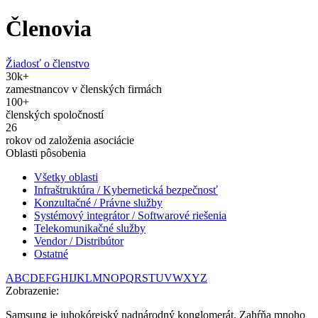
Členovia
Žiadosť o členstvo
30
k+
zamestnancov v členských firmách
100
+
členských spoločností
26
rokov od založenia asociácie
Oblasti pôsobenia
Všetky oblasti
Infraštruktúra / Kybernetická bezpečnosť
Konzultačné / Právne služby
Systémový integrátor / Softwarové riešenia
Telekomunikačné služby
Vendor / Distribútor
Ostatné
A
B
C
D
E
F
G
H
I
J
K
L
M
N
O
P
Q
R
S
T
U
V
W
X
Y
Z
Zobrazenie:
Samsung je juhokórejský nadnárodný konglomerát. Zahŕňa mnoho