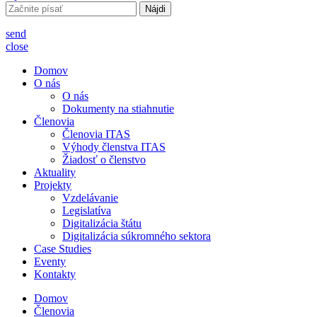
Hľadať:
send
close
Domov
O nás
O nás
Dokumenty na stiahnutie
Členovia
Členovia ITAS
Výhody členstva ITAS
Žiadosť o členstvo
Aktuality
Projekty
Vzdelávanie
Legislatíva
Digitalizácia štátu
Digitalizácia súkromného sektora
Case Studies
Eventy
Kontakty
Domov
Členovia