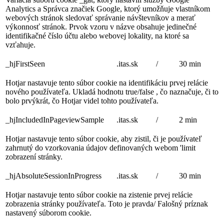
Analytics a Správca značiek Google, ktorý umožňuje vlastníkom
webových stránok sledovať správanie návštevníkov a merať
výkonnosť stránok. Prvok vzoru v názve obsahuje jedinečné
identifikačné číslo účtu alebo webovej lokality, na ktoré sa
vzťahuje.
_hjFirstSeen
.itas.sk
/
30 min
Hotjar nastavuje tento súbor cookie na identifikáciu prvej relácie
nového používateľa. Ukladá hodnotu true/false , čo naznačuje, či to
bolo prvýkrát, čo Hotjar videl tohto používateľa.
_hjIncludedInPageviewSample
.itas.sk
/
2 min
Hotjar nastavuje tento súbor cookie, aby zistil, či je používateľ
zahrnutý do vzorkovania údajov definovaných webom 'limit
zobrazení stránky.
_hjAbsoluteSessionInProgress
.itas.sk
/
30 min
Hotjar nastavuje tento súbor cookie na zistenie prvej relácie
zobrazenia stránky používateľa. Toto je pravda/ Falošný príznak
nastavený súborom cookie.