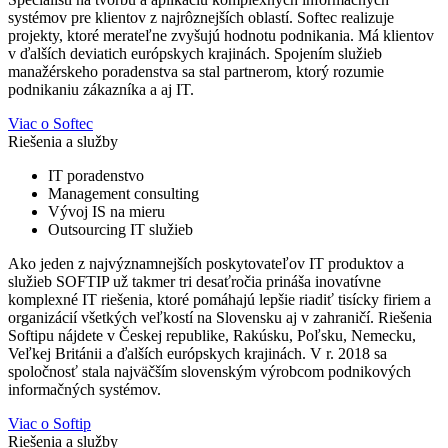
systémov pre klientov z najrôznejších oblastí. Softec realizuje
projekty, ktoré merateľne zvyšujú hodnotu podnikania. Má klientov
v ďalších deviatich európskych krajinách. Spojením služieb
manažérskeho poradenstva sa stal partnerom, ktorý rozumie
podnikaniu zákazníka a aj IT.
Viac o Softec
Riešenia a služby
IT poradenstvo
Management consulting
Vývoj IS na mieru
Outsourcing IT služieb
Ako jeden z najvýznamnejších poskytovateľov IT produktov a
služieb SOFTIP už takmer tri desaťročia prináša inovatívne
komplexné IT riešenia, ktoré pomáhajú lepšie riadiť tisícky firiem a
organizácií všetkých veľkostí na Slovensku aj v zahraničí. Riešenia
Softipu nájdete v Českej republike, Rakúsku, Poľsku, Nemecku,
Veľkej Británii a ďalších európskych krajinách. V r. 2018 sa
spoločnosť stala najväčším slovenským výrobcom podnikových
informačných systémov.
Viac o Softip
Riešenia a služby