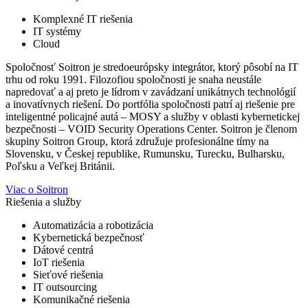
Komplexné IT riešenia
IT systémy
Cloud
Spoločnosť Soitron je stredoeurópsky integrátor, ktorý pôsobí na IT
trhu od roku 1991. Filozofiou spoločnosti je snaha neustále
napredovať a aj preto je lídrom v zavádzaní unikátnych technológií
a inovatívnych riešení. Do portfólia spoločnosti patrí aj riešenie pre
inteligentné policajné autá – MOSY a služby v oblasti kybernetickej
bezpečnosti – VOID Security Operations Center. Soitron je členom
skupiny Soitron Group, ktorá združuje profesionálne tímy na
Slovensku, v Českej republike, Rumunsku, Turecku, Bulharsku,
Poľsku a Veľkej Británii.
Viac o Soitron
Riešenia a služby
Automatizácia a robotizácia
Kybernetická bezpečnosť
Dátové centrá
IoT riešenia
Sieťové riešenia
IT outsourcing
Komunikačné riešenia