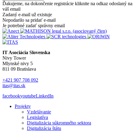
Ďakujeme, na dokončenie registrácie kliknite na odkaz odoslaný na
váš email
Zadaný e-mail už existuje
Nepodarilo sa pridať e-mail
Je potrebné zadať správny email
IT Asociácia Slovenska
Nivy Tower
Mlynské nivy 5
811 09 Bratislava
+421 907 708 092
itas@itas.sk
facebook
youtube
LinkedIn
Projekty
Vzdelávanie
Legislatíva
Digitalizácia súkromného sektora
Digitalizácia štátu