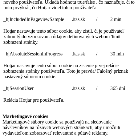
nového používateľa. Ukladá hodnotu true/false , čo naznačuje, či to
bolo prvýkrát, čo Hotjar videl tohto používateľa.
_hjIncludedInPageviewSample
.itas.sk
/
2 min
Hotjar nastavuje tento súbor cookie, aby zistil, či je používateľ
zahrnutý do vzorkovania údajov definovaných webom 'limit
zobrazení stránky.
_hjAbsoluteSessionInProgress
.itas.sk
/
30 min
Hotjar nastavuje tento súbor cookie na zistenie prvej relácie
zobrazenia stránky používateľa. Toto je pravda/ Falošný príznak
nastavený súborom cookie.
_hjSessionUser
.itas.sk
/
365 dní
Relácia Hotjar pre používateľa.
Marketingové cookies
Marketingové súbory cookie sa používajú na sledovanie
návštevníkov na rôznych webových stránkach, aby umožnili
vydavateľom zobrazovať relevantné a pútavé reklamy.