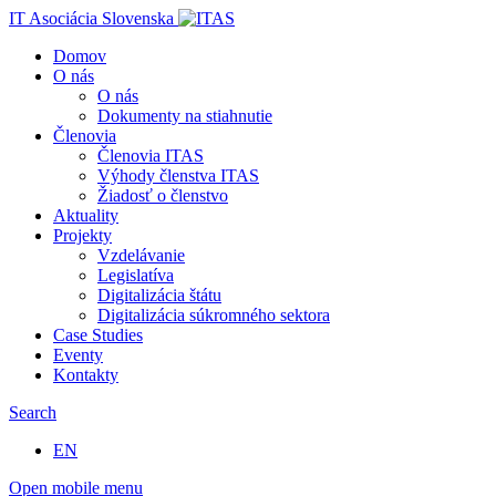
IT Asociácia Slovenska
Domov
O nás
O nás
Dokumenty na stiahnutie
Členovia
Členovia ITAS
Výhody členstva ITAS
Žiadosť o členstvo
Aktuality
Projekty
Vzdelávanie
Legislatíva
Digitalizácia štátu
Digitalizácia súkromného sektora
Case Studies
Eventy
Kontakty
Search
EN
Open mobile menu