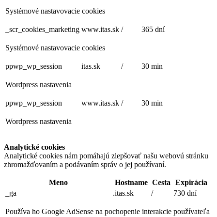
Systémové nastavovacie cookies
_scr_cookies_marketing
www.itas.sk
/
365 dní
Systémové nastavovacie cookies
ppwp_wp_session
itas.sk
/
30 min
Wordpress nastavenia
ppwp_wp_session
www.itas.sk
/
30 min
Wordpress nastavenia
Analytické cookies
Analytické cookies nám pomáhajú zlepšovať našu webovú stránku
zhromažďovaním a podávaním správ o jej používaní.
Meno
Hostname
Cesta
Expirácia
_ga
.itas.sk
/
730 dní
Používa ho Google AdSense na pochopenie interakcie používateľa