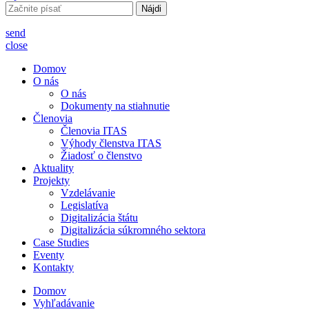
Hľadať:
send
close
Domov
O nás
O nás
Dokumenty na stiahnutie
Členovia
Členovia ITAS
Výhody členstva ITAS
Žiadosť o členstvo
Aktuality
Projekty
Vzdelávanie
Legislatíva
Digitalizácia štátu
Digitalizácia súkromného sektora
Case Studies
Eventy
Kontakty
Domov
Vyhľadávanie