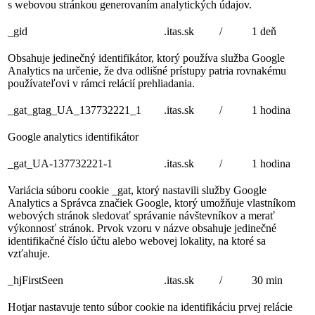
s webovou stránkou generovaním analytických údajov.
_gid
.itas.sk
/
1 deň
Obsahuje jedinečný identifikátor, ktorý používa služba Google
Analytics na určenie, že dva odlišné prístupy patria rovnakému
používateľovi v rámci relácií prehliadania.
_gat_gtag_UA_137732221_1
.itas.sk
/
1 hodina
Google analytics identifikátor
_gat_UA-137732221-1
.itas.sk
/
1 hodina
Variácia súboru cookie _gat, ktorý nastavili služby Google
Analytics a Správca značiek Google, ktorý umožňuje vlastníkom
webových stránok sledovať správanie návštevníkov a merať
výkonnosť stránok. Prvok vzoru v názve obsahuje jedinečné
identifikačné číslo účtu alebo webovej lokality, na ktoré sa
vzťahuje.
_hjFirstSeen
.itas.sk
/
30 min
Hotjar nastavuje tento súbor cookie na identifikáciu prvej relácie