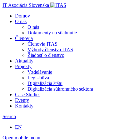
IT Asociácia Slovenska
Domov
O nás
O nás
Dokumenty na stiahnutie
Členovia
Členovia ITAS
Výhody členstva ITAS
Žiadosť o členstvo
Aktuality
Projekty
Vzdelávanie
Legislatíva
Digitalizácia štátu
Digitalizácia súkromného sektora
Case Studies
Eventy
Kontakty
Search
EN
Open mobile menu