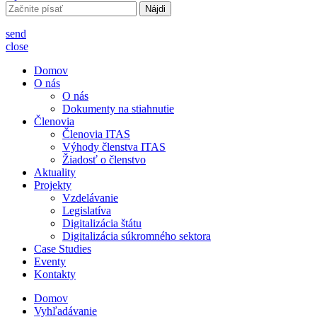
Hľadať:
send
close
Domov
O nás
O nás
Dokumenty na stiahnutie
Členovia
Členovia ITAS
Výhody členstva ITAS
Žiadosť o členstvo
Aktuality
Projekty
Vzdelávanie
Legislatíva
Digitalizácia štátu
Digitalizácia súkromného sektora
Case Studies
Eventy
Kontakty
Domov
Vyhľadávanie