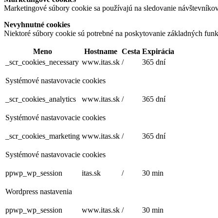
Marketingové súbory cookie sa používajú na sledovanie návštevníko
Nevyhnutné cookies
Niektoré súbory cookie sú potrebné na poskytovanie základných funk
Meno
Hostname
Cesta
Expirácia
_scr_cookies_necessary
www.itas.sk
/
365 dní
Systémové nastavovacie cookies
_scr_cookies_analytics
www.itas.sk
/
365 dní
Systémové nastavovacie cookies
_scr_cookies_marketing
www.itas.sk
/
365 dní
Systémové nastavovacie cookies
ppwp_wp_session
itas.sk
/
30 min
Wordpress nastavenia
ppwp_wp_session
www.itas.sk
/
30 min