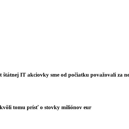
t štátnej IT akciovky sme od počiatku považovali za n
kvôli tomu prísť o stovky miliónov eur