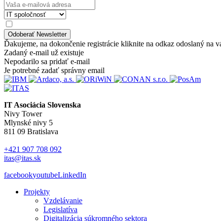
Ďakujeme, na dokončenie registrácie kliknite na odkaz odoslaný na v
Zadaný e-mail už existuje
Nepodarilo sa pridať e-mail
Je potrebné zadať správny email
IT Asociácia Slovenska
Nivy Tower
Mlynské nivy 5
811 09 Bratislava
+421 907 708 092
itas@itas.sk
facebook
youtube
LinkedIn
Projekty
Vzdelávanie
Legislatíva
Digitalizácia súkromného sektora