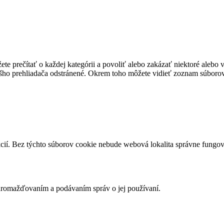
te prečítať o každej kategórii a povoliť alebo zakázať niektoré alebo 
ášho prehliadača odstránené. Okrem toho môžete vidieť zoznam súborov
cií. Bez týchto súborov cookie nebude webová lokalita správne fungo
romažďovaním a podávaním správ o jej používaní.