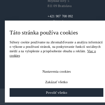
Mlynské nivy 5
811 09 Bratislava
+421 907 708 092
itas@itas.sk
Táto stránka používa cookies
facebook
youtube
LinkedIn
Súbory cookie používame na zhromažďovanie a analýzu informácií
o výkone a používaní stránok, na poskytovanie funkcií sociálnych
médií a na vylepšenie a prispôsobenie obsahu a reklám.
Viac o
cookies
© 2026. IT Asociácia Slovenska. Všetky práva vyhradené.
Ochrana osobných údajov
|
Nastavenia Cookies
Nastavenia cookies
Zakázať všetko
Povoliť všetko
Scroll to top