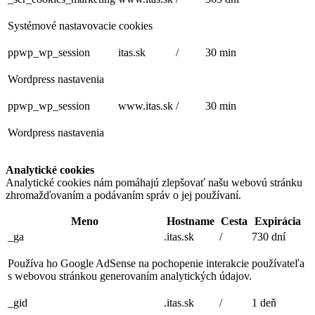
Systémové nastavovacie cookies
ppwp_wp_session
itas.sk
/
30 min
Wordpress nastavenia
ppwp_wp_session
www.itas.sk
/
30 min
Wordpress nastavenia
Analytické cookies
Analytické cookies nám pomáhajú zlepšovať našu webovú stránku
zhromažďovaním a podávaním správ o jej používaní.
Meno
Hostname
Cesta
Expirácia
_ga
.itas.sk
/
730 dní
Používa ho Google AdSense na pochopenie interakcie používateľa
s webovou stránkou generovaním analytických údajov.
_gid
.itas.sk
/
1 deň