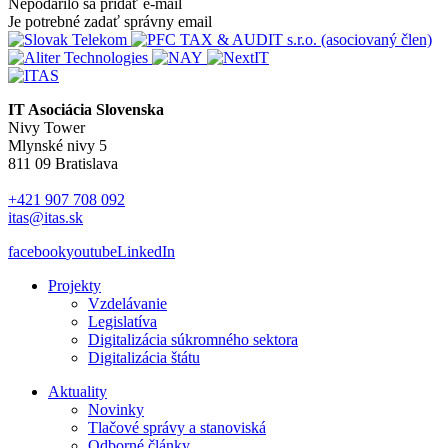
Nepodarilo sa pridať e-mail
Je potrebné zadať správny email
IT Asociácia Slovenska
Nivy Tower
Mlynské nivy 5
811 09 Bratislava
+421 907 708 092
itas@itas.sk
facebook
youtube
LinkedIn
Projekty
Vzdelávanie
Legislatíva
Digitalizácia súkromného sektora
Digitalizácia štátu
Aktuality
Novinky
Tlačové správy a stanoviská
Odborné články