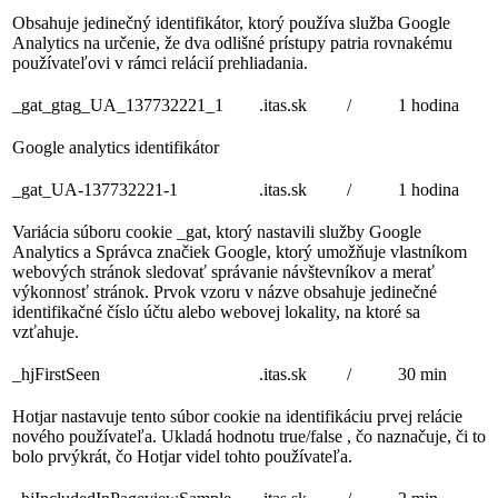
Obsahuje jedinečný identifikátor, ktorý používa služba Google
Analytics na určenie, že dva odlišné prístupy patria rovnakému
používateľovi v rámci relácií prehliadania.
_gat_gtag_UA_137732221_1
.itas.sk
/
1 hodina
Google analytics identifikátor
_gat_UA-137732221-1
.itas.sk
/
1 hodina
Variácia súboru cookie _gat, ktorý nastavili služby Google
Analytics a Správca značiek Google, ktorý umožňuje vlastníkom
webových stránok sledovať správanie návštevníkov a merať
výkonnosť stránok. Prvok vzoru v názve obsahuje jedinečné
identifikačné číslo účtu alebo webovej lokality, na ktoré sa
vzťahuje.
_hjFirstSeen
.itas.sk
/
30 min
Hotjar nastavuje tento súbor cookie na identifikáciu prvej relácie
nového používateľa. Ukladá hodnotu true/false , čo naznačuje, či to
bolo prvýkrát, čo Hotjar videl tohto používateľa.