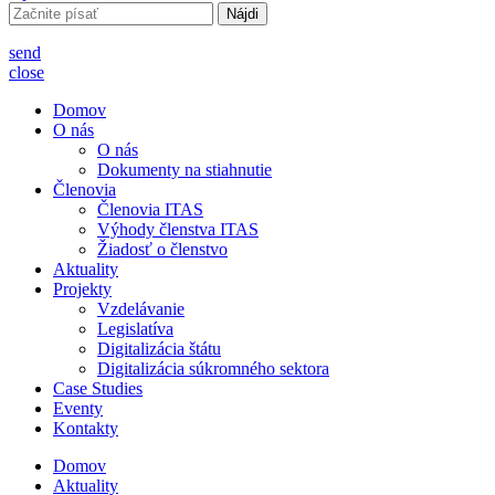
Hľadať:
send
close
Domov
O nás
O nás
Dokumenty na stiahnutie
Členovia
Členovia ITAS
Výhody členstva ITAS
Žiadosť o členstvo
Aktuality
Projekty
Vzdelávanie
Legislatíva
Digitalizácia štátu
Digitalizácia súkromného sektora
Case Studies
Eventy
Kontakty
Domov
Aktuality