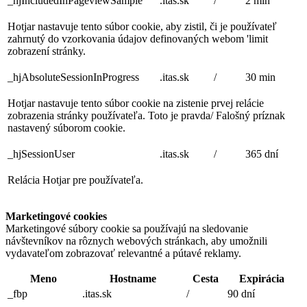
_hjIncludedInPageviewSample
.itas.sk
/
2 min
Hotjar nastavuje tento súbor cookie, aby zistil, či je používateľ
zahrnutý do vzorkovania údajov definovaných webom 'limit
zobrazení stránky.
_hjAbsoluteSessionInProgress
.itas.sk
/
30 min
Hotjar nastavuje tento súbor cookie na zistenie prvej relácie
zobrazenia stránky používateľa. Toto je pravda/ Falošný príznak
nastavený súborom cookie.
_hjSessionUser
.itas.sk
/
365 dní
Relácia Hotjar pre používateľa.
Marketingové cookies
Marketingové súbory cookie sa používajú na sledovanie
návštevníkov na rôznych webových stránkach, aby umožnili
vydavateľom zobrazovať relevantné a pútavé reklamy.
Meno
Hostname
Cesta
Expirácia
_fbp
.itas.sk
/
90 dní