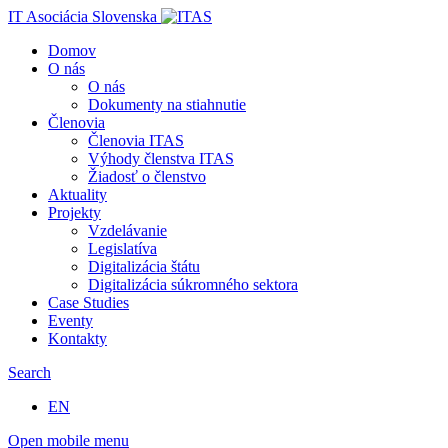
IT Asociácia Slovenska
Domov
O nás
O nás
Dokumenty na stiahnutie
Členovia
Členovia ITAS
Výhody členstva ITAS
Žiadosť o členstvo
Aktuality
Projekty
Vzdelávanie
Legislatíva
Digitalizácia štátu
Digitalizácia súkromného sektora
Case Studies
Eventy
Kontakty
Search
EN
Open mobile menu