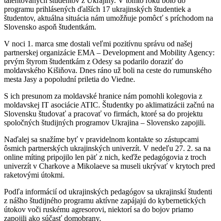
talentovaných študentov z Ukrajiny. V tomto roku bolo do
programu prihlásených ďalších 17 ukrajinských študentiek a
študentov, aktuálna situácia nám umožňuje pomôcť s príchodom na
Slovensko aspoň študentkám.
V noci 1. marca sme dostali veľmi pozitívnu správu od našej
partnerskej organizácie EMA – Development and Mobility Agency:
prvým štyrom študentkám z Odesy sa podarilo doraziť do
moldavského Kišiňova. Dnes ráno už boli na ceste do rumunského
mesta Jasy a popoludní priletia do Viedne.
S ich presunom za moldavské hranice nám pomohli kolegovia z
moldavskej IT asociácie ATIC. Študentky po aklimatizácii začnú na
Slovensku študovať a pracovať vo firmách, ktoré sa do projektu
spoločných študijných programov Ukrajina – Slovensko zapojili.
Naďalej sa snažíme byť v pravidelnom kontakte so zástupcami
ôsmich partnerských ukrajinských univerzít. V nedeľu 27. 2. sa na
online míting pripojilo len päť z nich, keďže pedagógovia z troch
univerzít v Charkove a Mikolaeve sa museli ukrývať v krytoch pred
raketovými útokmi.
Podľa informácií od ukrajinských pedagógov sa ukrajinskí študenti
z nášho študijného programu aktívne zapájajú do kybernetických
útokov voči ruskému agresorovi, niektorí sa do bojov priamo
zapojili ako súčasť domobrany.