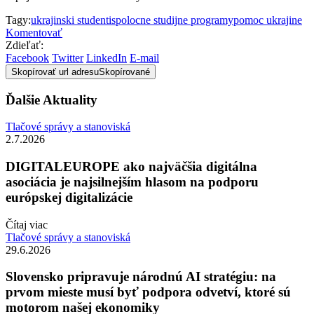
Tagy:
ukrajinski studenti
spolocne studijne programy
pomoc ukrajine
Komentovať
Zdieľať:
Facebook
Twitter
LinkedIn
E-mail
Skopírovať url adresu
Skopírované
Ďalšie Aktuality
Tlačové správy a stanoviská
2.7.2026
DIGITALEUROPE ako najväčšia digitálna
asociácia je najsilnejším hlasom na podporu
európskej digitalizácie
Čítaj viac
Tlačové správy a stanoviská
29.6.2026
Slovensko pripravuje národnú AI stratégiu: na
prvom mieste musí byť podpora odvetví, ktoré sú
motorom našej ekonomiky