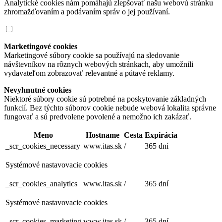
Analytické cookies nám pomáhajú zlepšovať našu webovú stránku
zhromažďovaním a podávaním správ o jej používaní.
Marketingové cookies
Marketingové súbory cookie sa používajú na sledovanie
návštevníkov na rôznych webových stránkach, aby umožnili
vydavateľom zobrazovať relevantné a pútavé reklamy.
Nevyhnutné cookies
Niektoré súbory cookie sú potrebné na poskytovanie základných
funkcií. Bez týchto súborov cookie nebude webová lokalita správne
fungovať a sú predvolene povolené a nemožno ich zakázať.
Meno
Hostname
Cesta
Expirácia
_scr_cookies_necessary
www.itas.sk
/
365 dní
Systémové nastavovacie cookies
_scr_cookies_analytics
www.itas.sk
/
365 dní
Systémové nastavovacie cookies
_scr_cookies_marketing
www.itas.sk
/
365 dní