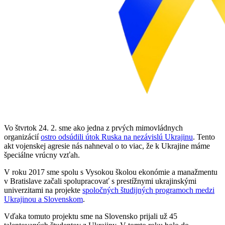
Vo štvrtok 24. 2. sme ako jedna z prvých mimovládnych
organizácií
ostro odsúdili útok Ruska na nezávislú Ukrajinu
. Tento
akt vojenskej agresie nás nahneval o to viac, že k Ukrajine máme
špeciálne vrúcny vzťah.
V roku 2017 sme spolu s Vysokou školou ekonómie a manažmentu
v Bratislave začali spolupracovať s prestížnymi ukrajinskými
univerzitami na projekte
spoločných študijných programoch medzi
Ukrajinou a Slovenskom
.
Vďaka tomuto projektu sme na Slovensko prijali už 45