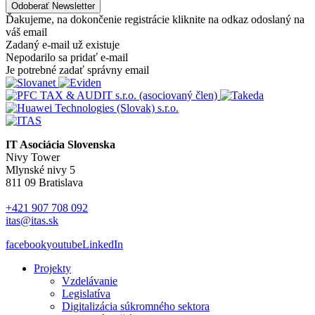
Ďakujeme, na dokončenie registrácie kliknite na odkaz odoslaný na
váš email
Zadaný e-mail už existuje
Nepodarilo sa pridať e-mail
Je potrebné zadať správny email
IT Asociácia Slovenska
Nivy Tower
Mlynské nivy 5
811 09 Bratislava
+421 907 708 092
itas@itas.sk
facebook
youtube
LinkedIn
Projekty
Vzdelávanie
Legislatíva
Digitalizácia súkromného sektora