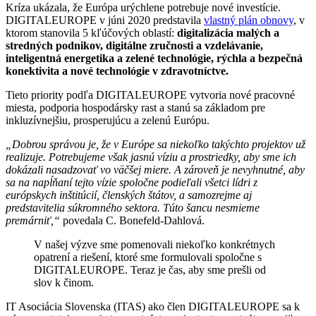
Kríza ukázala, že Európa urýchlene potrebuje nové investície.
DIGITALEUROPE v júni 2020 predstavila
vlastný plán obnovy
, v
ktorom stanovila 5 kľúčových oblastí:
digitalizácia malých a
stredných podnikov, digitálne zručnosti a vzdelávanie,
inteligentná energetika a zelené technológie, rýchla a bezpečná
konektivita a nové technológie v zdravotníctve.
Tieto priority podľa DIGITALEUROPE vytvoria nové pracovné
miesta, podporia hospodársky rast a stanú sa základom pre
inkluzívnejšiu, prosperujúcu a zelenú Európu.
„Dobrou správou je, že v Európe sa niekoľko takýchto projektov už
realizuje. Potrebujeme však jasnú víziu a prostriedky, aby sme ich
dokázali nasadzovať vo väčšej miere. A zároveň je nevyhnutné, aby
sa na napĺňaní tejto vízie spoločne podieľali všetci lídri z
európskych inštitúcií, členských štátov, a samozrejme aj
predstavitelia súkromného sektora. Túto šancu nesmieme
premárniť,“
povedala C. Bonefeld-Dahlová.
V našej výzve sme pomenovali niekoľko konkrétnych
opatrení a riešení, ktoré sme formulovali spoločne s
DIGITALEUROPE. Teraz je čas, aby sme prešli od
slov k činom.
IT Asociácia Slovenska (ITAS) ako člen DIGITALEUROPE sa k