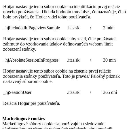
Hotjar nastavuje tento súbor cookie na identifikáciu prvej relácie
nového používateľa. Ukladá hodnotu true/false , čo naznačuje, či to
bolo prvýkrát, čo Hotjar videl tohto používateľa.
_hjIncludedInPageviewSample
.itas.sk
/
2 min
Hotjar nastavuje tento súbor cookie, aby zistil, či je používateľ
zahrnutý do vzorkovania údajov definovaných webom 'limit
zobrazení stránky.
_hjAbsoluteSessionInProgress
.itas.sk
/
30 min
Hotjar nastavuje tento súbor cookie na zistenie prvej relácie
zobrazenia stránky používateľa. Toto je pravda/ Falošný príznak
nastavený súborom cookie.
_hjSessionUser
.itas.sk
/
365 dní
Relácia Hotjar pre používateľa.
Marketingové cookies
Marketingové súbory cookie sa používajú na sledovanie
návštevníkov na rôznych webových stránkach, aby umožnili