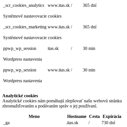
_scr_cookies_analytics
www.itas.sk
/
365 dní
Systémové nastavovacie cookies
_scr_cookies_marketing
www.itas.sk
/
365 dní
Systémové nastavovacie cookies
ppwp_wp_session
itas.sk
/
30 min
Wordpress nastavenia
ppwp_wp_session
www.itas.sk
/
30 min
Wordpress nastavenia
Analytické cookies
Analytické cookies nám pomáhajú zlepšovať našu webovú stránku
zhromažďovaním a podávaním správ o jej používaní.
Meno
Hostname
Cesta
Expirácia
_ga
.itas.sk
/
730 dní