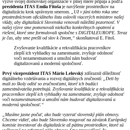
výzve svojej domovskej organizácie v plnej miere pripája a podľa
prezidenta ITAS Emila Fitoša
je navýšenie prostriedkov na
digitalizáciu krok správnym smerom.
„Už v júni tohto roka sme
prostredníctvom oficiálneho listu oslovili viacerých ministrov našej
vlády, aby digitalizácii Slovenska venovali náležitú pozornosť. V
našej výzve sme pomenovali niekoľko konkrétnych opatrení a
riešení, ktoré sme formulovali spoločne s DIGITALEUROPE. Teraz
je čas, aby sme prešli od slov k činom,“
skonštatoval E. Fitoš.
Zvyšovanie kvalifikácie a rekvalifikácia pracovníkov
zlepší ich vyhliadky na zamestnanie, zvyšuje odolnosť
voči nezamestnanosti a umožní nám budovať
digitalizovanú a modernú spoločnosť.
Prvý viceprezident ITAS Mário Lelovský
zdôraznil dôležitosť
digitálneho vzdelávania a rozvoj digitálnych zručností:
„Deti by
mali zo školy odísť so zručnosťami, ktoré ich budúci
zamestnávatelia potrebujú. Zvyšovanie kvalifikácie a rekvalifikácia
pracovníkov zlepší ich vyhliadky na zamestnanie, zvyšuje odolnosť
voči nezamestnanosti a umožní nám budovať digitalizovanú a
modernú spoločnosť.“
„Musíme jasne počuť, ako bude vyzerať slovenský plán obnovy.
Chceme vidieť, ako bude Slovensko reagovať na záväzok Európskej
komisie investovať do digitalizácie až pätinu prostriedkov, ktoré sú