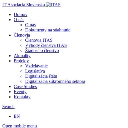
IT Asociácia Slovenska
Domov
O nás
O nás
Dokumenty na stiahnutie
Členovia
Členovia ITAS
Výhody členstva ITAS
Žiadosť o členstvo
Aktuality
Projekty
Vzdelávanie
Legislatíva
Digitalizácia štátu
Digitalizácia súkromného sektora
Case Studies
Eventy
Kontakty
Search
EN
Open mobile menu