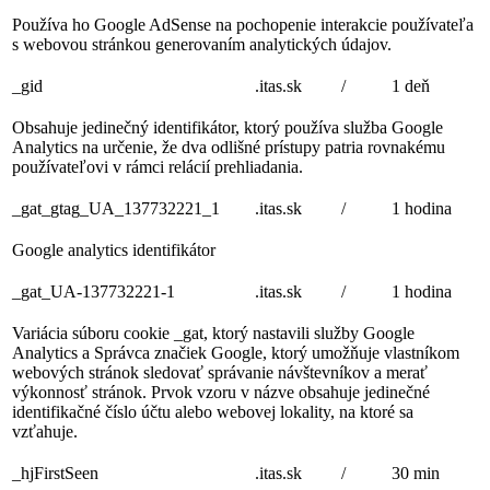
Používa ho Google AdSense na pochopenie interakcie používateľa
s webovou stránkou generovaním analytických údajov.
_gid
.itas.sk
/
1 deň
Obsahuje jedinečný identifikátor, ktorý používa služba Google
Analytics na určenie, že dva odlišné prístupy patria rovnakému
používateľovi v rámci relácií prehliadania.
_gat_gtag_UA_137732221_1
.itas.sk
/
1 hodina
Google analytics identifikátor
_gat_UA-137732221-1
.itas.sk
/
1 hodina
Variácia súboru cookie _gat, ktorý nastavili služby Google
Analytics a Správca značiek Google, ktorý umožňuje vlastníkom
webových stránok sledovať správanie návštevníkov a merať
výkonnosť stránok. Prvok vzoru v názve obsahuje jedinečné
identifikačné číslo účtu alebo webovej lokality, na ktoré sa
vzťahuje.
_hjFirstSeen
.itas.sk
/
30 min