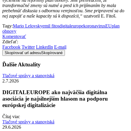
vyčlenené na reformný plán obnovy. Sme presvedčení, že
transformačné zmeny sú nutné a pred ich prijímaním by mala
prebehnúť diskusia s odbornou verejnosťou. Sme pripravení sa do
nej zapojiť a naše kapacity sú k dispozícii,“
uzatvoril E. Fitoš.
Tagy:
Mario Lelovsky
emil fitos
digitaleurope
koronavirus
EU
plan
obnovy
Komentovať
Zdieľať:
Facebook
Twitter
LinkedIn
E-mail
Skopírovať url adresu
Skopírované
Ďalšie Aktuality
Tlačové správy a stanoviská
2.7.2026
DIGITALEUROPE ako najväčšia digitálna
asociácia je najsilnejším hlasom na podporu
európskej digitalizácie
Čítaj viac
Tlačové správy a stanoviská
29.6.2026