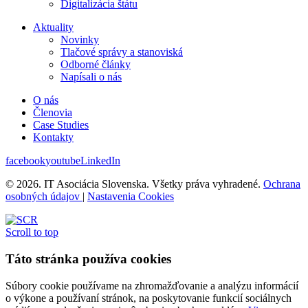
Digitalizácia štátu
Aktuality
Novinky
Tlačové správy a stanoviská
Odborné články
Napísali o nás
O nás
Členovia
Case Studies
Kontakty
facebook
youtube
LinkedIn
© 2026. IT Asociácia Slovenska. Všetky práva vyhradené.
Ochrana
osobných údajov
|
Nastavenia Cookies
Scroll to top
Táto stránka používa cookies
Súbory cookie používame na zhromažďovanie a analýzu informácií
o výkone a používaní stránok, na poskytovanie funkcií sociálnych