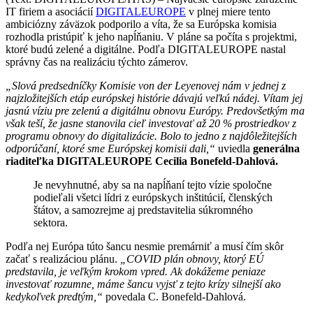
IT firiem a asociácií
DIGITALEUROPE
v plnej miere tento
ambiciózny záväzok podporilo a víta, že sa Európska komisia
rozhodla pristúpiť k jeho napĺňaniu. V pláne sa počíta s projektmi,
ktoré budú zelené a digitálne. Podľa DIGITALEUROPE nastal
správny čas na realizáciu týchto zámerov.
„Slová predsedníčky Komisie von der Leyenovej nám v jednej z
najzložitejších etáp európskej histórie dávajú veľkú nádej. Vítam jej
jasnú víziu pre zelenú a digitálnu obnovu Európy. Predovšetkým ma
však teší, že jasne stanovila cieľ investovať až 20 % prostriedkov z
programu obnovy do digitalizácie. Bolo to jedno z najdôležitejších
odporúčaní, ktoré sme Európskej komisii dali,“
uviedla
generálna
riaditeľka DIGITALEUROPE Cecilia Bonefeld-Dahlová.
Je nevyhnutné, aby sa na napĺňaní tejto vízie spoločne
podieľali všetci lídri z európskych inštitúcií, členských
štátov, a samozrejme aj predstavitelia súkromného
sektora.
Podľa nej Európa túto šancu nesmie premárniť a musí čím skôr
začať s realizáciou plánu.
„COVID plán obnovy, ktorý EÚ
predstavila, je veľkým krokom vpred. Ak dokážeme peniaze
investovať rozumne, máme šancu vyjsť z tejto krízy silnejší ako
kedykoľvek predtým,“
povedala C. Bonefeld-Dahlová.