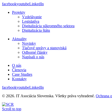
facebook
youtube
LinkedIn
Projekty
Vzdelávanie
Legislatíva
Digitalizácia súkromného sektora
Digitalizácia štátu
Aktuality
Novinky
Tlačové správy a stanoviská
Odborné články
Napísali o nás
O nás
Členovia
Case Studies
Kontakty
facebook
youtube
LinkedIn
© 2026. IT Asociácia Slovenska. Všetky práva vyhradené.
Ochrana 
Scroll to top