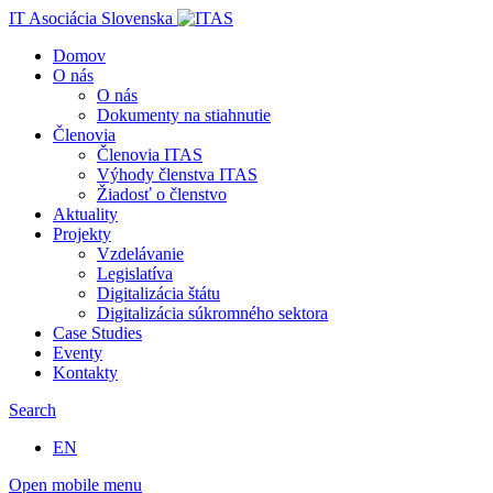
IT Asociácia Slovenska
Domov
O nás
O nás
Dokumenty na stiahnutie
Členovia
Členovia ITAS
Výhody členstva ITAS
Žiadosť o členstvo
Aktuality
Projekty
Vzdelávanie
Legislatíva
Digitalizácia štátu
Digitalizácia súkromného sektora
Case Studies
Eventy
Kontakty
Search
EN
Open mobile menu