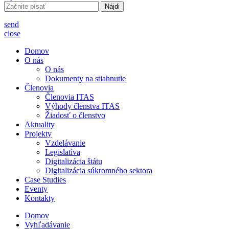
Hľadať:
send
close
Domov
O nás
O nás
Dokumenty na stiahnutie
Členovia
Členovia ITAS
Výhody členstva ITAS
Žiadosť o členstvo
Aktuality
Projekty
Vzdelávanie
Legislatíva
Digitalizácia štátu
Digitalizácia súkromného sektora
Case Studies
Eventy
Kontakty
Domov
Vyhľadávanie