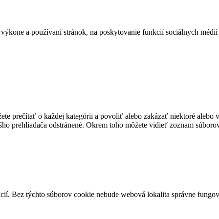
ýkone a používaní stránok, na poskytovanie funkcií sociálnych médií 
te prečítať o každej kategórii a povoliť alebo zakázať niektoré alebo 
ášho prehliadača odstránené. Okrem toho môžete vidieť zoznam súborov
cií. Bez týchto súborov cookie nebude webová lokalita správne fungo