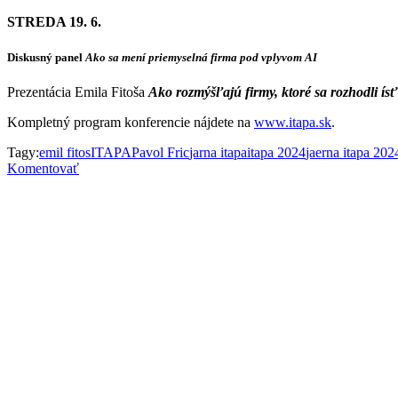
STREDA 19. 6.
Diskusný panel
Ako sa mení priemyselná firma pod vplyvom AI
Prezentácia Emila Fitoša
Ako rozmýšľajú firmy, ktoré sa rozhodli ísť
Kompletný program konferencie nájdete na
www.itapa.sk
.
Tagy:
emil fitos
ITAPA
Pavol Fric
jarna itapa
itapa 2024
jaerna itapa 202
Komentovať