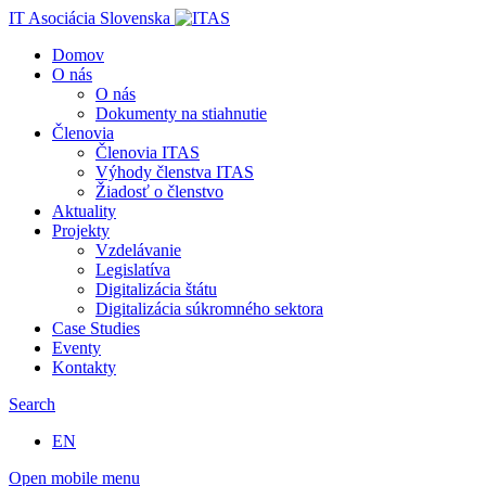
IT Asociácia Slovenska
Domov
O nás
O nás
Dokumenty na stiahnutie
Členovia
Členovia ITAS
Výhody členstva ITAS
Žiadosť o členstvo
Aktuality
Projekty
Vzdelávanie
Legislatíva
Digitalizácia štátu
Digitalizácia súkromného sektora
Case Studies
Eventy
Kontakty
Search
EN
Open mobile menu