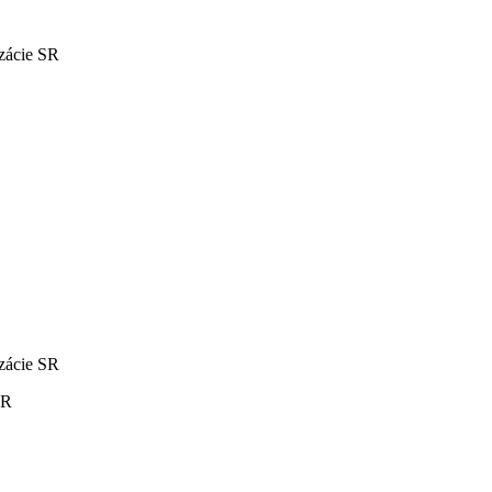
izácie SR
izácie SR
SR