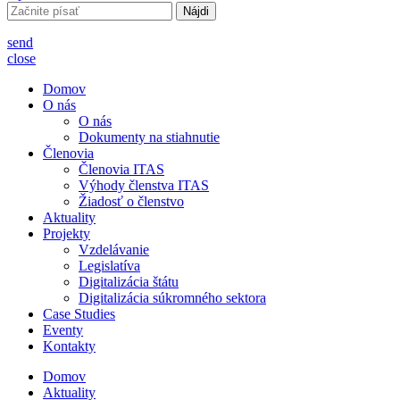
Hľadať:
send
close
Domov
O nás
O nás
Dokumenty na stiahnutie
Členovia
Členovia ITAS
Výhody členstva ITAS
Žiadosť o členstvo
Aktuality
Projekty
Vzdelávanie
Legislatíva
Digitalizácia štátu
Digitalizácia súkromného sektora
Case Studies
Eventy
Kontakty
Domov
Aktuality