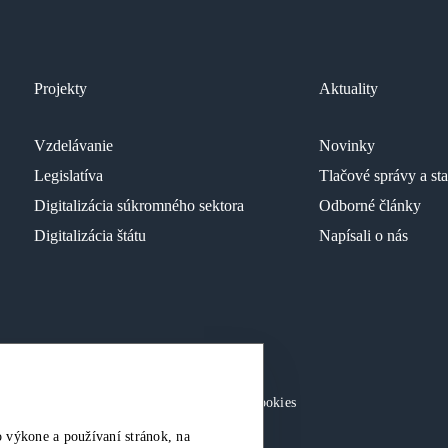
Projekty
Aktuality
Vzdelávanie
Novinky
Legislatíva
Tlačové správy a st
Digitalizácia súkromného sektora
Odborné články
Digitalizácia štátu
Napísali o nás
né.
Ochrana osobných údajov
|
Nastavenia Cookies
 výkone a používaní stránok, na