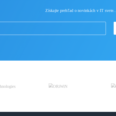
Získajte prehľad o novinkách v IT svete. 