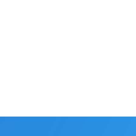
TLAČOVÉ SPRÁVY A STANOVISKÁ
2.7.2026
DIGITALEUROPE ako najväčšia
digitálna asociácia je najsilnejším h
na podporu európskej digitalizácie