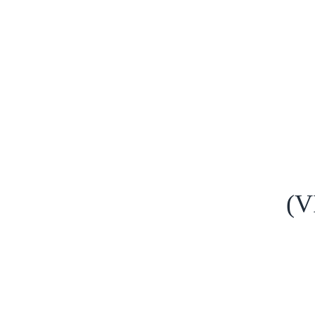
Domov
Aktuality
Novinky
(VIDEO) Konferenci
(V