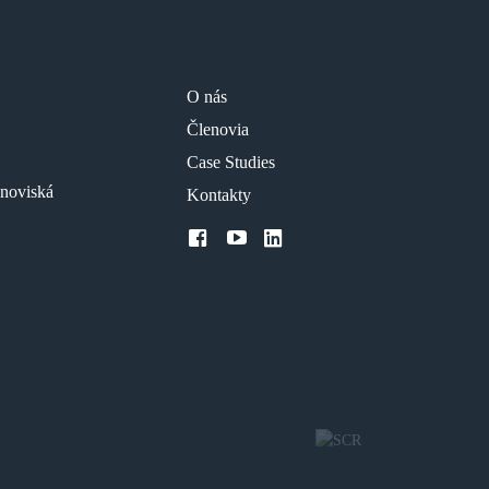
O nás
Členovia
Case Studies
anoviská
Kontakty
facebook
youtube
LinkedIn