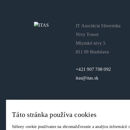
IT Asociácia Slovenska
Nivy Tower
Mlynské nivy 5
811 09 Bratislava
+421 907 708 092
itas@itas.sk
Táto stránka používa cookies
© 2026. IT Asociácia Slovenska. Všetky práva vyhrade
Súbory cookie používame na zhromažďovanie a analýzu informácií o