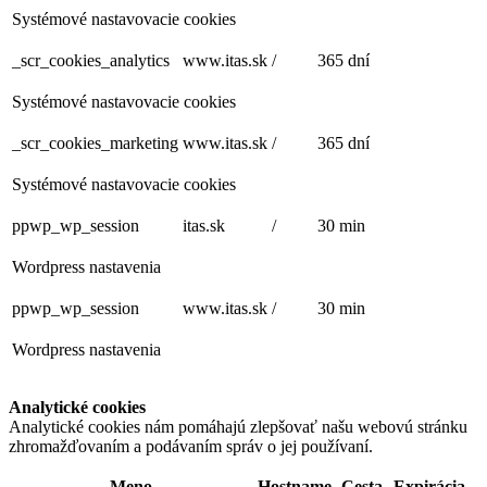
Systémové nastavovacie cookies
_scr_cookies_analytics
www.itas.sk
/
365 dní
Systémové nastavovacie cookies
_scr_cookies_marketing
www.itas.sk
/
365 dní
Systémové nastavovacie cookies
ppwp_wp_session
itas.sk
/
30 min
Wordpress nastavenia
ppwp_wp_session
www.itas.sk
/
30 min
Wordpress nastavenia
Analytické cookies
Analytické cookies nám pomáhajú zlepšovať našu webovú stránku
zhromažďovaním a podávaním správ o jej používaní.
Meno
Hostname
Cesta
Expirácia