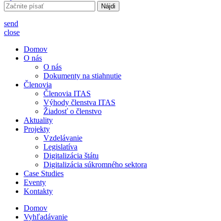
Hľadať:
send
close
Domov
O nás
O nás
Dokumenty na stiahnutie
Členovia
Členovia ITAS
Výhody členstva ITAS
Žiadosť o členstvo
Aktuality
Projekty
Vzdelávanie
Legislatíva
Digitalizácia štátu
Digitalizácia súkromného sektora
Case Studies
Eventy
Kontakty
Domov
Vyhľadávanie