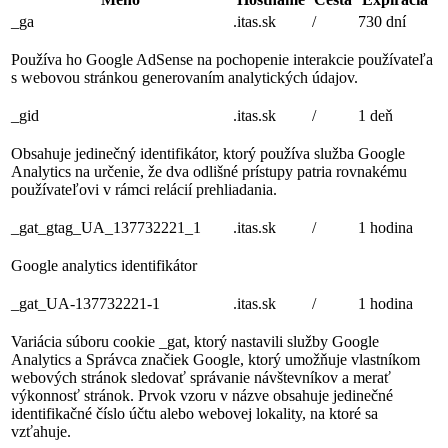
_ga
.itas.sk
/
730 dní
Používa ho Google AdSense na pochopenie interakcie používateľa
s webovou stránkou generovaním analytických údajov.
_gid
.itas.sk
/
1 deň
Obsahuje jedinečný identifikátor, ktorý používa služba Google
Analytics na určenie, že dva odlišné prístupy patria rovnakému
používateľovi v rámci relácií prehliadania.
_gat_gtag_UA_137732221_1
.itas.sk
/
1 hodina
Google analytics identifikátor
_gat_UA-137732221-1
.itas.sk
/
1 hodina
Variácia súboru cookie _gat, ktorý nastavili služby Google
Analytics a Správca značiek Google, ktorý umožňuje vlastníkom
webových stránok sledovať správanie návštevníkov a merať
výkonnosť stránok. Prvok vzoru v názve obsahuje jedinečné
identifikačné číslo účtu alebo webovej lokality, na ktoré sa
vzťahuje.