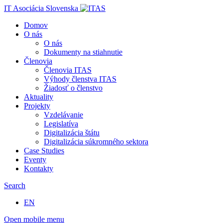
IT Asociácia Slovenska
Domov
O nás
O nás
Dokumenty na stiahnutie
Členovia
Členovia ITAS
Výhody členstva ITAS
Žiadosť o členstvo
Aktuality
Projekty
Vzdelávanie
Legislatíva
Digitalizácia štátu
Digitalizácia súkromného sektora
Case Studies
Eventy
Kontakty
Search
EN
Open mobile menu