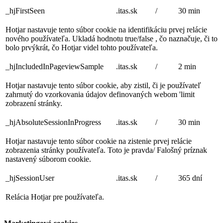
_hjFirstSeen
.itas.sk
/
30 min
Hotjar nastavuje tento súbor cookie na identifikáciu prvej relácie
nového používateľa. Ukladá hodnotu true/false , čo naznačuje, či to
bolo prvýkrát, čo Hotjar videl tohto používateľa.
_hjIncludedInPageviewSample
.itas.sk
/
2 min
Hotjar nastavuje tento súbor cookie, aby zistil, či je používateľ
zahrnutý do vzorkovania údajov definovaných webom 'limit
zobrazení stránky.
_hjAbsoluteSessionInProgress
.itas.sk
/
30 min
Hotjar nastavuje tento súbor cookie na zistenie prvej relácie
zobrazenia stránky používateľa. Toto je pravda/ Falošný príznak
nastavený súborom cookie.
_hjSessionUser
.itas.sk
/
365 dní
Relácia Hotjar pre používateľa.