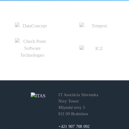
IT Asociácia Slovenska
Nivy Tower
Mlynské nivy 5
811 09 Bratislava
+421 907 708 092