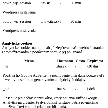
ppwp_wp_session
itas.sk
/
30 min
Wordpress nastavenia
ppwp_wp_session
www.itas.sk
/
30 min
Wordpress nastavenia
Analytické cookies
Analytické cookies nám pomáhajú zlepšovať našu webovú stránku
zhromažďovaním a podávaním správ o jej používaní.
Meno
Hostname
Cesta
Expirácia
_ga
.itas.sk
/
730 dní
Používa ho Google AdSense na pochopenie interakcie používateľa
s webovou stránkou generovaním analytických údajov.
_gid
.itas.sk
/
1 deň
Obsahuje jedinečný identifikátor, ktorý používa služba Google
Analytics na určenie, že dva odlišné prístupy patria rovnakému
používateľovi v rámci relácií prehliadania.