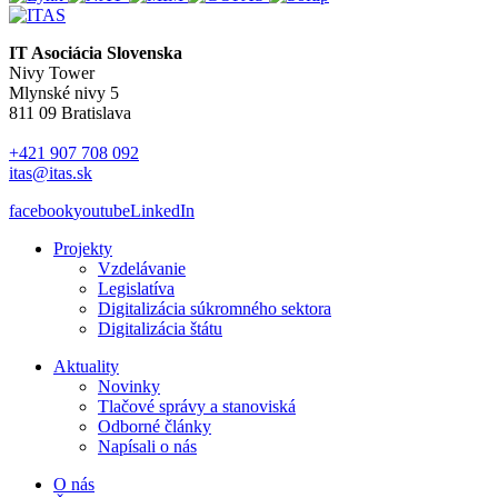
IT Asociácia Slovenska
Nivy Tower
Mlynské nivy 5
811 09 Bratislava
+421 907 708 092
itas@itas.sk
facebook
youtube
LinkedIn
Projekty
Vzdelávanie
Legislatíva
Digitalizácia súkromného sektora
Digitalizácia štátu
Aktuality
Novinky
Tlačové správy a stanoviská
Odborné články
Napísali o nás
O nás