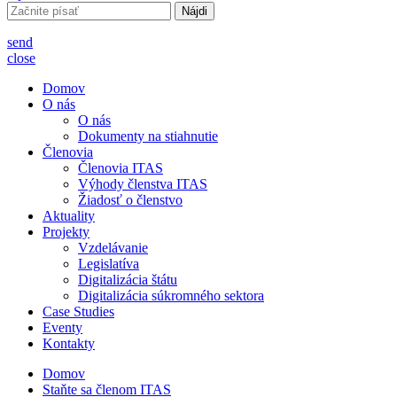
Hľadať:
send
close
Domov
O nás
O nás
Dokumenty na stiahnutie
Členovia
Členovia ITAS
Výhody členstva ITAS
Žiadosť o členstvo
Aktuality
Projekty
Vzdelávanie
Legislatíva
Digitalizácia štátu
Digitalizácia súkromného sektora
Case Studies
Eventy
Kontakty
Domov
Staňte sa členom ITAS