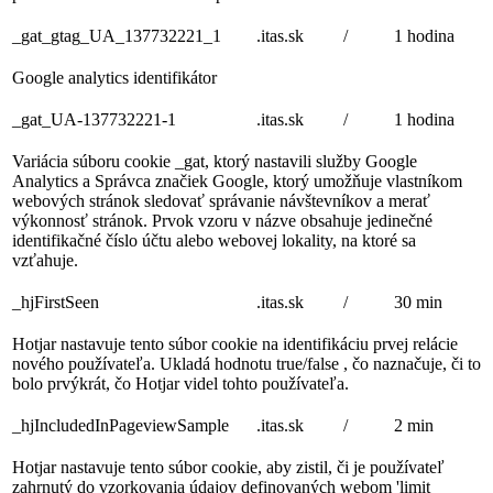
_gat_gtag_UA_137732221_1
.itas.sk
/
1 hodina
Google analytics identifikátor
_gat_UA-137732221-1
.itas.sk
/
1 hodina
Variácia súboru cookie _gat, ktorý nastavili služby Google
Analytics a Správca značiek Google, ktorý umožňuje vlastníkom
webových stránok sledovať správanie návštevníkov a merať
výkonnosť stránok. Prvok vzoru v názve obsahuje jedinečné
identifikačné číslo účtu alebo webovej lokality, na ktoré sa
vzťahuje.
_hjFirstSeen
.itas.sk
/
30 min
Hotjar nastavuje tento súbor cookie na identifikáciu prvej relácie
nového používateľa. Ukladá hodnotu true/false , čo naznačuje, či to
bolo prvýkrát, čo Hotjar videl tohto používateľa.
_hjIncludedInPageviewSample
.itas.sk
/
2 min
Hotjar nastavuje tento súbor cookie, aby zistil, či je používateľ
zahrnutý do vzorkovania údajov definovaných webom 'limit