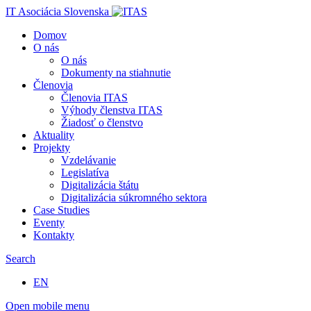
IT Asociácia Slovenska
Domov
O nás
O nás
Dokumenty na stiahnutie
Členovia
Členovia ITAS
Výhody členstva ITAS
Žiadosť o členstvo
Aktuality
Projekty
Vzdelávanie
Legislatíva
Digitalizácia štátu
Digitalizácia súkromného sektora
Case Studies
Eventy
Kontakty
Search
EN
Open mobile menu