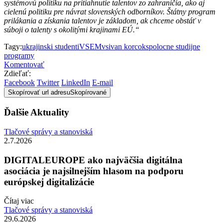
systémovú politiku na pritiahnutie talentov zo zahraničia, ako aj
cielenú politiku pre návrat slovenských odborníkov. Štátny program
prilákania a získania talentov je základom, ak chceme obstáť v
súboji o talenty s okolitými krajinami EÚ.“
Tagy:
ukrajinski studenti
VSEMvs
ivan korcok
spolocne studijne
programy
Komentovať
Zdieľať:
Facebook
Twitter
LinkedIn
E-mail
Skopírovať url adresu
Skopírované
Ďalšie Aktuality
Tlačové správy a stanoviská
2.7.2026
DIGITALEUROPE ako najväčšia digitálna
asociácia je najsilnejším hlasom na podporu
európskej digitalizácie
Čítaj viac
Tlačové správy a stanoviská
29.6.2026