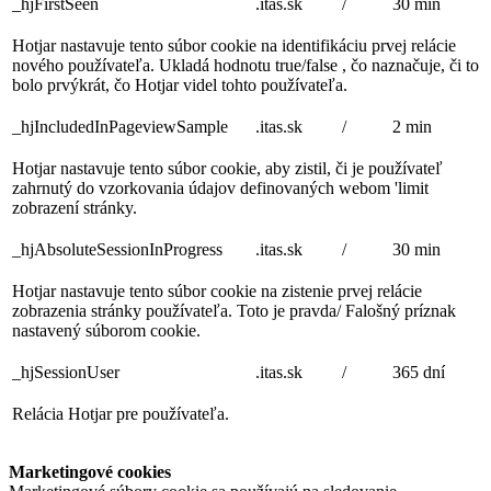
_hjFirstSeen
.itas.sk
/
30 min
Hotjar nastavuje tento súbor cookie na identifikáciu prvej relácie
nového používateľa. Ukladá hodnotu true/false , čo naznačuje, či to
bolo prvýkrát, čo Hotjar videl tohto používateľa.
_hjIncludedInPageviewSample
.itas.sk
/
2 min
Hotjar nastavuje tento súbor cookie, aby zistil, či je používateľ
zahrnutý do vzorkovania údajov definovaných webom 'limit
zobrazení stránky.
_hjAbsoluteSessionInProgress
.itas.sk
/
30 min
Hotjar nastavuje tento súbor cookie na zistenie prvej relácie
zobrazenia stránky používateľa. Toto je pravda/ Falošný príznak
nastavený súborom cookie.
_hjSessionUser
.itas.sk
/
365 dní
Relácia Hotjar pre používateľa.
Marketingové cookies