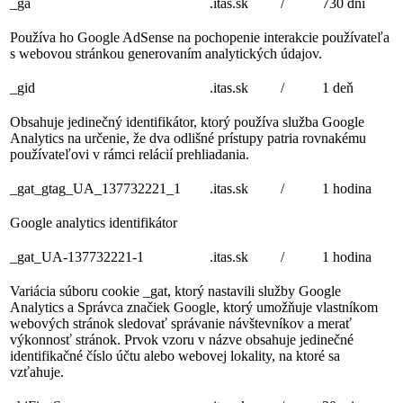
_ga
.itas.sk
/
730 dní
Používa ho Google AdSense na pochopenie interakcie používateľa
s webovou stránkou generovaním analytických údajov.
_gid
.itas.sk
/
1 deň
Obsahuje jedinečný identifikátor, ktorý používa služba Google
Analytics na určenie, že dva odlišné prístupy patria rovnakému
používateľovi v rámci relácií prehliadania.
_gat_gtag_UA_137732221_1
.itas.sk
/
1 hodina
Google analytics identifikátor
_gat_UA-137732221-1
.itas.sk
/
1 hodina
Variácia súboru cookie _gat, ktorý nastavili služby Google
Analytics a Správca značiek Google, ktorý umožňuje vlastníkom
webových stránok sledovať správanie návštevníkov a merať
výkonnosť stránok. Prvok vzoru v názve obsahuje jedinečné
identifikačné číslo účtu alebo webovej lokality, na ktoré sa
vzťahuje.