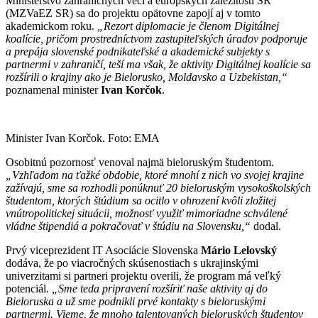
Ministerstvo zahraničných vecí a európskych záležitostí SR
(MZVaEZ SR) sa do projektu opätovne zapojí aj v tomto
akademickom roku.
„Rezort diplomacie je členom Digitálnej
koalície, pričom prostredníctvom zastupiteľských úradov podporuje
a prepája slovenské podnikateľské a akademické subjekty s
partnermi v zahraničí, teší ma však, že aktivity Digitálnej koalície sa
rozšírili o krajiny ako je Bielorusko, Moldavsko a Uzbekistan,“
poznamenal minister
Ivan Korčok
.
Minister Ivan Korčok. Foto: EMA
Osobitnú pozornosť venoval najmä bieloruským študentom.
„Vzhľadom na ťažké obdobie, ktoré mnohí z nich vo svojej krajine
zažívajú, sme sa rozhodli ponúknuť 20 bieloruským vysokoškolských
študentom, ktorých štúdium sa ocitlo v ohrození kvôli zložitej
vnútropolitickej situácii, možnosť využiť mimoriadne schválené
vládne štipendiá a pokračovať v štúdiu na Slovensku,“
dodal.
Prvý viceprezident IT Asociácie Slovenska
Mário Lelovský
dodáva, že po viacročných skúsenostiach s ukrajinskými
univerzitami si partneri projektu overili, že program má veľký
potenciál.
„Sme teda pripravení rozšíriť naše aktivity aj do
Bieloruska a už sme podnikli prvé kontakty s bieloruskými
partnermi. Vieme, že mnoho talentovaných bieloruských študentov