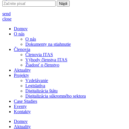
Hľadať:
send
close
Domov
O nás
O nás
Dokumenty na stiahnutie
Členovia
Členovia ITAS
Výhody členstva ITAS
Žiadosť o členstvo
Aktuality
Projekty
Vzdelávanie
Legislatíva
Digitalizácia štátu
Digitalizácia súkromného sektora
Case Studies
Eventy
Kontakty
Domov
Aktuality