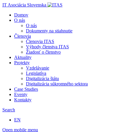
IT Asociácia Slovenska
Domov
O nás
O nás
Dokumenty na stiahnutie
Členovia
Členovia ITAS
Výhody členstva ITAS
Žiadosť o členstvo
Aktuality
Projekty
Vzdelávanie
Legislatíva
Digitalizácia štátu
Digitalizácia súkromného sektora
Case Studies
Eventy
Kontakty
Search
EN
Open mobile menu