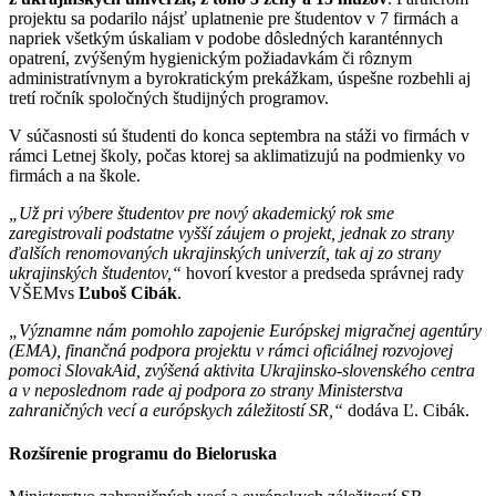
projektu sa podarilo nájsť uplatnenie pre študentov v 7 firmách a
napriek všetkým úskaliam v podobe dôsledných karanténnych
opatrení, zvýšeným hygienickým požiadavkám či rôznym
administratívnym a byrokratickým prekážkam, úspešne rozbehli aj
tretí ročník spoločných študijných programov.
V súčasnosti sú študenti do konca septembra na stáži vo firmách v
rámci Letnej školy, počas ktorej sa aklimatizujú na podmienky vo
firmách a na škole.
„Už pri výbere študentov pre nový akademický rok sme
zaregistrovali podstatne vyšší záujem o projekt, jednak zo strany
ďalších renomovaných ukrajinských univerzít, tak aj zo strany
ukrajinských študentov,“
hovorí kvestor a predseda správnej rady
VŠEMvs
Ľuboš Cibák
.
„Významne nám pomohlo zapojenie Európskej migračnej agentúry
(EMA), finančná podpora projektu v rámci oficiálnej rozvojovej
pomoci SlovakAid, zvýšená aktivita Ukrajinsko-slovenského centra
a v neposlednom rade aj podpora zo strany Ministerstva
zahraničných vecí a európskych záležitostí SR,“
dodáva Ľ. Cibák.
Rozšírenie programu do Bieloruska