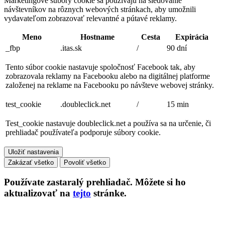
Marketingové súbory cookie sa používajú na sledovanie
návštevníkov na rôznych webových stránkach, aby umožnili
vydavateľom zobrazovať relevantné a pútavé reklamy.
Meno
Hostname
Cesta
Expirácia
_fbp
.itas.sk
/
90 dní
Tento súbor cookie nastavuje spoločnosť Facebook tak, aby
zobrazovala reklamy na Facebooku alebo na digitálnej platforme
založenej na reklame na Facebooku po návšteve webovej stránky.
test_cookie
.doubleclick.net
/
15 min
Test_cookie nastavuje doubleclick.net a používa sa na určenie, či
prehliadač používateľa podporuje súbory cookie.
Uložiť nastavenia
Zakázať všetko
Povoliť všetko
Používate
zastaralý
prehliadač. Môžete si ho
aktualizovať na
tejto
stránke.