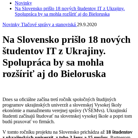
Novinky
Na Slovensko prišlo 18 nových študentov IT z Ukrajiny.
Spolupráca by sa mohla rozšíriť aj do Bieloruska
Novinky
Tlačové správy a stanoviská
29.9.2020
Na Slovensko prišlo 18 nových
študentov IT z Ukrajiny.
Spolupráca by sa mohla
rozšíriť aj do Bieloruska
Dnes sa oficiálne začína tretí ročník spoločných študijných
programov ukrajinských univerzít a slovenskej Vysokej školy
ekonómie a manažmentu verejnej správy (VŠEMvs). Ukrajinskí
študenti začínajú študovať na slovenskej vysokej škole a popri tom
budú praxovať vo firmách.
V tomto ročníku projektu na Slovensko prichádza až
18 študentov
z ukrajinských univerzít, z toho 3 ženy a 15 mužov
. Partnerom