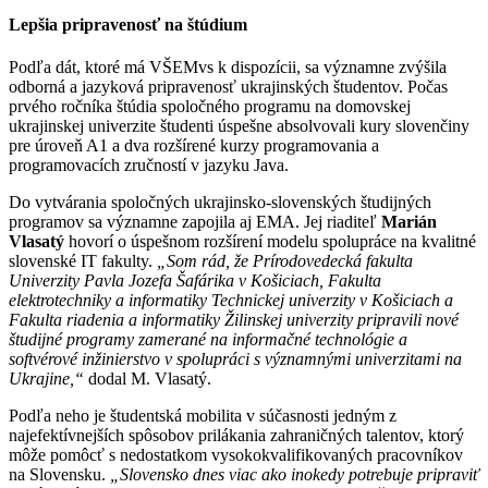
Lepšia pripravenosť na štúdium
Podľa dát, ktoré má VŠEMvs k dispozícii, sa významne zvýšila
odborná a jazyková pripravenosť ukrajinských študentov. Počas
prvého ročníka štúdia spoločného programu na domovskej
ukrajinskej univerzite študenti úspešne absolvovali kury slovenčiny
pre úroveň A1 a dva rozšírené kurzy programovania a
programovacích zručností v jazyku Java.
Do vytvárania spoločných ukrajinsko-slovenských študijných
programov sa významne zapojila aj EMA. Jej riaditeľ
Marián
Vlasatý
hovorí o úspešnom rozšírení modelu spolupráce na kvalitné
slovenské IT fakulty.
„Som rád, že Prírodovedecká fakulta
Univerzity Pavla Jozefa Šafárika v Košiciach, Fakulta
elektrotechniky a informatiky Technickej univerzity v Košiciach a
Fakulta riadenia a informatiky Žilinskej univerzity pripravili nové
študijné programy zamerané na informačné technológie a
softvérové inžinierstvo v spolupráci s významnými univerzitami na
Ukrajine,“
dodal M. Vlasatý.
Podľa neho je študentská mobilita v súčasnosti jedným z
najefektívnejších spôsobov prilákania zahraničných talentov, ktorý
môže pomôcť s nedostatkom vysokokvalifikovaných pracovníkov
na Slovensku.
„Slovensko dnes viac ako inokedy potrebuje pripraviť