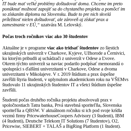
IT bude mať veľké problémy doštudovať doma. Chceme im preto
ponúknuť možnosť zapojiť sa do chystaného projektu a pomôcť im
so získaním diplomu na Slovensku. Bude to pre nich skvelá
príležitosť nielen doštudovať, ale zároveň aj získať prax a
zamestnanie v EÚ,“
uzatvára M. Lelovský.
Počas troch ročníkov viac ako 30 študentov
Aktuálne je v programe
viac ako tridsať študentov
zo šiestich
ukrajinských univerzít v Charkove, Kyjeve, Užhorode a Černivici,
ku ktorým pribudli aj uchádzači z univerzít v Odese a Ľvove.
Okrem týchto univerzít sa naviac podarilo podpísať memorandá o
spolupráci s ďalšími univerzitami v Charkove, Odese a dvoma
univerzitami v Mikolajeve. V r. 2019 štúdium a prax úspešne
zavŕšili štyria študenti, v uplynulom akademickom roku na VŠEMvs
študovalo 11 ukrajinských študentov IT a všetci štúdium úspešne
zavŕšili.
Študenti počas druhého ročníka projektu absolvovali prax v
spoločnostiach Tatra banka, Prvá stavebná sporiteľňa, Slovenska
sporiteľňa a QBSW. V aktuálnom ročníku si ich pod svoje krídla
vezmú firmy PricewaterhouseCoopers Advisory (3 študenti), IBM
(4 študenti), Deutsche Telekom IT Solutions (7 študentov), O2,
Pricewise, SIEBERT + TALAŠ a BigRing Platform (1 študent).