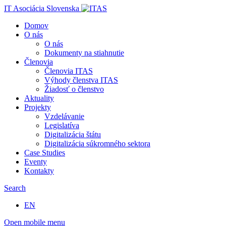
IT Asociácia Slovenska
Domov
O nás
O nás
Dokumenty na stiahnutie
Členovia
Členovia ITAS
Výhody členstva ITAS
Žiadosť o členstvo
Aktuality
Projekty
Vzdelávanie
Legislatíva
Digitalizácia štátu
Digitalizácia súkromného sektora
Case Studies
Eventy
Kontakty
Search
EN
Open mobile menu