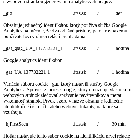
s webovou stránkou generovaním analytických údajov.
_gid
.itas.sk
/
1 deň
Obsahuje jedinečný identifikátor, ktorý používa služba Google
Analytics na určenie, že dva odlišné prístupy patria rovnakému
používateľovi v rámci relácií prehliadania.
_gat_gtag_UA_137732221_1
.itas.sk
/
1 hodina
Google analytics identifikátor
_gat_UA-137732221-1
.itas.sk
/
1 hodina
Variácia súboru cookie _gat, ktorý nastavili služby Google
Analytics a Správca značiek Google, ktorý umožňuje vlastníkom
webových stránok sledovať správanie návštevníkov a merať
výkonnosť stránok. Prvok vzoru v názve obsahuje jedinečné
identifikačné číslo účtu alebo webovej lokality, na ktoré sa
vzťahuje.
_hjFirstSeen
.itas.sk
/
30 min
Hotjar nastavuje tento súbor cookie na identifikáciu prvej relácie