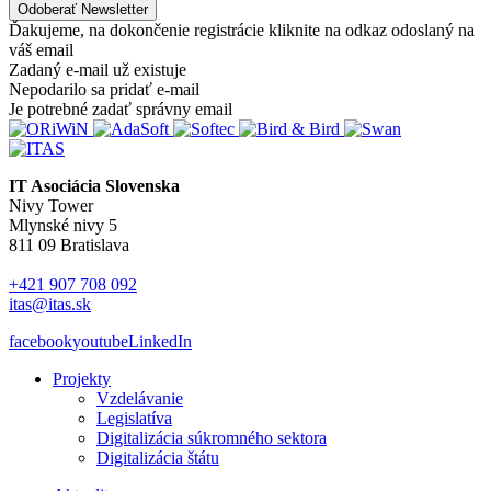
Ďakujeme, na dokončenie registrácie kliknite na odkaz odoslaný na
váš email
Zadaný e-mail už existuje
Nepodarilo sa pridať e-mail
Je potrebné zadať správny email
IT Asociácia Slovenska
Nivy Tower
Mlynské nivy 5
811 09 Bratislava
+421 907 708 092
itas@itas.sk
facebook
youtube
LinkedIn
Projekty
Vzdelávanie
Legislatíva
Digitalizácia súkromného sektora
Digitalizácia štátu