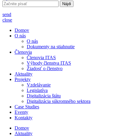
Hľadať:
send
close
Domov
O nás
O nás
Dokumenty na stiahnutie
Členovia
Členovia ITAS
Výhody členstva ITAS
Žiadosť o členstvo
Aktuality
Projekty
Vzdelávanie
Legislatíva
Digitalizácia štátu
Digitalizácia súkromného sektora
Case Studies
Eventy
Kontakty
Domov
Aktuality