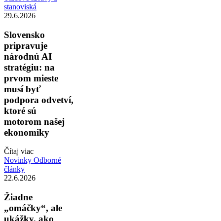
stanoviská
29.6.2026
Slovensko
pripravuje
národnú AI
stratégiu: na
prvom mieste
musí byť
podpora odvetví,
ktoré sú
motorom našej
ekonomiky
Čítaj viac
Novinky
Odborné
články
22.6.2026
Žiadne
„omáčky“, ale
ukážky, ako