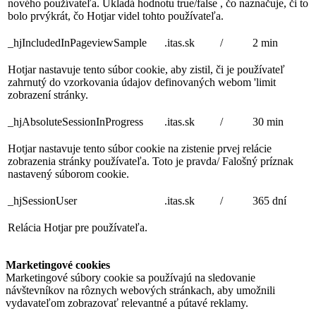
nového používateľa. Ukladá hodnotu true/false , čo naznačuje, či to
bolo prvýkrát, čo Hotjar videl tohto používateľa.
_hjIncludedInPageviewSample
.itas.sk
/
2 min
Hotjar nastavuje tento súbor cookie, aby zistil, či je používateľ
zahrnutý do vzorkovania údajov definovaných webom 'limit
zobrazení stránky.
_hjAbsoluteSessionInProgress
.itas.sk
/
30 min
Hotjar nastavuje tento súbor cookie na zistenie prvej relácie
zobrazenia stránky používateľa. Toto je pravda/ Falošný príznak
nastavený súborom cookie.
_hjSessionUser
.itas.sk
/
365 dní
Relácia Hotjar pre používateľa.
Marketingové cookies
Marketingové súbory cookie sa používajú na sledovanie
návštevníkov na rôznych webových stránkach, aby umožnili
vydavateľom zobrazovať relevantné a pútavé reklamy.