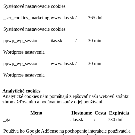
Systémové nastavovacie cookies
_scr_cookies_marketing
www.itas.sk
/
365 dní
Systémové nastavovacie cookies
ppwp_wp_session
itas.sk
/
30 min
Wordpress nastavenia
ppwp_wp_session
www.itas.sk
/
30 min
Wordpress nastavenia
Analytické cookies
Analytické cookies nám pomáhajú zlepšovať našu webovú stránku
zhromažďovaním a podávaním správ o jej používaní.
Meno
Hostname
Cesta
Expirácia
_ga
.itas.sk
/
730 dní
Používa ho Google AdSense na pochopenie interakcie používateľa