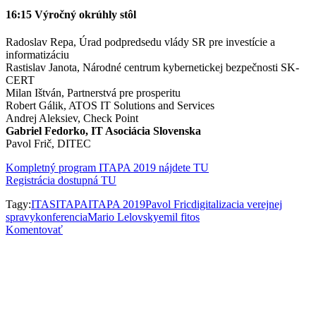
16:15 Výročný okrúhly stôl
Radoslav Repa, Úrad podpredsedu vlády SR pre investície a
informatizáciu
Rastislav Janota, Národné centrum kybernetickej bezpečnosti SK-
CERT
Milan Ištván, Partnerstvá pre prosperitu
Robert Gálik, ATOS IT Solutions and Services
Andrej Aleksiev, Check Point
Gabriel Fedorko, IT Asociácia Slovenska
Pavol Frič, DITEC
Kompletný program ITAPA 2019 nájdete TU
Registrácia dostupná TU
Tagy:
ITAS
ITAPA
ITAPA 2019
Pavol Fric
digitalizacia verejnej
spravy
konferencia
Mario Lelovsky
emil fitos
Komentovať