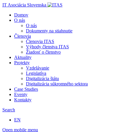
IT Asociácia Slovenska
Domov
O nás
O nás
Dokumenty na stiahnutie
Členovia
Členovia ITAS
Výhody členstva ITAS
Žiadosť o členstvo
Aktuality
Projekty
Vzdelávanie
Legislatíva
Digitalizácia štátu
Digitalizácia súkromného sektora
Case Studies
Eventy
Kontakty
Search
EN
Open mobile menu