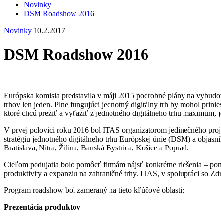
Novinky
DSM Roadshow 2016
Novinky
10.2.2017
DSM Roadshow 2016
Európska komisia predstavila v máji 2015 podrobné plány na vybudov
trhov len jeden. Plne fungujúci jednotný digitálny trh by mohol prin
ktoré chcú prežiť a vyťažiť z jednotného digitálneho trhu maximum, j
V prvej polovici roku 2016 bol ITAS organizátorom jedinečného proj
stratégiu jednotného digitálneho trhu Európskej únie (DSM) a objasni
Bratislava, Nitra, Žilina, Banská Bystrica, Košice a Poprad.
Cieľom podujatia bolo pomôcť firmám nájsť konkrétne riešenia – pon
produktivity a expanziu na zahraničné trhy. ITAS, v spolupráci so Z
Program roadshow bol zameraný na tieto kľúčové oblasti:
Prezentácia produktov