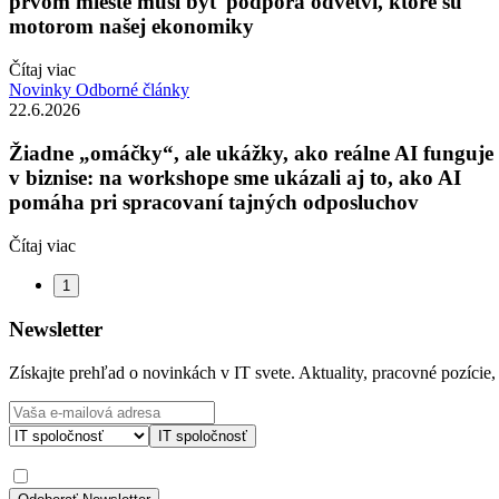
prvom mieste musí byť podpora odvetví, ktoré sú
motorom našej ekonomiky
Čítaj viac
Novinky
Odborné články
22.6.2026
Žiadne „omáčky“, ale ukážky, ako reálne AI funguje
v biznise: na workshope sme ukázali aj to, ako AI
pomáha pri spracovaní tajných odposluchov
Čítaj viac
1
Newsletter
Získajte prehľad o novinkách v IT svete. Aktuality, pracovné pozície,
IT spoločnosť