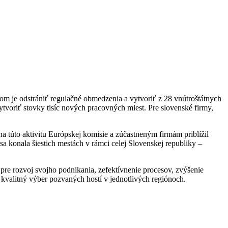
om je odstrániť regulačné obmedzenia a vytvoriť z 28 vnútroštátnych
ytvoriť stovky tisíc nových pracovných miest. Pre slovenské firmy,
 túto aktivitu Európskej komisie a zúčastneným firmám priblížil
a konala šiestich mestách v rámci celej Slovenskej republiky –
re rozvoj svojho podnikania, zefektívnenie procesov, zvýšenie
kvalitný výber pozvaných hostí v jednotlivých regiónoch.