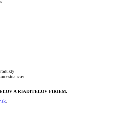
y/
produkty
í zamestnancov
ĽOV A RIADITEĽOV FIRIEM.
.sk
.