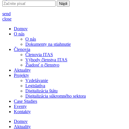
Hľadať:
send
close
Domov
O nás
O nás
Dokumenty na stiahnutie
Členovia
Členovia ITAS
Výhody členstva ITAS
Žiadosť o členstvo
Aktuality
Projekty
Vzdelávanie
Legislatíva
Digitalizácia štátu
Digitalizácia súkromného sektora
Case Studies
Eventy
Kontakty
Domov
Aktuality