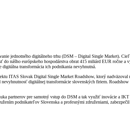
anie jednotného digitálneho trhu (DSM – Digital Single Market). Cieľ
iesť do nášho európskeho hospodárstva obrat 415 miliárd EUR ročne a v
e digitálna transformácia ich podnikania nevyhnutná.
ektu ITAS Slovak Digital Single Market Roadshow, ktorý nadväzoval na
l nevyhnutnosť digitálnej transformácie slovenských firiem. Roadshow s
uka partnerov pre samotný vstup do DSM a tak využiť inovácie a IKT p
družením podnikateľov Slovenska a profesnými združeniami, zabezpečil 