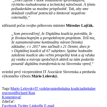
„Dnes žijeme v dobe instantného spravodajstva,
rýchleho rozhodovania a technickej náročnosti. A týmto
požiadavkám sa musíme prispôsobiť. Tak, aby sme
dokázali využívať potenciál a limitovať negatívne
externality,“
zdôraznil počas svojho príhovoru minister
Miroslav Lajčák.
„Som presvedčený, že Digitálna koalícia potvrdila, že
je životaschopným a perspektívnym projektom. Teší ma,
že zaznamenávame kontinuálny nárast členskej
základne, v r. 2017 sme začínali s 21 členmi, dnes je
v Digitálnej koalícii už 67 subjektov. Spätne hodnotím
založenie koalície ako veľmi prospešný krok a aj vďaka
jej vzniku a rozvoju spoločných aktivít sa nám podarilo
posunúť digitálnu transformáciu na Slovensku vpred,“
uviedol prvý viceprezident IT Asociácie Slovenska a predseda
výkonného výboru
Mário Lelovský.
Tagy:
Mario Lelovsky
IT vzdelavanie
digitalna koalicia
digitalne
zrucnosti
Richard Rasi
Komentovať
Zdieľať:
Facebook
Twitter
LinkedIn
E-mail