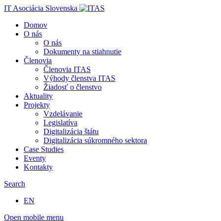
IT Asociácia Slovenska
Domov
O nás
O nás
Dokumenty na stiahnutie
Členovia
Členovia ITAS
Výhody členstva ITAS
Žiadosť o členstvo
Aktuality
Projekty
Vzdelávanie
Legislatíva
Digitalizácia štátu
Digitalizácia súkromného sektora
Case Studies
Eventy
Kontakty
Search
EN
Open mobile menu