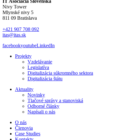
IT Asociácia Slovenska
Nivy Tower
Mlynské nivy 5
811 09 Bratislava
+421 907 708 092
itas@itas.sk
facebook
youtube
LinkedIn
Projekty
Vzdelávanie
Legislatíva
Digitalizácia súkromného sektora
Digitalizácia štátu
Aktuality
Novinky
Tlačové správy a stanoviská
Odborné články
Napísali o nás
O nás
Členovia
Case Studies
Kontakty