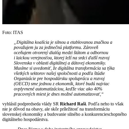
Foto: ITAS
„
Digitálna koalícia je silnou a etablovanou značkou a
považujem ju za jedinečnú platformu. Zároveň
oceňujem otvorený dialóg medzi štátom a odbornou
i laickou verejnosťou, ktorej leží na srdci ďalší rozvoj
Slovenska v oblasti digitálnej a dátovej ekonomiky.
Musíme si uvedomiť, že digitálna transformácia sa týka
všetkých sektorov našej spoločnosti a podľa štúdie
Organizácie pre hospodársku spoluprácu a rozvoj
(OECD) sme jednou z ekonomík, ktoré budú najviac
ovplyvnené automatizáciou, keďže viac ako 40%
pracovných miest je dnes možné automatizovať,“
vyhlásil podpredseda vlády SR
Richard Raši
. Podľa neho to však
nie je dôvod na obavy, ale skôr príležitosť na transformáciu
slovenskej ekonomiky a budovanie silného a konkurencieschopného
digitálneho hospodárstva.