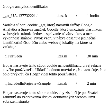
Google analytics identifikátor
_gat_UA-137732221-1
.itas.sk
/
1 hodina
Variácia súboru cookie _gat, ktorý nastavili služby Google
Analytics a Správca značiek Google, ktorý umožňuje vlastníkom
webových stránok sledovať správanie návštevníkov a merať
výkonnosť stránok. Prvok vzoru v názve obsahuje jedinečné
identifikačné číslo účtu alebo webovej lokality, na ktoré sa
vzťahuje.
_hjFirstSeen
.itas.sk
/
30 min
Hotjar nastavuje tento súbor cookie na identifikáciu prvej relácie
nového používateľa. Ukladá hodnotu true/false , čo naznačuje, či to
bolo prvýkrát, čo Hotjar videl tohto používateľa.
_hjIncludedInPageviewSample
.itas.sk
/
2 min
Hotjar nastavuje tento súbor cookie, aby zistil, či je používateľ
zahrnutý do vzorkovania údajov definovaných webom 'limit
zobrazení stránky.