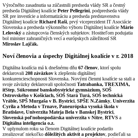
Výročného zasadnutia sa zúčastnili predseda vlády SR a čestný
predseda Digitálnej koalície
Peter Pellegrini
, podpredseda vlády
SR pre investície a informatizáciu a predseda predstavenstva
Digitálnej koalície
Richard Raši
, prvý viceprezident IT Asociácie
Slovenska a predseda výkonného výboru Digitálnej koalície
Mário
Lelovský
a zástupcovia členských subjektov. Hostiteľom podujatia
bol minister zahraničných vecí a európskych záležitostí SR
Miroslav Lajčák.
Noví členovia a úspechy Digitálnej koalície v r. 2018
Digitálna koalícia má k dnešnému dňu
67 členov
, ktorí spolu
deklarovali
208 záväzkov
k zlepšeniu digitálnej
konkurencieschopnosti Slovenska. Novými členmi koalície sa stali a
svoje záväzky deklarovali spoločnosti
Tatrabanka, TREXIMA,
itStep
,
Súkromné banskobystrické gymnázium, SOŠ
Ostrovského v Košiciach, SOŠ Stará Turá, SOŠ technická
Vráble, SPŠ Murgaša v B. Bystrici
,
SPŠE N.Zámky
,
Univerzita
Cyrila a Metoda v Trnave, Paneurópska vysoká škola v
Bratislave, Univerzita Mateja Bela v Banskej Bystrici
,
Slovenská poľnohospodárska univerzita v Nitre
,
RTVS
a
Digitálna inteligencia o.z.
V uplynulom roku sa členom Digitálnej koalície podarilo
zrealizovať niekoľko
dôležitých aktivít a projektov
, podieľali sa