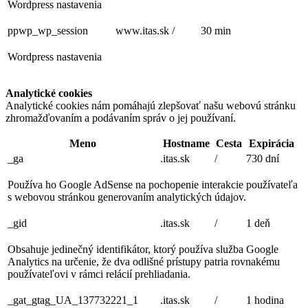
Wordpress nastavenia
ppwp_wp_session
www.itas.sk
/
30 min
Wordpress nastavenia
Analytické cookies
Analytické cookies nám pomáhajú zlepšovať našu webovú stránku
zhromažďovaním a podávaním správ o jej používaní.
Meno
Hostname
Cesta
Expirácia
_ga
.itas.sk
/
730 dní
Používa ho Google AdSense na pochopenie interakcie používateľa
s webovou stránkou generovaním analytických údajov.
_gid
.itas.sk
/
1 deň
Obsahuje jedinečný identifikátor, ktorý používa služba Google
Analytics na určenie, že dva odlišné prístupy patria rovnakému
používateľovi v rámci relácií prehliadania.
_gat_gtag_UA_137732221_1
.itas.sk
/
1 hodina