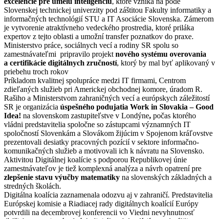
excelencie pre umelú inteligenciu
, ktoré vzniká na pôde
Slovenskej technickej univerzity pod záštitou Fakulty informatiky a
informačných technológií STU a IT Asociácie Slovenska. Zámerom
je vytvorenie atraktívneho vedeckého prostredia, ktoré priláka
expertov z tejto oblasti a umožní transfer poznatkov do praxe.
Ministerstvo práce, sociálnych vecí a rodiny SR spolu so
zamestnávateľmi pripravilo projekt
nového systému overovania
a certifikácie digitálnych zručností
, ktorý by mal byť aplikovaný v
priebehu troch rokov
Príkladom kvalitnej spolupráce medzi IT firmami, Centrom
zdieľaných služieb pri Americkej obchodnej komore, úradom R.
Rašiho a Ministerstvom zahraničných vecí a európskych záležitostí
SR je organizácia
úspešného podujatia Work in Slovakia – Good
Idea!
na slovenskom zastupiteľstve v Londýne
,
počas ktorého
vládni predstavitelia spoločne so zástupcami významných IT
spoločností Slovenkám a Slovákom žijúcim v Spojenom kráľovstve
prezentovali desiatky pracovných pozícií v sektore informačno-
komunikačných služieb a motivovali ich k návratu na Slovensko.
Aktivitou Digitálnej koalície s podporou Republikovej únie
zamestnávateľov je tiež komplexná analýza a návrh opatrení pre
zlepšenie stavu výučby matematiky
na slovenských základných a
stredných školách.
Digitálna koalícia zaznamenala odozvu aj v zahraničí. Predstavitelia
Európskej komisie a Riadiacej rady digitálnych koalícií Európy
potvrdili na decembrovej konferencii vo Viedni nevyhnutnosť