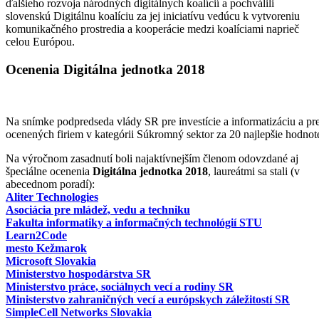
ďalšieho rozvoja národných digitálnych koalícií a pochválili
slovenskú Digitálnu koalíciu za jej iniciatívu vedúcu k vytvoreniu
komunikačného prostredia a kooperácie medzi koalíciami naprieč
celou Európou.
Ocenenia Digitálna jednotka 2018
Na snímke podpredseda vlády SR pre investície a informatizáciu a pre
ocenených firiem v kategórii Súkromný sektor za 20 najlepšie hodnot
Na výročnom zasadnutí boli najaktívnejším členom odovzdané aj
špeciálne ocenenia
Digitálna jednotka 2018
, laureátmi sa stali (v
abecednom poradí):
Aliter Technologies
Asociácia pre mládež, vedu a techniku
Fakulta informatiky a informačných technológií STU
Learn2Code
mesto Kežmarok
Microsoft Slovakia
Ministerstvo hospodárstva SR
Ministerstvo práce, sociálnych vecí a rodiny SR
Ministerstvo zahraničných vecí a európskych záležitostí SR
SimpleCell Networks Slovakia