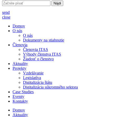
Hľadať:
send
close
Domov
O nás
O nás
Dokumenty na stiahnutie
Členovia
Členovia ITAS
Výhody členstva ITAS
Žiadosť o členstvo
Aktuality
Projekty
Vzdelávanie
Legislatíva
Digitalizácia štátu
Digitalizácia súkromného sektora
Case Studies
Eventy
Kontakty
Domov
Aktuality