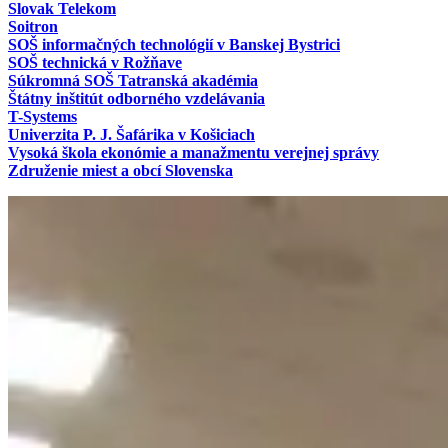
Slovak Telekom
Soitron
SOŠ informačných technológií v Banskej Bystrici
SOŠ technická v Rožňave
Súkromná SOŠ Tatranská akadémia
Štátny inštitút odborného vzdelávania
T-Systems
Univerzita P. J. Šafárika v Košiciach
Vysoká škola ekonómie a manažmentu verejnej správy
Združenie miest a obcí Slovenska