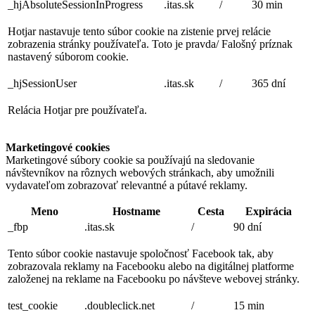
_hjAbsoluteSessionInProgress
.itas.sk
/
30 min
Hotjar nastavuje tento súbor cookie na zistenie prvej relácie
zobrazenia stránky používateľa. Toto je pravda/ Falošný príznak
nastavený súborom cookie.
_hjSessionUser
.itas.sk
/
365 dní
Relácia Hotjar pre používateľa.
Marketingové cookies
Marketingové súbory cookie sa používajú na sledovanie
návštevníkov na rôznych webových stránkach, aby umožnili
vydavateľom zobrazovať relevantné a pútavé reklamy.
Meno
Hostname
Cesta
Expirácia
_fbp
.itas.sk
/
90 dní
Tento súbor cookie nastavuje spoločnosť Facebook tak, aby
zobrazovala reklamy na Facebooku alebo na digitálnej platforme
založenej na reklame na Facebooku po návšteve webovej stránky.
test_cookie
.doubleclick.net
/
15 min