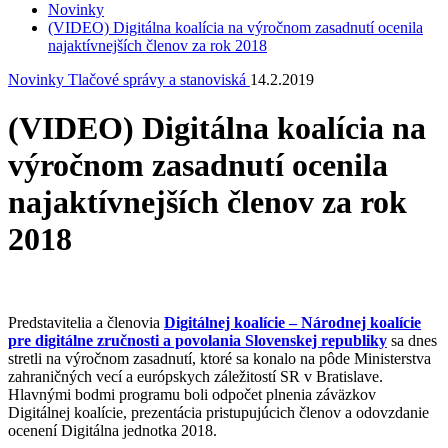
Novinky
(VIDEO) Digitálna koalícia na výročnom zasadnutí ocenila
najaktívnejších členov za rok 2018
Novinky
Tlačové správy a stanoviská
14.2.2019
(VIDEO) Digitálna koalícia na
výročnom zasadnutí ocenila
najaktívnejších členov za rok
2018
Predstavitelia a členovia
Digitálnej koalície – Národnej koalície
pre digitálne zručnosti a povolania Slovenskej republiky
sa dnes
stretli na výročnom zasadnutí, ktoré sa konalo na pôde Ministerstva
zahraničných vecí a európskych záležitostí SR v Bratislave.
Hlavnými bodmi programu boli odpočet plnenia záväzkov
Digitálnej koalície, prezentácia pristupujúcich členov a odovzdanie
ocenení Digitálna jednotka 2018.