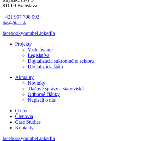
811 09 Bratislava
+421 907 708 092
itas@itas.sk
facebook
youtube
LinkedIn
Projekty
Vzdelávanie
Legislatíva
Digitalizácia súkromného sektora
Digitalizácia štátu
Aktuality
Novinky
Tlačové správy a stanoviská
Odborné články
Napísali o nás
O nás
Členovia
Case Studies
Kontakty
facebook
youtube
LinkedIn