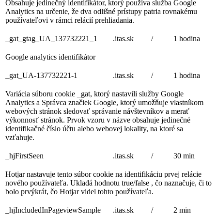
Obsahuje jedinečný identifikátor, ktorý používa služba Google
Analytics na určenie, že dva odlišné prístupy patria rovnakému
používateľovi v rámci relácií prehliadania.
_gat_gtag_UA_137732221_1
.itas.sk
/
1 hodina
Google analytics identifikátor
_gat_UA-137732221-1
.itas.sk
/
1 hodina
Variácia súboru cookie _gat, ktorý nastavili služby Google
Analytics a Správca značiek Google, ktorý umožňuje vlastníkom
webových stránok sledovať správanie návštevníkov a merať
výkonnosť stránok. Prvok vzoru v názve obsahuje jedinečné
identifikačné číslo účtu alebo webovej lokality, na ktoré sa
vzťahuje.
_hjFirstSeen
.itas.sk
/
30 min
Hotjar nastavuje tento súbor cookie na identifikáciu prvej relácie
nového používateľa. Ukladá hodnotu true/false , čo naznačuje, či to
bolo prvýkrát, čo Hotjar videl tohto používateľa.
_hjIncludedInPageviewSample
.itas.sk
/
2 min