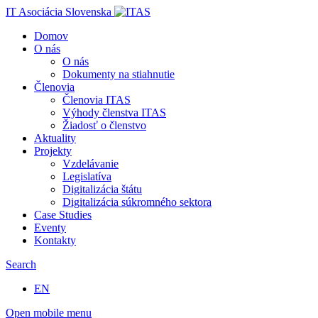
IT Asociácia Slovenska
Domov
O nás
O nás
Dokumenty na stiahnutie
Členovia
Členovia ITAS
Výhody členstva ITAS
Žiadosť o členstvo
Aktuality
Projekty
Vzdelávanie
Legislatíva
Digitalizácia štátu
Digitalizácia súkromného sektora
Case Studies
Eventy
Kontakty
Search
EN
Open mobile menu