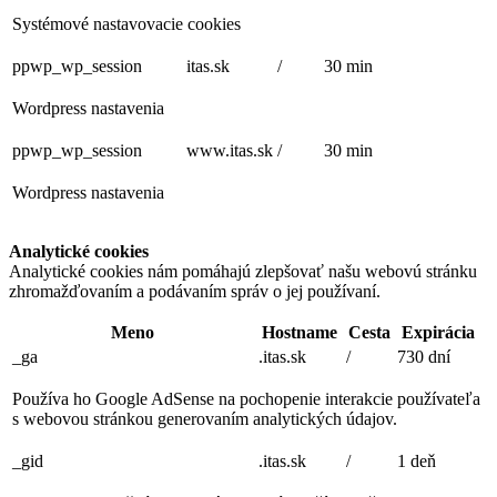
Systémové nastavovacie cookies
ppwp_wp_session
itas.sk
/
30 min
Wordpress nastavenia
ppwp_wp_session
www.itas.sk
/
30 min
Wordpress nastavenia
Analytické cookies
Analytické cookies nám pomáhajú zlepšovať našu webovú stránku
zhromažďovaním a podávaním správ o jej používaní.
Meno
Hostname
Cesta
Expirácia
_ga
.itas.sk
/
730 dní
Používa ho Google AdSense na pochopenie interakcie používateľa
s webovou stránkou generovaním analytických údajov.
_gid
.itas.sk
/
1 deň