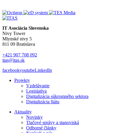
IT Asociácia Slovenska
Nivy Tower
Mlynské nivy 5
811 09 Bratislava
+421 907 708 092
itas@itas.sk
facebook
youtube
LinkedIn
Projekty
Vzdelávanie
Legislatíva
Digitalizácia súkromného sektora
Digitalizácia štátu
Aktuality
Novinky
Tlačové správy a stanoviská
Odborné články