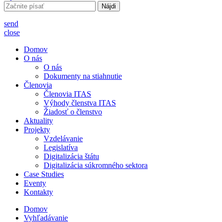
Hľadať:
send
close
Domov
O nás
O nás
Dokumenty na stiahnutie
Členovia
Členovia ITAS
Výhody členstva ITAS
Žiadosť o členstvo
Aktuality
Projekty
Vzdelávanie
Legislatíva
Digitalizácia štátu
Digitalizácia súkromného sektora
Case Studies
Eventy
Kontakty
Domov
Vyhľadávanie