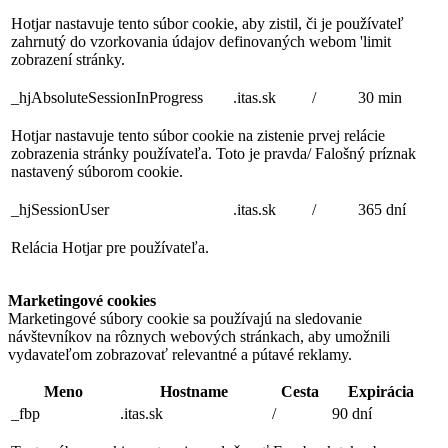
Hotjar nastavuje tento súbor cookie, aby zistil, či je používateľ
zahrnutý do vzorkovania údajov definovaných webom 'limit
zobrazení stránky.
_hjAbsoluteSessionInProgress
.itas.sk
/
30 min
Hotjar nastavuje tento súbor cookie na zistenie prvej relácie
zobrazenia stránky používateľa. Toto je pravda/ Falošný príznak
nastavený súborom cookie.
_hjSessionUser
.itas.sk
/
365 dní
Relácia Hotjar pre používateľa.
Marketingové cookies
Marketingové súbory cookie sa používajú na sledovanie
návštevníkov na rôznych webových stránkach, aby umožnili
vydavateľom zobrazovať relevantné a pútavé reklamy.
Meno
Hostname
Cesta
Expirácia
_fbp
.itas.sk
/
90 dní