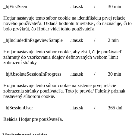
_hjFirstSeen
.itas.sk
/
30 min
Hotjar nastavuje tento súbor cookie na identifikáciu prvej relácie
nového používateľa. Ukladá hodnotu true/false , čo naznačuje, či to
bolo prvýkrát, čo Hotjar videl tohto používateľa.
_hjIncludedInPageviewSample
.itas.sk
/
2 min
Hotjar nastavuje tento súbor cookie, aby zistil, či je používateľ
zahrnutý do vzorkovania údajov definovaných webom 'limit
zobrazení stránky.
_hjAbsoluteSessionInProgress
.itas.sk
/
30 min
Hotjar nastavuje tento súbor cookie na zistenie prvej relácie
zobrazenia stránky používateľa. Toto je pravda/ Falošný príznak
nastavený súborom cookie.
_hjSessionUser
.itas.sk
/
365 dní
Relácia Hotjar pre používateľa.