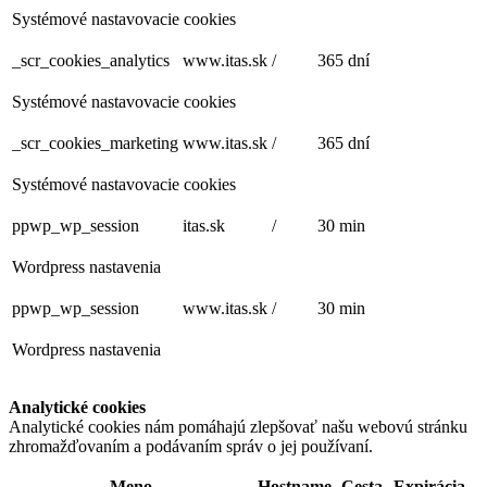
Systémové nastavovacie cookies
_scr_cookies_analytics
www.itas.sk
/
365 dní
Systémové nastavovacie cookies
_scr_cookies_marketing
www.itas.sk
/
365 dní
Systémové nastavovacie cookies
ppwp_wp_session
itas.sk
/
30 min
Wordpress nastavenia
ppwp_wp_session
www.itas.sk
/
30 min
Wordpress nastavenia
Analytické cookies
Analytické cookies nám pomáhajú zlepšovať našu webovú stránku
zhromažďovaním a podávaním správ o jej používaní.
Meno
Hostname
Cesta
Expirácia