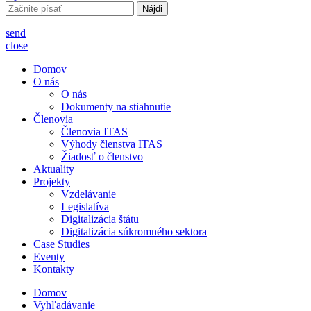
Hľadať:
send
close
Domov
O nás
O nás
Dokumenty na stiahnutie
Členovia
Členovia ITAS
Výhody členstva ITAS
Žiadosť o členstvo
Aktuality
Projekty
Vzdelávanie
Legislatíva
Digitalizácia štátu
Digitalizácia súkromného sektora
Case Studies
Eventy
Kontakty
Domov
Vyhľadávanie