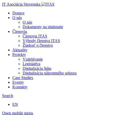
IT Asociácia Slovenska
Domov
O nás
O nás
Dokumenty na stiahnutie
Členovia
Členovia ITAS
Výhody členstva ITAS
Žiadosť o členstvo
Aktuality
Projekty
Vzdelávanie
Legislatíva
Digitalizácia štátu
Digitalizácia súkromného sektora
Case Studies
Eventy
Kontakty
Search
EN
Open mobile menu