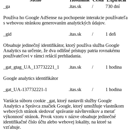
_ga
.itas.sk
/
730 dní
Používa ho Google AdSense na pochopenie interakcie používateľa
s webovou stránkou generovaním analytických údajov.
_gid
.itas.sk
/
1 deň
Obsahuje jedinečný identifikátor, ktorý používa služba Google
Analytics na určenie, že dva odlišné prístupy patria rovnakému
používateľovi v rámci relácií prehliadania.
_gat_gtag_UA_137732221_1
.itas.sk
/
1 hodina
Google analytics identifikátor
_gat_UA-137732221-1
.itas.sk
/
1 hodina
Variácia súboru cookie _gat, ktorý nastavili služby Google
Analytics a Správca značiek Google, ktorý umožňuje vlastníkom
webových stránok sledovať správanie návštevníkov a merať
výkonnosť stránok. Prvok vzoru v názve obsahuje jedinečné
identifikačné číslo účtu alebo webovej lokality, na ktoré sa
vzťahuje.