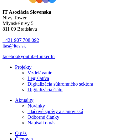
IT Asociácia Slovenska
Nivy Tower
Mlynské nivy 5
811 09 Bratislava
+421 907 708 092
itas@itas.sk
facebook
youtube
LinkedIn
Projekty
Vzdelávanie
Legislatíva
Digitalizácia súkromného sektora
Digitalizácia štátu
Aktuality
Novinky
Tlačové správy a stanoviská
Odborné články
Napísali o nás
O nás
Členovia