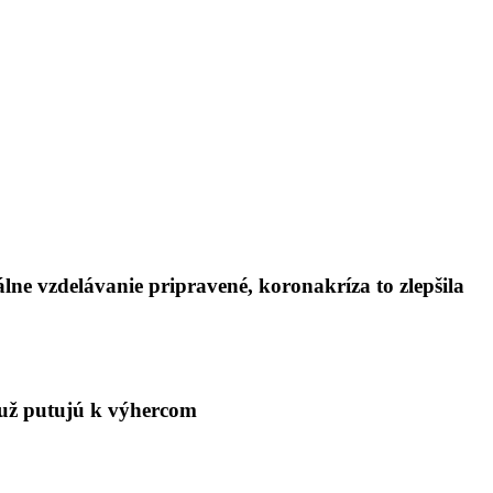
lne vzdelávanie pripravené, koronakríza to zlepšila
0 už putujú k výhercom