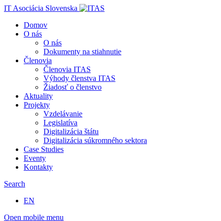
IT Asociácia Slovenska
Domov
O nás
O nás
Dokumenty na stiahnutie
Členovia
Členovia ITAS
Výhody členstva ITAS
Žiadosť o členstvo
Aktuality
Projekty
Vzdelávanie
Legislatíva
Digitalizácia štátu
Digitalizácia súkromného sektora
Case Studies
Eventy
Kontakty
Search
EN
Open mobile menu