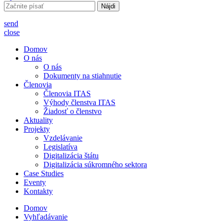
Hľadať:
send
close
Domov
O nás
O nás
Dokumenty na stiahnutie
Členovia
Členovia ITAS
Výhody členstva ITAS
Žiadosť o členstvo
Aktuality
Projekty
Vzdelávanie
Legislatíva
Digitalizácia štátu
Digitalizácia súkromného sektora
Case Studies
Eventy
Kontakty
Domov
Vyhľadávanie