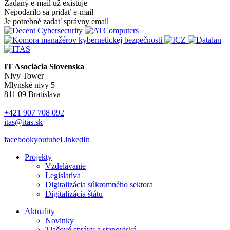
Zadaný e-mail už existuje
Nepodarilo sa pridať e-mail
Je potrebné zadať správny email
IT Asociácia Slovenska
Nivy Tower
Mlynské nivy 5
811 09 Bratislava
+421 907 708 092
itas@itas.sk
facebook
youtube
LinkedIn
Projekty
Vzdelávanie
Legislatíva
Digitalizácia súkromného sektora
Digitalizácia štátu
Aktuality
Novinky
Tlačové správy a stanoviská