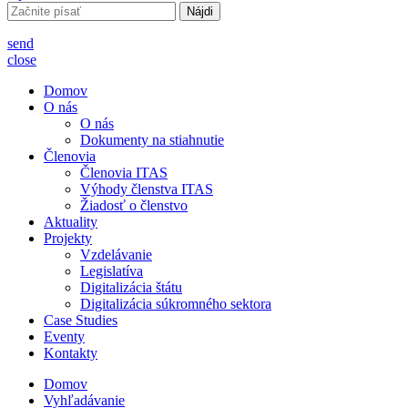
Hľadať:
send
close
Domov
O nás
O nás
Dokumenty na stiahnutie
Členovia
Členovia ITAS
Výhody členstva ITAS
Žiadosť o členstvo
Aktuality
Projekty
Vzdelávanie
Legislatíva
Digitalizácia štátu
Digitalizácia súkromného sektora
Case Studies
Eventy
Kontakty
Domov
Vyhľadávanie