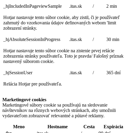
_hjIncludedInPageviewSample
.itas.sk
/
2 min
Hotjar nastavuje tento súbor cookie, aby zistil, či je používateľ
zahrnutý do vzorkovania údajov definovaných webom 'limit
zobrazení stránky.
_hjAbsoluteSessionInProgress
.itas.sk
/
30 min
Hotjar nastavuje tento súbor cookie na zistenie prvej relácie
zobrazenia stránky používateľa. Toto je pravda/ Falošný príznak
nastavený súborom cookie.
_hjSessionUser
.itas.sk
/
365 dní
Relácia Hotjar pre používateľa.
Marketingové cookies
Marketingové súbory cookie sa používajú na sledovanie
návštevníkov na rôznych webových stránkach, aby umožnili
vydavateľom zobrazovať relevantné a pútavé reklamy.
Meno
Hostname
Cesta
Expirácia