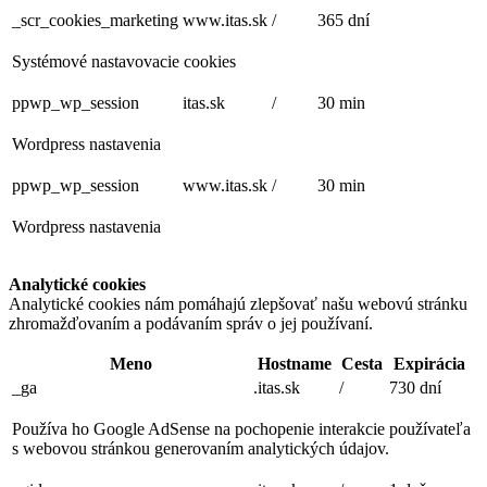
_scr_cookies_marketing
www.itas.sk
/
365 dní
Systémové nastavovacie cookies
ppwp_wp_session
itas.sk
/
30 min
Wordpress nastavenia
ppwp_wp_session
www.itas.sk
/
30 min
Wordpress nastavenia
Analytické cookies
Analytické cookies nám pomáhajú zlepšovať našu webovú stránku
zhromažďovaním a podávaním správ o jej používaní.
Meno
Hostname
Cesta
Expirácia
_ga
.itas.sk
/
730 dní
Používa ho Google AdSense na pochopenie interakcie používateľa
s webovou stránkou generovaním analytických údajov.