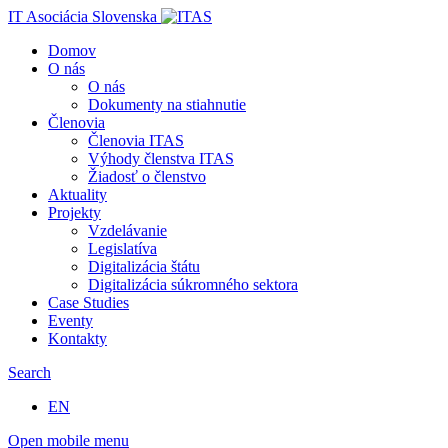
IT Asociácia Slovenska
Domov
O nás
O nás
Dokumenty na stiahnutie
Členovia
Členovia ITAS
Výhody členstva ITAS
Žiadosť o členstvo
Aktuality
Projekty
Vzdelávanie
Legislatíva
Digitalizácia štátu
Digitalizácia súkromného sektora
Case Studies
Eventy
Kontakty
Search
EN
Open mobile menu