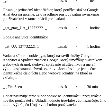
_gid
.itas.sk
/
1 deň
Obsahuje jedinečný identifikátor, ktorý používa služba Google
Analytics na určenie, že dva odlišné prístupy patria rovnakému
používateľovi v rámci relácií prehliadania.
_gat_gtag_UA_137732221_1
.itas.sk
/
1 hodina
Google analytics identifikátor
_gat_UA-137732221-1
.itas.sk
/
1 hodina
Variácia súboru cookie _gat, ktorý nastavili služby Google
Analytics a Správca značiek Google, ktorý umožňuje vlastníkom
webových stránok sledovať správanie návštevníkov a merať
výkonnosť stránok. Prvok vzoru v názve obsahuje jedinečné
identifikačné číslo účtu alebo webovej lokality, na ktoré sa
vzťahuje.
_hjFirstSeen
.itas.sk
/
30 min
Hotjar nastavuje tento súbor cookie na identifikáciu prvej relácie
nového používateľa. Ukladá hodnotu true/false , čo naznačuje, či to
bolo prvýkrát, čo Hotjar videl tohto používateľa.