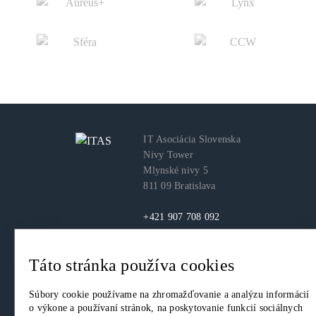
IT Asociácia Slovenska
Nivy Tower
Mlynské nivy 5
811 09 Bratislava
+421 907 708 092
itas@itas.sk
Táto stránka používa cookies
facebook
youtube
LinkedIn
Súbory cookie používame na zhromažďovanie a analýzu informácií
o výkone a používaní stránok, na poskytovanie funkcií sociálnych