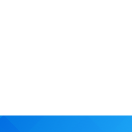
NOVINKY
ODBORNÉ ČLÁNKY
22.6.2026
Žiadne „omáčky“, ale ukážky, ako reálne AI
funguje v biznise: na workshope sme ukázali
aj to, ako AI pomáha pri spracovaní tajných
odposluchov