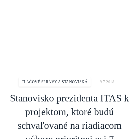
Domov
Aktuality
Tlačové správy a stanoviská
Stanovisko prezidenta ITAS k projektom, ktoré budú schvaľované na
riadiacom výbore prioritnej osi 7
TLAČOVÉ SPRÁVY A STANOVISKÁ
19.7.2018
Stanovisko prezidenta ITAS k
projektom, ktoré budú
schvaľované na riadiacom