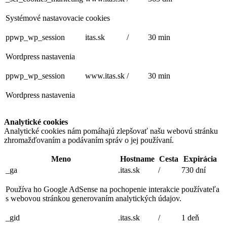
Systémové nastavovacie cookies
ppwp_wp_session
itas.sk
/
30 min
Wordpress nastavenia
ppwp_wp_session
www.itas.sk
/
30 min
Wordpress nastavenia
Analytické cookies
Analytické cookies nám pomáhajú zlepšovať našu webovú stránku
zhromažďovaním a podávaním správ o jej používaní.
Meno
Hostname
Cesta
Expirácia
_ga
.itas.sk
/
730 dní
Používa ho Google AdSense na pochopenie interakcie používateľa
s webovou stránkou generovaním analytických údajov.
_gid
.itas.sk
/
1 deň