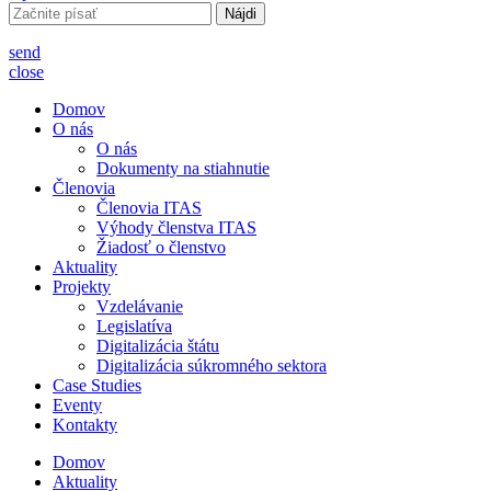
Hľadať:
send
close
Domov
O nás
O nás
Dokumenty na stiahnutie
Členovia
Členovia ITAS
Výhody členstva ITAS
Žiadosť o členstvo
Aktuality
Projekty
Vzdelávanie
Legislatíva
Digitalizácia štátu
Digitalizácia súkromného sektora
Case Studies
Eventy
Kontakty
Domov
Aktuality