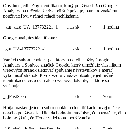
Obsahuje jedinečný identifikátor, ktorý používa služba Google
Analytics na určenie, že dva odlišné prístupy patria rovnakému
používateľovi v rámci relácií prehliadania.
_gat_gtag_UA_137732221_1
.itas.sk
/
1 hodina
Google analytics identifikátor
_gat_UA-137732221-1
.itas.sk
/
1 hodina
Variácia súboru cookie _gat, ktorý nastavili služby Google
Analytics a Správca značiek Google, ktorý umožňuje vlastníkom
webových stránok sledovať správanie návštevníkov a merať
výkonnosť stránok. Prvok vzoru v názve obsahuje jedinečné
identifikačné číslo účtu alebo webovej lokality, na ktoré sa
vzťahuje.
_hjFirstSeen
.itas.sk
/
30 min
Hotjar nastavuje tento súbor cookie na identifikáciu prvej relácie
nového používateľa. Ukladá hodnotu true/false , čo naznačuje, či to
bolo prvýkrát, čo Hotjar videl tohto používateľa.
_hjIncludedInPageviewSample
.itas.sk
/
2 min