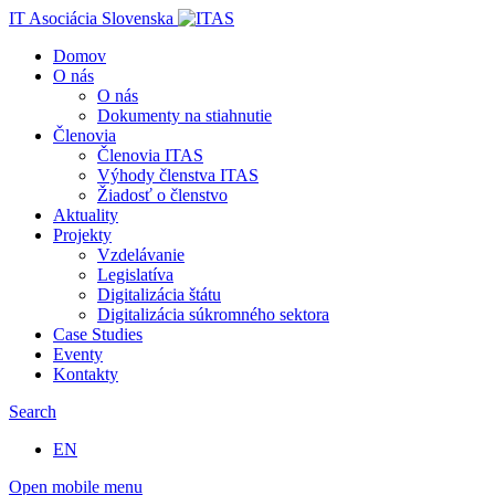
IT Asociácia Slovenska
Domov
O nás
O nás
Dokumenty na stiahnutie
Členovia
Členovia ITAS
Výhody členstva ITAS
Žiadosť o členstvo
Aktuality
Projekty
Vzdelávanie
Legislatíva
Digitalizácia štátu
Digitalizácia súkromného sektora
Case Studies
Eventy
Kontakty
Search
EN
Open mobile menu