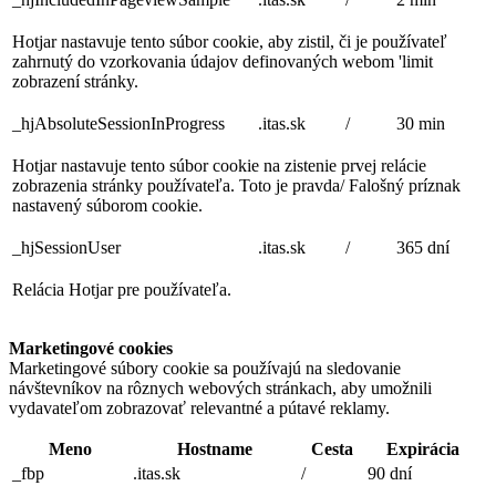
Hotjar nastavuje tento súbor cookie, aby zistil, či je používateľ
zahrnutý do vzorkovania údajov definovaných webom 'limit
zobrazení stránky.
_hjAbsoluteSessionInProgress
.itas.sk
/
30 min
Hotjar nastavuje tento súbor cookie na zistenie prvej relácie
zobrazenia stránky používateľa. Toto je pravda/ Falošný príznak
nastavený súborom cookie.
_hjSessionUser
.itas.sk
/
365 dní
Relácia Hotjar pre používateľa.
Marketingové cookies
Marketingové súbory cookie sa používajú na sledovanie
návštevníkov na rôznych webových stránkach, aby umožnili
vydavateľom zobrazovať relevantné a pútavé reklamy.
Meno
Hostname
Cesta
Expirácia
_fbp
.itas.sk
/
90 dní