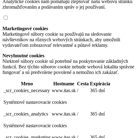
Analytické cookies nám pomáhajú zlepšovať našu webovú stránku
zhromažďovaním a podávaním správ o jej používaní.
Marketingové cookies
Marketingové súbory cookie sa používajú na sledovanie
návštevníkov na rôznych webových stránkach, aby umožnili
vydavateľom zobrazovať relevantné a pútavé reklamy.
Nevyhnutné cookies
Niektoré súbory cookie sú potrebné na poskytovanie základných
funkcií. Bez týchto súborov cookie nebude webová lokalita správne
fungovať a sú predvolene povolené a nemožno ich zakázať.
Meno
Hostname
Cesta
Expirácia
_scr_cookies_necessary
www.itas.sk
/
365 dní
Systémové nastavovacie cookies
_scr_cookies_analytics
www.itas.sk
/
365 dní
Systémové nastavovacie cookies
_scr_cookies_marketing
www.itas.sk
/
365 dní