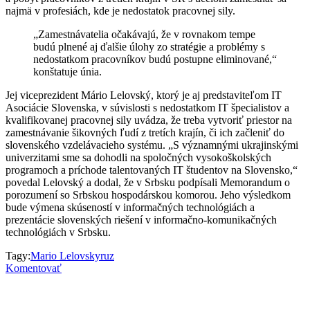
najmä v profesiách, kde je nedostatok pracovnej sily.
„Zamestnávatelia očakávajú, že v rovnakom tempe
budú plnené aj ďalšie úlohy zo stratégie a problémy s
nedostatkom pracovníkov budú postupne eliminované,“
konštatuje únia.
Jej viceprezident
Mário
Lelovský
, ktorý je aj predstaviteľom IT
Asociácie Slovenska, v súvislosti s nedostatkom IT špecialistov a
kvalifikovanej pracovnej sily uvádza, že treba vytvoriť priestor na
zamestnávanie šikovných ľudí z tretích krajín, či ich začleniť do
slovenského vzdelávacieho systému. „S významnými ukrajinskými
univerzitami sme sa dohodli na spoločných vysokoškolských
programoch a príchode talentovaných IT študentov na Slovensko,“
povedal Lelovský a dodal, že v Srbsku podpísali Memorandum o
porozumení so Srbskou hospodárskou komorou. Jeho výsledkom
bude výmena skúseností v informačných technológiách a
prezentácie slovenských riešení v informačno-komunikačných
technológiách v Srbsku.
Tagy:
Mario Lelovsky
ruz
Komentovať