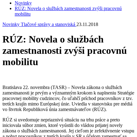
Novinky
RÚZ: Novela o službách zamestnanosti zvýši pracovnú
mobilitu
Novinky
Tlačové správy a stanoviská
23.11.2018
RÚZ: Novela o službách
zamestnanosti zvýši pracovnú
mobilitu
Bratislava 22. novembra (TASR) – Novela zákona o službách
zamestnanosti je prvým a významným krokom k naplneniu Stratégie
pracovnej mobility cudzincov, čo uľahčí príchod pracovníkov z tzv.
tretích krajín mimo Európskej únie. Uviedla v stanovisku pre médiá
vo štvrtok Republiková únia zamestnávateľov (RÚZ).
RÚZ si uvedomuje nepriaznivú situáciu na trhu práce a preto
iniciovala súbor zmien, ktoré vyústili do vládou prijatej novely
zákona o službách zamestnanosti. Jej cieľom je zefektívnenie vstupu
a pobyt pracovníkov z tretích krajín v SR s účelom zamestnať sa