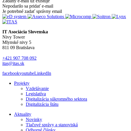
Zadaný e-mail už existuje
Nepodarilo sa pridať e-mail
Je potrebné zadať správny email
IT Asociácia Slovenska
Nivy Tower
Mlynské nivy 5
811 09 Bratislava
+421 907 708 092
itas@itas.sk
facebook
youtube
LinkedIn
Projekty
Vzdelávanie
Legislatíva
Digitalizácia súkromného sektora
Digitalizácia štátu
Aktuality
Novinky
Tlačové správy a stanoviská
Odborné články