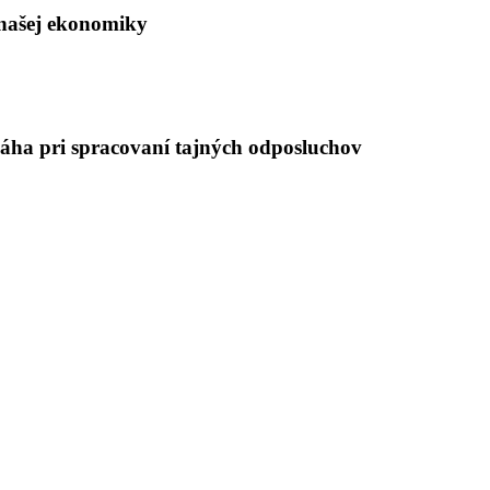
 našej ekonomiky
máha pri spracovaní tajných odposluchov