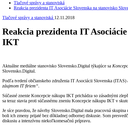
Tlačové správy a stanoviská
Reakcia prezidenta IT Asociácie Slovenska na stanovisko Slo
Tlačové správy a stanoviská
12.11.2018
Reakcia prezidenta IT Asociáci
IKT
Aktuálne mediálne stanovisko Slovensko.Digital týkajúce sa
Koncepc
Slovensko.Digital.
Podľa tvrdení občianskeho združenia IT Asociácii Slovenska (ITAS) 
záujmom IT firiem“.
Súčasné znenie Koncepcie nákupu IKT prichádza so zásadnými zlepšeni
sa teraz stavia proti súčasnému zneniu Koncepcie nákupu IKT v skutoč
Je síce pravdou, že návrhy Slovensko.Digital mala pracovná skupina n
boli ich zmeny prijaté bez dôkladnej odbornej diskusie. Som presvedče
diskusiu a intenzívnu niekoľkomesačnú prípravu.