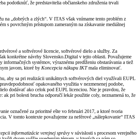
ba podotknúť, že predstavitelia občianskeho združenia trvali
andžu na „dobrých a zlých“. V ITAS však vnímame tento problém z
ch tém s povrchným prístupom zameraným na získavanie mediálnej
vérové a softvérové licencie, softvérové dielo a služby. Za
ak konkrétne návrhy Slovensko.Digital v tejto oblasti. Považujeme
vky informačných systémov, výraznému predĺženiu obstarávania a tiež
ívnym javom, ktoré by
Koncepcia nákupu IKT
mala eliminovať.
, aby sa pri realizácii unikátnych softvérových diel využívali EUPL
h je pravdepodobnosť opakovaného využitia v nezmenenej podobe,
ielo dodávať ako celok pod EUPL licenciou. Nie je pravdou, že
k pri bolesti brucha odporučí lekár použitie coly, neznamená to, že
nie označené za prioritné ešte vo februári 2017, a ktoré tvoria
ciácia. V tomto kontexte považujeme za neférové „nálepkovanie“ ITAS
epcii informatizácie verejnej správy
v súvislosti s procesom verejného
by kvôli dvom vyššie uvedeným témam, v ktorých sa nám so