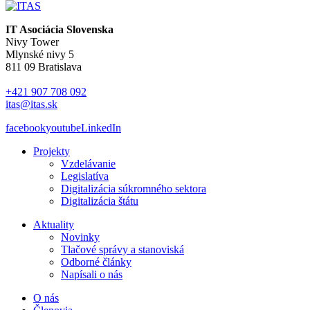
IT Asociácia Slovenska
Nivy Tower
Mlynské nivy 5
811 09 Bratislava
+421 907 708 092
itas@itas.sk
facebook
youtube
LinkedIn
Projekty
Vzdelávanie
Legislatíva
Digitalizácia súkromného sektora
Digitalizácia štátu
Aktuality
Novinky
Tlačové správy a stanoviská
Odborné články
Napísali o nás
O nás