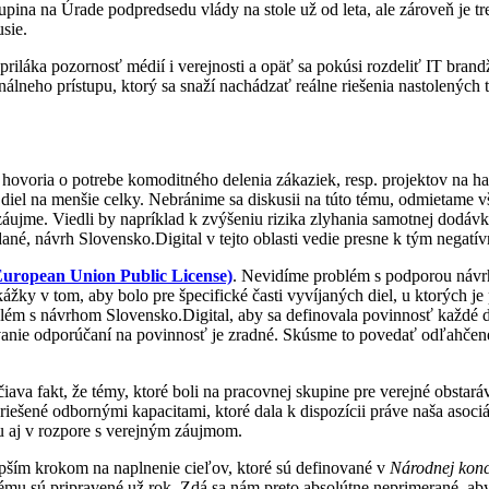
pina na Úrade podpredsedu vlády na stole už od leta, ale zároveň je tre
sie.
priláka pozornosť médií i verejnosti a opäť sa pokúsi rozdeliť IT br
onálneho prístupu, ktorý sa snaží nachádzať reálne riešenia nastolený
ovoria o potrebe komoditného delenia zákaziek, resp. projektov na hard
el na menšie celky. Nebránime sa diskusii na túto tému, odmietame vš
 záujme. Viedli by napríklad k zvýšeniu rizika zlyhania samotnej dodá
dané, návrh Slovensko.Digital v tejto oblasti vedie presne k tým negat
uropean Union Public License)
. Nevidíme problém s podporou návrhu
kážky v tom, aby bolo pre špecifické časti vyvíjaných diel, u ktorýc
m s návrhom Slovensko.Digital, aby sa definovala povinnosť každé d
ie odporúčaní na povinnosť je zradné. Skúsme to povedať odľahčene: a
a fakt, že témy, ktoré boli na pracovnej skupine pre verejné obstaráva
 riešené odbornými kapacitami, ktoré dala k dispozícii práve naša aso
omu aj v rozpore s verejným záujmom.
pším krokom na naplnenie cieľov, ktoré sú definované v
Národnej konc
ému sú pripravené už rok. Zdá sa nám preto absolútne neprimerané, a