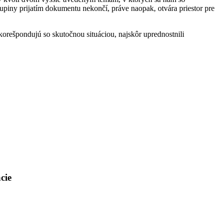
upiny prijatím dokumentu nekončí, práve naopak, otvára priestor pre
orešpondujú so skutočnou situáciou, najskôr uprednostnili
cie