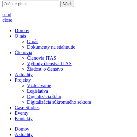
Hľadať:
send
close
Domov
O nás
O nás
Dokumenty na stiahnutie
Členovia
Členovia ITAS
Výhody členstva ITAS
Žiadosť o členstvo
Aktuality
Projekty
Vzdelávanie
Legislatíva
Digitalizácia štátu
Digitalizácia súkromného sektora
Case Studies
Eventy
Kontakty
Domov
Aktuality