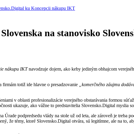
vensko.Digital ku Koncepcii nákupu IKT
e Slovenska na stanovisko Sloven
ie nákupu IKT
navodzuje dojem, ako keby jediným obhajcom verejného
a firmám totiž ide hlavne o presadzovanie
„komerčného záujmu dodáva
ami v oblasti profesionalizácie verejného obstarávania formou súťaže 
nosti ukazuje, ako vážne to predstavitelia Slovensko.Digital myslia s
a Úrade podpredsedu vlády na stole už od leta, ale zároveň je treba pod
ný, že témy, ktoré Slovensko.Digital otvára, sú legitímne, ale na to, a