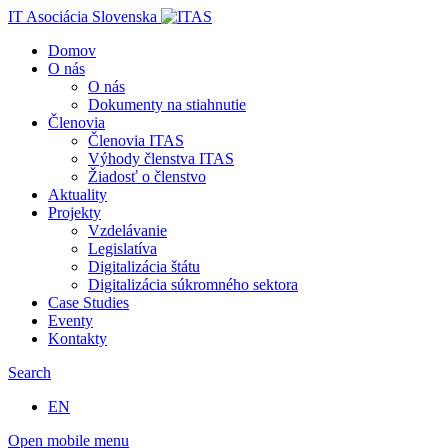
IT Asociácia Slovenska
Domov
O nás
O nás
Dokumenty na stiahnutie
Členovia
Členovia ITAS
Výhody členstva ITAS
Žiadosť o členstvo
Aktuality
Projekty
Vzdelávanie
Legislatíva
Digitalizácia štátu
Digitalizácia súkromného sektora
Case Studies
Eventy
Kontakty
Search
EN
Open mobile menu