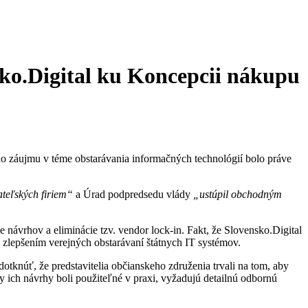
sko.Digital ku Koncepcii nákupu
 záujmu v téme obstarávania informačných technológií bolo práve
teľských firiem“
a Úrad podpredsedu vlády
„ustúpil obchodným
návrhov a eliminácie tzv. vendor lock-in. Fakt, že Slovensko.Digital
o zlepšením verejných obstarávaní štátnych IT systémov.
otknúť, že predstavitelia občianskeho združenia trvali na tom, aby
by ich návrhy boli použiteľné v praxi, vyžadujú detailnú odbornú