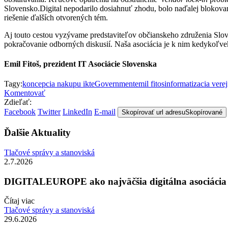
Slovensko.Digital nepodarilo dosiahnuť zhodu, bolo naďalej blokovan
riešenie ďalších otvorených tém.
Aj touto cestou vyzývame predstaviteľov občianskeho združenia Slove
pokračovanie odborných diskusií. Naša asociácia je k nim kedykoľvek
Emil Fitoš, prezident IT Asociácie Slovenska
Tagy:
koncepcia nakupu ikt
eGovernment
emil fitos
informatizacia vere
Komentovať
Zdieľať:
Facebook
Twitter
LinkedIn
E-mail
Skopírovať url adresu
Skopírované
Ďalšie Aktuality
Tlačové správy a stanoviská
2.7.2026
DIGITALEUROPE ako najväčšia digitálna asociácia je
Čítaj viac
Tlačové správy a stanoviská
29.6.2026