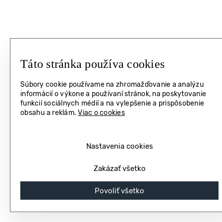
Táto stránka používa cookies
Súbory cookie používame na zhromažďovanie a analýzu
informácií o výkone a používaní stránok, na poskytovanie
TLAČOVÉ SPRÁVY A STANOVISKÁ
2.7.2026
funkcií sociálnych médií a na vylepšenie a prispôsobenie
obsahu a reklám.
Viac o cookies
DIGITALEUROPE ako najväčšia digitálna
asociácia je najsilnejším hlasom na podporu
Nastavenia cookies
európskej digitalizácie
Zakázať všetko
Povoliť všetko