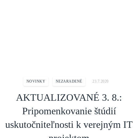
Domov
Aktuality
Novinky
AKTUALIZOVANÉ 3. 8.: Pripomenkovanie štúdií uskutočniteľnosti k
verejným IT projektom
NOVINKY
NEZARADENÉ
23.7.2020
AKTUALIZOVANÉ 3. 8.:
Pripomenkovanie štúdií
uskutočniteľnosti k verejným IT