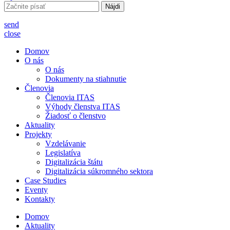
Hľadať:
send
close
Domov
O nás
O nás
Dokumenty na stiahnutie
Členovia
Členovia ITAS
Výhody členstva ITAS
Žiadosť o členstvo
Aktuality
Projekty
Vzdelávanie
Legislatíva
Digitalizácia štátu
Digitalizácia súkromného sektora
Case Studies
Eventy
Kontakty
Domov
Aktuality