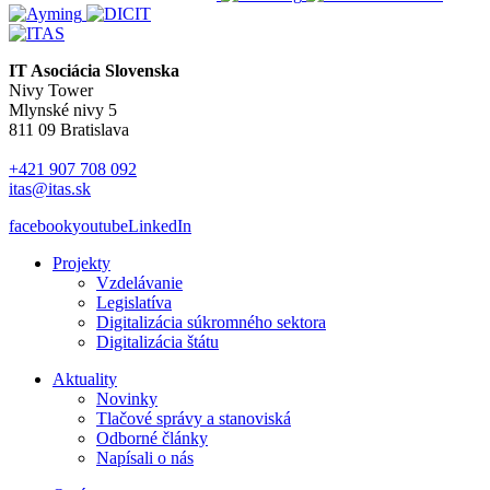
IT Asociácia Slovenska
Nivy Tower
Mlynské nivy 5
811 09 Bratislava
+421 907 708 092
itas@itas.sk
facebook
youtube
LinkedIn
Projekty
Vzdelávanie
Legislatíva
Digitalizácia súkromného sektora
Digitalizácia štátu
Aktuality
Novinky
Tlačové správy a stanoviská
Odborné články
Napísali o nás