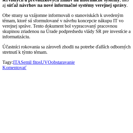
aj
súťaž návrhov na nové informačné systémy verejnej správy
.
Obe strany sa vzájomne informovali o stanoviskách k uvedeným
témam, ktoré sú sformulované v návrhu koncepcie nákupu IT vo
verejnej správe. Tento dokument bol vypracovaný pracovnou
skupinou zriadenou na Úrade podpredsedu vlády SR pre investície a
informatizáciu.
Účastníci rokovania sa zároveň zhodli na potrebe ďalších odborných
stretnutí k týmto témam.
Tagy:
ITAS
emil fitos
UVO
obstaravanie
Komentovať