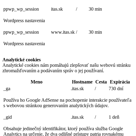
ppwp_wp_session
itas.sk
/
30 min
Wordpress nastavenia
ppwp_wp_session
www.itas.sk
/
30 min
Wordpress nastavenia
Analytické cookies
Analytické cookies nám pomáhajú zlepšovať našu webovú stránku
zhromažďovaním a podávaním správ o jej používaní.
Meno
Hostname
Cesta
Expirácia
_ga
.itas.sk
/
730 dní
Používa ho Google AdSense na pochopenie interakcie používateľa
s webovou stránkou generovaním analytických údajov.
_gid
.itas.sk
/
1 deň
Obsahuje jedinečný identifikátor, ktorý používa služba Google
Analytics na určenie, že dva odlišné prístupy patria rovnakému