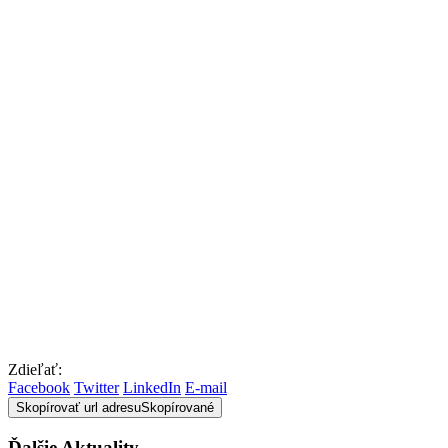
Zdieľať:
Facebook
Twitter
LinkedIn
E-mail
Skopírovať url adresu
Skopírované
Ďalšie Aktuality