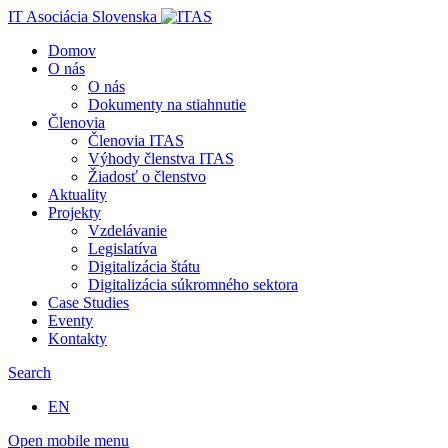
IT Asociácia Slovenska
Domov
O nás
O nás
Dokumenty na stiahnutie
Členovia
Členovia ITAS
Výhody členstva ITAS
Žiadosť o členstvo
Aktuality
Projekty
Vzdelávanie
Legislatíva
Digitalizácia štátu
Digitalizácia súkromného sektora
Case Studies
Eventy
Kontakty
Search
EN
Open mobile menu