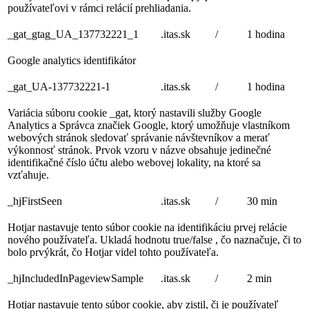
používateľovi v rámci relácií prehliadania.
_gat_gtag_UA_137732221_1
.itas.sk
/
1 hodina
Google analytics identifikátor
_gat_UA-137732221-1
.itas.sk
/
1 hodina
Variácia súboru cookie _gat, ktorý nastavili služby Google
Analytics a Správca značiek Google, ktorý umožňuje vlastníkom
webových stránok sledovať správanie návštevníkov a merať
výkonnosť stránok. Prvok vzoru v názve obsahuje jedinečné
identifikačné číslo účtu alebo webovej lokality, na ktoré sa
vzťahuje.
_hjFirstSeen
.itas.sk
/
30 min
Hotjar nastavuje tento súbor cookie na identifikáciu prvej relácie
nového používateľa. Ukladá hodnotu true/false , čo naznačuje, či to
bolo prvýkrát, čo Hotjar videl tohto používateľa.
_hjIncludedInPageviewSample
.itas.sk
/
2 min
Hotjar nastavuje tento súbor cookie, aby zistil, či je používateľ