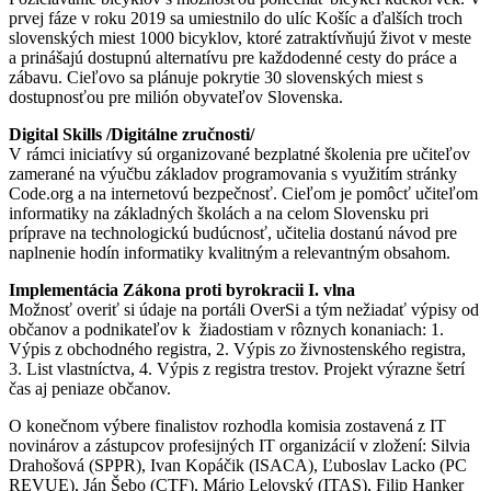
prvej fáze v roku 2019 sa umiestnilo do ulíc Košíc a ďalších troch
slovenských miest 1000 bicyklov, ktoré zatraktívňujú život v meste
a prinášajú dostupnú alternatívu pre každodenné cesty do práce a
zábavu. Cieľovo sa plánuje pokrytie 30 slovenských miest s
dostupnosťou pre milión obyvateľov Slovenska.
Digital Skills /Digitálne zručnosti/
V rámci iniciatívy sú organizované bezplatné školenia pre učiteľov
zamerané na výučbu základov programovania s využitím stránky
Code.org a na internetovú bezpečnosť. Cieľom je pomôcť učiteľom
informatiky na základných školách a na celom Slovensku pri
príprave na technologickú budúcnosť, učitelia dostanú návod pre
naplnenie hodín informatiky kvalitným a relevantným obsahom.
Implementácia Zákona proti byrokracii I. vlna
Možnosť overiť si údaje na portáli OverSi a tým nežiadať výpisy od
občanov a podnikateľov k žiadostiam v rôznych konaniach: 1.
Výpis z obchodného registra, 2. Výpis zo živnostenského registra,
3. List vlastníctva, 4. Výpis z registra trestov. Projekt výrazne šetrí
čas aj peniaze občanov.
O konečnom výbere finalistov rozhodla komisia zostavená z IT
novinárov a zástupcov profesijných IT organizácií v zložení: Silvia
Drahošová (SPPR), Ivan Kopáčik (ISACA), Ľuboslav Lacko (PC
REVUE), Ján Šebo (CTF), Mário Lelovský (ITAS), Filip Hanker