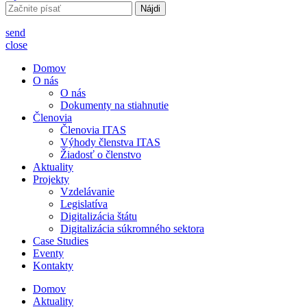
Hľadať:
send
close
Domov
O nás
O nás
Dokumenty na stiahnutie
Členovia
Členovia ITAS
Výhody členstva ITAS
Žiadosť o členstvo
Aktuality
Projekty
Vzdelávanie
Legislatíva
Digitalizácia štátu
Digitalizácia súkromného sektora
Case Studies
Eventy
Kontakty
Domov
Aktuality