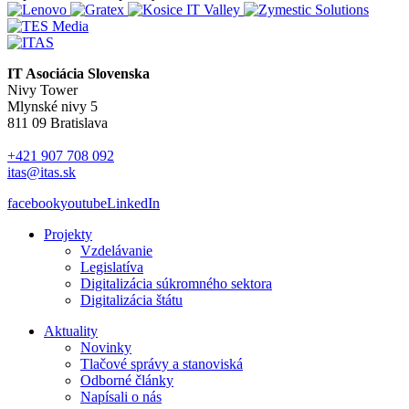
IT Asociácia Slovenska
Nivy Tower
Mlynské nivy 5
811 09 Bratislava
+421 907 708 092
itas@itas.sk
facebook
youtube
LinkedIn
Projekty
Vzdelávanie
Legislatíva
Digitalizácia súkromného sektora
Digitalizácia štátu
Aktuality
Novinky
Tlačové správy a stanoviská
Odborné články
Napísali o nás