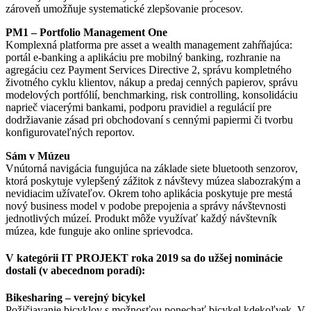
zároveň umožňuje systematické zlepšovanie procesov.
PM1 – Portfolio Management One
Komplexná platforma pre asset a wealth management zahŕňajúca:
portál e-banking a aplikáciu pre mobilný banking, rozhranie na
agregáciu cez Payment Services Directive 2, správu kompletného
životného cyklu klientov, nákup a predaj cenných papierov, správu
modelových portfólií, benchmarking, risk controlling, konsolidáciu
naprieč viacerými bankami, podporu pravidiel a regulácií pre
dodržiavanie zásad pri obchodovaní s cennými papiermi či tvorbu
konfigurovateľných reportov.
Sám v Múzeu
Vnútorná navigácia fungujúca na základe siete bluetooth senzorov,
ktorá poskytuje vylepšený zážitok z návštevy múzea slabozrakým a
nevidiacim užívateľov. Okrem toho aplikácia poskytuje pre mestá
nový business model v podobe prepojenia a správy návštevnosti
jednotlivých múzeí. Produkt môže využívať každý návštevník
múzea, kde funguje ako online sprievodca.
V kategórii IT PROJEKT roka 2019 sa do užšej nominácie
dostali (v abecednom poradí):
Bikesharing – verejný bicykel
Požičiavanie bicyklov s možnosťou ponechať bicykel kdekoľvek. V