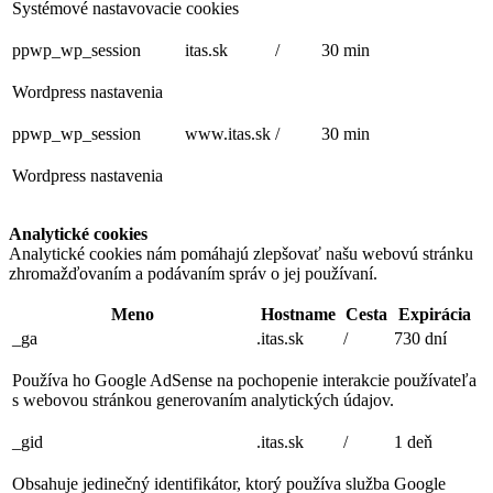
Systémové nastavovacie cookies
ppwp_wp_session
itas.sk
/
30 min
Wordpress nastavenia
ppwp_wp_session
www.itas.sk
/
30 min
Wordpress nastavenia
Analytické cookies
Analytické cookies nám pomáhajú zlepšovať našu webovú stránku
zhromažďovaním a podávaním správ o jej používaní.
Meno
Hostname
Cesta
Expirácia
_ga
.itas.sk
/
730 dní
Používa ho Google AdSense na pochopenie interakcie používateľa
s webovou stránkou generovaním analytických údajov.
_gid
.itas.sk
/
1 deň
Obsahuje jedinečný identifikátor, ktorý používa služba Google