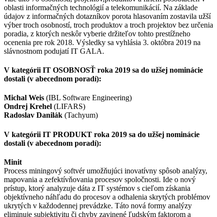
oblasti informačných technológií a telekomunikácií. Na základe
údajov z informačných dotazníkov porota hlasovaním zostavila užší
výber troch osobností, troch produktov a troch projektov bez určenia
poradia, z ktorých neskôr vyberie držiteľov tohto prestížneho
ocenenia pre rok 2018. Výsledky sa vyhlásia 3. októbra 2019 na
slávnostnom podujatí IT GALA.
V kategórii IT OSOBNOSŤ roka 2019 sa do užšej nominácie
dostali (v abecednom poradí):
Michal Weis
(IBL Software Engineering)
Ondrej Krehel
(LIFARS)
Radoslav Danilák
(Tachyum)
V kategórii IT PRODUKT roka 2019 sa do užšej nominácie
dostali (v abecednom poradí):
Minit
Process miningový softvér umožňujúci inovatívny spôsob analýzy,
mapovania a zefektívňovania procesov spoločnosti. Ide o nový
prístup, ktorý analyzuje dáta z IT systémov s cieľom získania
objektívneho náhľadu do procesov a odhalenia skrytých problémov
ukrytých v každodennej prevádzke. Táto nová formy analýzy
eliminuje subjektivitu či chyby zavinené ľudským faktorom a