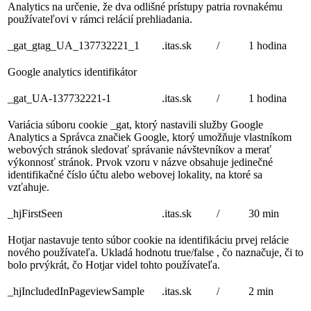
Analytics na určenie, že dva odlišné prístupy patria rovnakému
používateľovi v rámci relácií prehliadania.
_gat_gtag_UA_137732221_1
.itas.sk
/
1 hodina
Google analytics identifikátor
_gat_UA-137732221-1
.itas.sk
/
1 hodina
Variácia súboru cookie _gat, ktorý nastavili služby Google
Analytics a Správca značiek Google, ktorý umožňuje vlastníkom
webových stránok sledovať správanie návštevníkov a merať
výkonnosť stránok. Prvok vzoru v názve obsahuje jedinečné
identifikačné číslo účtu alebo webovej lokality, na ktoré sa
vzťahuje.
_hjFirstSeen
.itas.sk
/
30 min
Hotjar nastavuje tento súbor cookie na identifikáciu prvej relácie
nového používateľa. Ukladá hodnotu true/false , čo naznačuje, či to
bolo prvýkrát, čo Hotjar videl tohto používateľa.
_hjIncludedInPageviewSample
.itas.sk
/
2 min