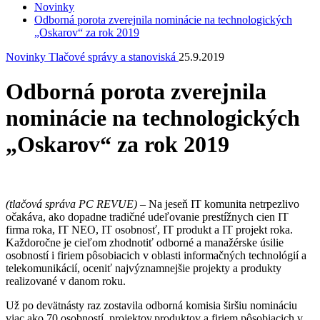
Novinky
Odborná porota zverejnila nominácie na technologických
„Oskarov“ za rok 2019
Novinky
Tlačové správy a stanoviská
25.9.2019
Odborná porota zverejnila
nominácie na technologických
„Oskarov“ za rok 2019
(tlačová správa PC REVUE)
– Na jeseň IT komunita netrpezlivo
očakáva, ako dopadne tradičné udeľovanie prestížnych cien IT
firma roka, IT NEO, IT osobnosť, IT produkt a IT projekt roka.
Každoročne je cieľom zhodnotiť odborné a manažérske úsilie
osobností i firiem pôsobiacich v oblasti informačných technológií a
telekomunikácií, oceniť najvýznamnejšie projekty a produkty
realizované v danom roku.
Už po devätnásty raz zostavila odborná komisia širšiu nomináciu
viac ako 70 osobností, projektov,produktov a firiem pôsobiacich v