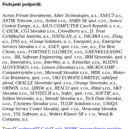
Podujatie podporili:
Across Private Investments, Aliter Technologies, a.s., ANECT a.s.,
ANTIK Telecom, s.r.o., Artinit s.r.o., ASBIS SK spol. s r.o., Asseco
Central Europe, a.s., ASUS COMPUTER Czech Republic s. r. o.,
C-DESK, CGI Slovakia s.r.o., Crowdberry a.s., D. Trust
Certifikačná Autorita, a.s., DATALAN, a. s., DIGMIA s.r.o., Disig,
a.s., DNS a.s., eGroup Solutions, a. s., Energotel, a.s., Enterprise
Services Slovakia s. r. o., ESET, spol. s r.o., exe, a.s., For Best
Clients, s.r.o., FORTINET, GLOBESY, s.r.o., GRENKELEASING
s.r.o., IBL Software Engineering, spol. s r.o., IBM Slovensko, spol. s
r.o., Innovatrics, s.r.o., InterWay, a. s., Kinstellar, s.r.o., KODYS
SLOVENSKO, s r.o., Lenovo (Slovakia) s.r.o., MICROCOMP –
Computersystém s.r.o., Microsoft Slovakia s.r.o., MIM, s.r.o., Motor-
Car Bratislava, spol. s r.o., OKI EUROPE LIMITED, odštěpný
závod, ORACLE Slovensko spol. s r.o., Orange Slovensko, a.s.,
ORIWIN, s.r.o., QBSW, a.s., RESCO spol. s r.o., Rittal s.r.o., S&T
Slovakia s.r.o., SEVITECH a.s., Softec, spol. s r.o., SOFTIP, a.s.,
Solitea Slovensko, a.s., Strossle Slovakia a.s., Tech Data Slovakia,
s.r.o., T-Systems Slovakia s.r.o., TULIP Solutions s.r.o., UNIQA
Group Service Center Slovakia, spol. s r.o., Veracomp Slovakia
s.r.o., VSL Software, a.s., Wolters Kluwer SR s. r. o., Wood &
Company, a.s.
Tagy:
IT osobnosti
IT Gala
IT gala 2019
PC revue
najlepsie projekty