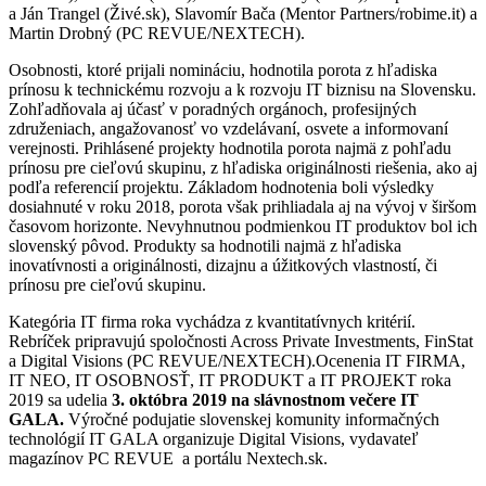
a Ján Trangel (Živé.sk), Slavomír Bača (Mentor Partners/robime.it) a
Martin Drobný (PC REVUE/NEXTECH).
Osobnosti, ktoré prijali nomináciu, hodnotila porota z hľadiska
prínosu k technickému rozvoju a k rozvoju IT biznisu na Slovensku.
Zohľadňovala aj účasť v poradných orgánoch, profesijných
združeniach, angažovanosť vo vzdelávaní, osvete a informovaní
verejnosti. Prihlásené projekty hodnotila porota najmä z pohľadu
prínosu pre cieľovú skupinu, z hľadiska originálnosti riešenia, ako aj
podľa referencií projektu. Základom hodnotenia boli výsledky
dosiahnuté v roku 2018, porota však prihliadala aj na vývoj v širšom
časovom horizonte. Nevyhnutnou podmienkou IT produktov bol ich
slovenský pôvod. Produkty sa hodnotili najmä z hľadiska
inovatívnosti a originálnosti, dizajnu a úžitkových vlastností, či
prínosu pre cieľovú skupinu.
Kategória IT firma roka vychádza z kvantitatívnych kritérií.
Rebríček pripravujú spoločnosti Across Private Investments, FinStat
a Digital Visions (PC REVUE/NEXTECH).Ocenenia IT FIRMA,
IT NEO, IT OSOBNOSŤ, IT PRODUKT a IT PROJEKT roka
2019 sa udelia
3. októbra 2019 na slávnostnom večere IT
GALA.
Výročné podujatie slovenskej komunity informačných
technológií IT GALA organizuje Digital Visions, vydavateľ
magazínov PC REVUE a portálu Nextech.sk.