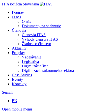
IT Asociácia Slovenska
Domov
O nás
O nás
Dokumenty na stiahnutie
Členovia
Členovia ITAS
Výhody členstva ITAS
Žiadosť o členstvo
Aktuality
Projekty
Vzdelávanie
Legislatíva
Digitalizácia štátu
Digitalizácia súkromného sektora
Case Studies
Eventy
Kontakty
Search
EN
Open mobile menu