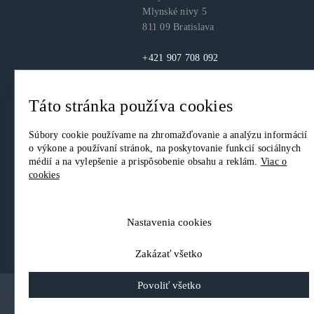
Mlynské nivy 5
811 09 Bratislava
+421 907 708 092
itas@itas.sk
Táto stránka používa cookies
facebook
youtube
LinkedIn
Súbory cookie používame na zhromažďovanie a analýzu informácií
o výkone a používaní stránok, na poskytovanie funkcií sociálnych
médií a na vylepšenie a prispôsobenie obsahu a reklám.
Viac o
cookies
© 2026. IT Asociácia Slovenska. Všetky práva vyhradené.
Ochrana osobných údajov
|
Nastavenia Cookies
Nastavenia cookies
Zakázať všetko
Povoliť všetko
Scroll to top