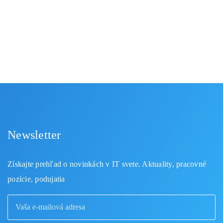
aj to, ako AI pomáha pri spracovaní tajných
odposluchov
Newsletter
Získajte prehľad o novinkách v IT svete. Aktuality, pracovné
pozície, podujatia