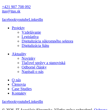
+421 907 708 092
itas@itas.sk
facebook
youtube
LinkedIn
Projekty
Vzdelávanie
Legislatíva
Digitalizácia súkromného sektora
Digitalizácia štátu
Aktuality
Novinky
Tlačové správy a stanoviská
Odborné články
Napísali o nás
O nás
Členovia
Case Studies
Kontakty
facebook
youtube
LinkedIn
© 2026. IT Asociácia Slovenska. Všetky práva vyhradené.
Ochrana