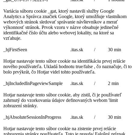
Variácia súboru cookie _gat, ktorý nastavili služby Google
Analytics a Správca značiek Google, ktorý umožňuje vlastníkom
webových stránok sledovať správanie návštevníkov a merať
výkonnosť stránok. Prvok vzoru v názve obsahuje jedinečné
identifikačné číslo účtu alebo webovej lokality, na ktoré sa
vzťahuje.
_hjFirstSeen
.itas.sk
/
30 min
Hotjar nastavuje tento súbor cookie na identifikáciu prvej relácie
nového používateľa. Ukladá hodnotu true/false , čo naznačuje, či to
bolo prvýkrát, čo Hotjar videl tohto používateľa.
_hjIncludedInPageviewSample
.itas.sk
/
2 min
Hotjar nastavuje tento súbor cookie, aby zistil, či je používateľ
zahrnutý do vzorkovania údajov definovaných webom 'limit
zobrazení stránky.
_hjAbsoluteSessionInProgress
.itas.sk
/
30 min
Hotjar nastavuje tento súbor cookie na zistenie prvej relácie
zobrazenia stránky používateľa. Toto je pravda/ Falošný príznak