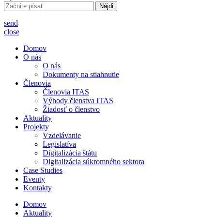
Hľadať:
send
close
Domov
O nás
O nás
Dokumenty na stiahnutie
Členovia
Členovia ITAS
Výhody členstva ITAS
Žiadosť o členstvo
Aktuality
Projekty
Vzdelávanie
Legislatíva
Digitalizácia štátu
Digitalizácia súkromného sektora
Case Studies
Eventy
Kontakty
Domov
Aktuality