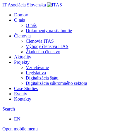
IT Asociácia Slovenska
Domov
O nás
O nás
Dokumenty na stiahnutie
Členovia
Členovia ITAS
Výhody členstva ITAS
Žiadosť o členstvo
Aktuality
Projekty
Vzdelávanie
Legislatíva
Digitalizácia štátu
Digitalizácia súkromného sektora
Case Studies
Eventy
Kontakty
Search
EN
Open mobile menu