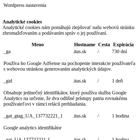
Wordpress nastavenia
Analytické cookies
Analytické cookies nám pomáhajú zlepšovať našu webovú stránku
zhromažďovaním a podávaním správ o jej používaní.
Meno
Hostname
Cesta
Expirácia
_ga
.itas.sk
/
730 dní
Používa ho Google AdSense na pochopenie interakcie používateľa
s webovou stránkou generovaním analytických údajov.
_gid
.itas.sk
/
1 deň
Obsahuje jedinečný identifikátor, ktorý používa služba Google
Analytics na určenie, že dva odlišné prístupy patria rovnakému
používateľovi v rámci relácií prehliadania.
_gat_gtag_UA_137732221_1
.itas.sk
/
1 hodina
Google analytics identifikátor
_gat_UA-137732221-1
.itas.sk
/
1 hodina