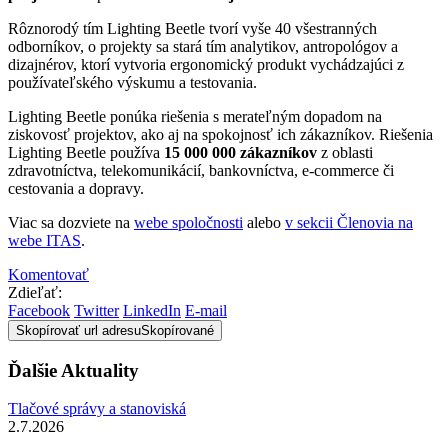
Rôznorodý tím Lighting Beetle tvorí vyše 40 všestranných
odborníkov, o projekty sa stará tím analytikov, antropológov a
dizajnérov, ktorí vytvoria ergonomický produkt vychádzajúci z
používateľského výskumu a testovania.
Lighting Beetle ponúka riešenia s merateľným dopadom na
ziskovosť projektov, ako aj na spokojnosť ich zákazníkov. Riešenia
Lighting Beetle používa
15 000 000 zákazníkov
z oblasti
zdravotníctva, telekomunikácií, bankovníctva, e-commerce či
cestovania a dopravy.
Viac sa dozviete na
webe spoločnosti
alebo
v sekcii Členovia na
webe ITAS
.
Komentovať
Zdieľať:
Facebook
Twitter
LinkedIn
E-mail
Skopírovať url adresu
Skopírované
Ďalšie Aktuality
Tlačové správy a stanoviská
2.7.2026