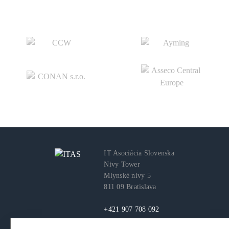
IT Asociácia Slovenska
Nivy Tower
Mlynské nivy 5
811 09 Bratislava
+421 907 708 092
itas@itas.sk