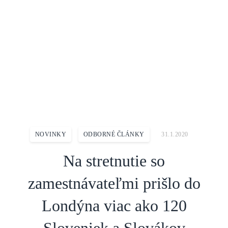
Domov
Aktuality
Novinky
Na stretnutie so zamestnávateľmi prišlo do Londýna viac ako 120
Sloveniek a Slovákov
NOVINKY
ODBORNÉ ČLÁNKY
31.1.2020
Na stretnutie so
zamestnávateľmi prišlo do
Londýna viac ako 120