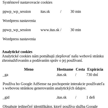
Systémové nastavovacie cookies
ppwp_wp_session
itas.sk
/
30 min
Wordpress nastavenia
ppwp_wp_session
www.itas.sk
/
30 min
Wordpress nastavenia
Analytické cookies
Analytické cookies nám pomáhajú zlepšovať našu webovú stránku
zhromažďovaním a podávaním správ o jej používaní.
Meno
Hostname
Cesta
Expirácia
_ga
.itas.sk
/
730 dní
Používa ho Google AdSense na pochopenie interakcie používateľa
s webovou stránkou generovaním analytických údajov.
_gid
.itas.sk
/
1 deň
Obsahuje jedinečný identifikátor, ktorý používa služba Google