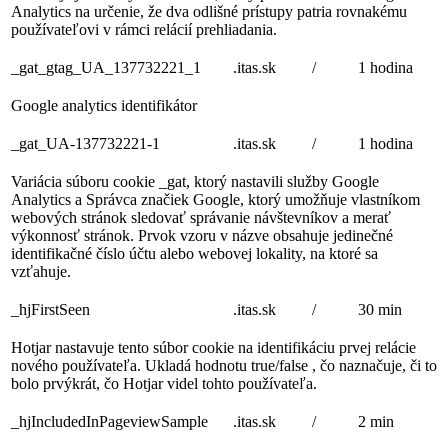
Analytics na určenie, že dva odlišné prístupy patria rovnakému
používateľovi v rámci relácií prehliadania.
_gat_gtag_UA_137732221_1
.itas.sk
/
1 hodina
Google analytics identifikátor
_gat_UA-137732221-1
.itas.sk
/
1 hodina
Variácia súboru cookie _gat, ktorý nastavili služby Google
Analytics a Správca značiek Google, ktorý umožňuje vlastníkom
webových stránok sledovať správanie návštevníkov a merať
výkonnosť stránok. Prvok vzoru v názve obsahuje jedinečné
identifikačné číslo účtu alebo webovej lokality, na ktoré sa
vzťahuje.
_hjFirstSeen
.itas.sk
/
30 min
Hotjar nastavuje tento súbor cookie na identifikáciu prvej relácie
nového používateľa. Ukladá hodnotu true/false , čo naznačuje, či to
bolo prvýkrát, čo Hotjar videl tohto používateľa.
_hjIncludedInPageviewSample
.itas.sk
/
2 min