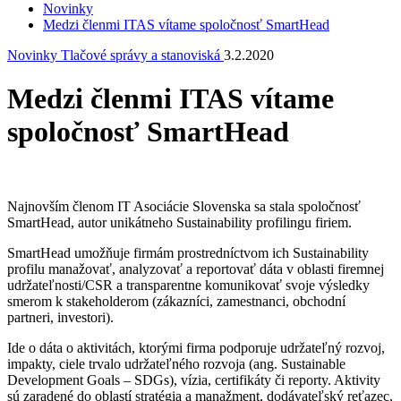
Novinky
Medzi členmi ITAS vítame spoločnosť SmartHead
Novinky
Tlačové správy a stanoviská
3.2.2020
Medzi členmi ITAS vítame
spoločnosť SmartHead
Najnovším členom IT Asociácie Slovenska sa stala spoločnosť
SmartHead, autor unikátneho Sustainability profilingu firiem.
SmartHead umožňuje firmám prostredníctvom ich Sustainability
profilu manažovať, analyzovať a reportovať dáta v oblasti firemnej
udržateľnosti/CSR a transparentne komunikovať svoje výsledky
smerom k stakeholderom (zákazníci, zamestnanci, obchodní
partneri, investori).
Ide o dáta o aktivitách, ktorými firma podporuje udržateľný rozvoj,
impakty, ciele trvalo udržateľného rozvoja (ang. Sustainable
Development Goals – SDGs), vízia, certifikáty či reporty. Aktivity
sú zaradené do oblastí stratégia a manažment, dodávateľský reťazec,