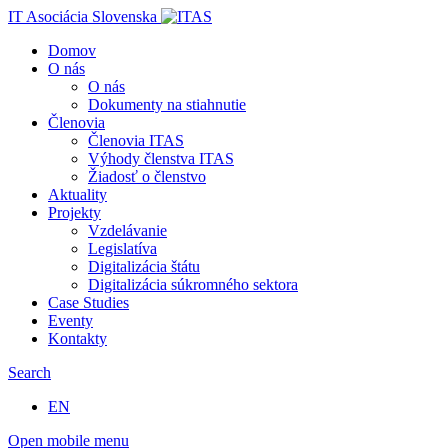
IT Asociácia Slovenska
Domov
O nás
O nás
Dokumenty na stiahnutie
Členovia
Členovia ITAS
Výhody členstva ITAS
Žiadosť o členstvo
Aktuality
Projekty
Vzdelávanie
Legislatíva
Digitalizácia štátu
Digitalizácia súkromného sektora
Case Studies
Eventy
Kontakty
Search
EN
Open mobile menu