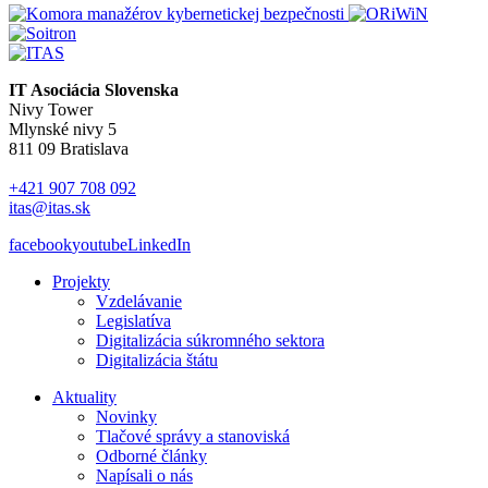
IT Asociácia Slovenska
Nivy Tower
Mlynské nivy 5
811 09 Bratislava
+421 907 708 092
itas@itas.sk
facebook
youtube
LinkedIn
Projekty
Vzdelávanie
Legislatíva
Digitalizácia súkromného sektora
Digitalizácia štátu
Aktuality
Novinky
Tlačové správy a stanoviská
Odborné články
Napísali o nás