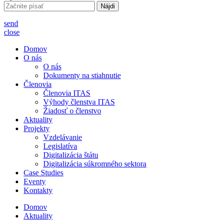
Hľadať:
send
close
Domov
O nás
O nás
Dokumenty na stiahnutie
Členovia
Členovia ITAS
Výhody členstva ITAS
Žiadosť o členstvo
Aktuality
Projekty
Vzdelávanie
Legislatíva
Digitalizácia štátu
Digitalizácia súkromného sektora
Case Studies
Eventy
Kontakty
Domov
Aktuality