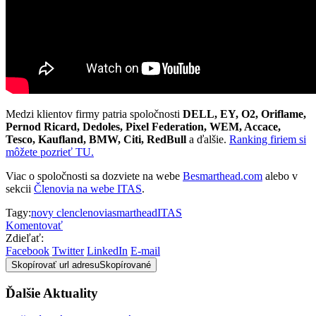
Medzi klientov firmy patria spoločnosti
DELL, EY, O2, Oriflame,
Pernod Ricard, Dedoles, Pixel Federation, WEM, Accace,
Tesco, Kaufland, BMW, Citi, RedBull
a ďalšie.
Ranking firiem si
môžete pozrieť TU.
Viac o spoločnosti sa dozviete na webe
Besmarthead.com
alebo v
sekcii
Členovia na webe ITAS
.
Tagy:
novy clen
clenovia
smarthead
ITAS
Komentovať
Zdieľať:
Facebook
Twitter
LinkedIn
E-mail
Skopírovať url adresu
Skopírované
Ďalšie Aktuality