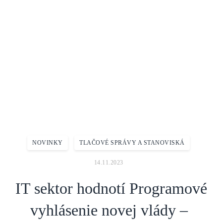
Domov
Aktuality
Novinky
IT sektor hodnotí Programové vyhlásenie novej vlády – oceňuje
najmä komplexný prístup k rozvoju vzdelávania a digitálnej
transformácii podnikov
NOVINKY
TLAČOVÉ SPRÁVY A STANOVISKÁ
14.11.2023
IT sektor hodnotí Programové
vyhlásenie novej vlády –