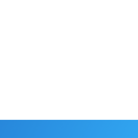
NOVINKY
ODBORNÉ ČLÁNKY
22.6.2026
Žiadne „omáčky“, ale ukážky, ako reálne AI
funguje v biznise: na workshope sme ukázali
aj to, ako AI pomáha pri spracovaní tajných
odposluchov