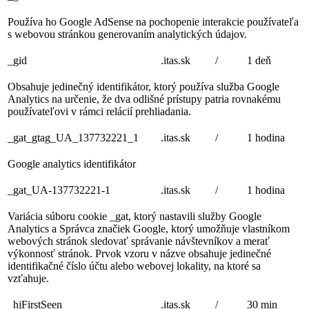
Používa ho Google AdSense na pochopenie interakcie používateľa
s webovou stránkou generovaním analytických údajov.
_gid
.itas.sk
/
1 deň
Obsahuje jedinečný identifikátor, ktorý používa služba Google
Analytics na určenie, že dva odlišné prístupy patria rovnakému
používateľovi v rámci relácií prehliadania.
_gat_gtag_UA_137732221_1
.itas.sk
/
1 hodina
Google analytics identifikátor
_gat_UA-137732221-1
.itas.sk
/
1 hodina
Variácia súboru cookie _gat, ktorý nastavili služby Google
Analytics a Správca značiek Google, ktorý umožňuje vlastníkom
webových stránok sledovať správanie návštevníkov a merať
výkonnosť stránok. Prvok vzoru v názve obsahuje jedinečné
identifikačné číslo účtu alebo webovej lokality, na ktoré sa
vzťahuje.
_hjFirstSeen
.itas.sk
/
30 min