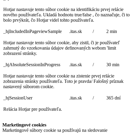
Hotjar nastavuje tento súbor cookie na identifikáciu prvej relácie
nového používateľa. Ukladá hodnotu true/false , čo naznačuje, či to
bolo prvýkrát, čo Hotjar videl tohto používateľa.
_hjIncludedInPageviewSample
.itas.sk
/
2 min
Hotjar nastavuje tento súbor cookie, aby zistil, či je používateľ
zahrnutý do vzorkovania údajov definovaných webom 'limit
zobrazení stránky.
_hjAbsoluteSessionInProgress
.itas.sk
/
30 min
Hotjar nastavuje tento súbor cookie na zistenie prvej relácie
zobrazenia stránky používateľa. Toto je pravda/ Falošný príznak
nastavený súborom cookie.
_hjSessionUser
.itas.sk
/
365 dní
Relácia Hotjar pre používateľa.
Marketingové cookies
Marketingové súbory cookie sa používajú na sledovanie