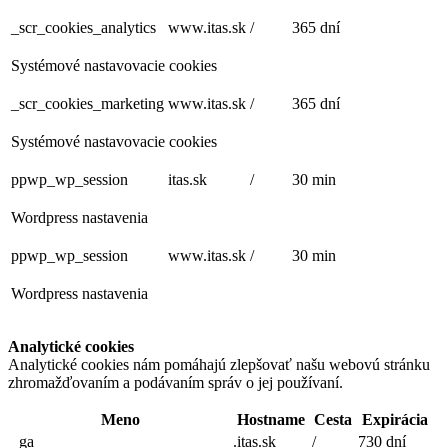
_scr_cookies_analytics
www.itas.sk
/
365 dní
Systémové nastavovacie cookies
_scr_cookies_marketing
www.itas.sk
/
365 dní
Systémové nastavovacie cookies
ppwp_wp_session
itas.sk
/
30 min
Wordpress nastavenia
ppwp_wp_session
www.itas.sk
/
30 min
Wordpress nastavenia
Analytické cookies
Analytické cookies nám pomáhajú zlepšovať našu webovú stránku
zhromažďovaním a podávaním správ o jej používaní.
Meno
Hostname
Cesta
Expirácia
_ga
.itas.sk
/
730 dní