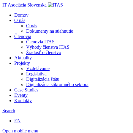
IT Asociácia Slovenska
Domov
O nás
O nás
Dokumenty na stiahnutie
Členovia
Členovia ITAS
Výhody členstva ITAS
Žiadosť o členstvo
Aktuality
Projekty
Vzdelávanie
Legislatíva
Digitalizácia štátu
Digitalizácia súkromného sektora
Case Studies
Eventy
Kontakty
Search
EN
Open mobile menu