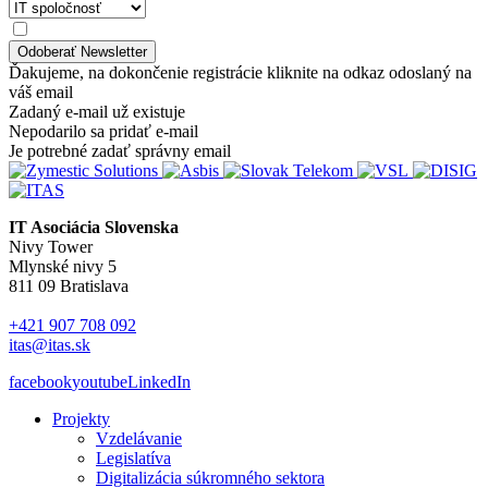
Ďakujeme, na dokončenie registrácie kliknite na odkaz odoslaný na
váš email
Zadaný e-mail už existuje
Nepodarilo sa pridať e-mail
Je potrebné zadať správny email
IT Asociácia Slovenska
Nivy Tower
Mlynské nivy 5
811 09 Bratislava
+421 907 708 092
itas@itas.sk
facebook
youtube
LinkedIn
Projekty
Vzdelávanie
Legislatíva
Digitalizácia súkromného sektora