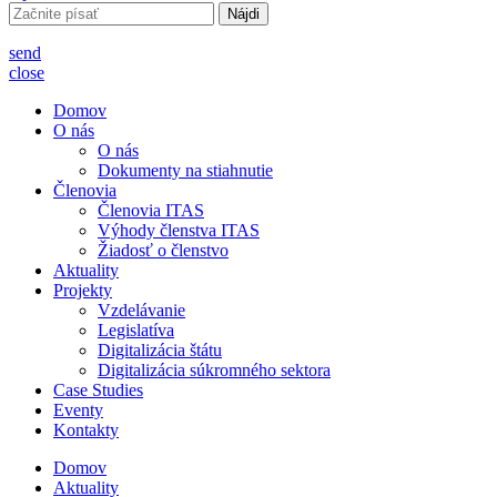
Hľadať:
send
close
Domov
O nás
O nás
Dokumenty na stiahnutie
Členovia
Členovia ITAS
Výhody členstva ITAS
Žiadosť o členstvo
Aktuality
Projekty
Vzdelávanie
Legislatíva
Digitalizácia štátu
Digitalizácia súkromného sektora
Case Studies
Eventy
Kontakty
Domov
Aktuality