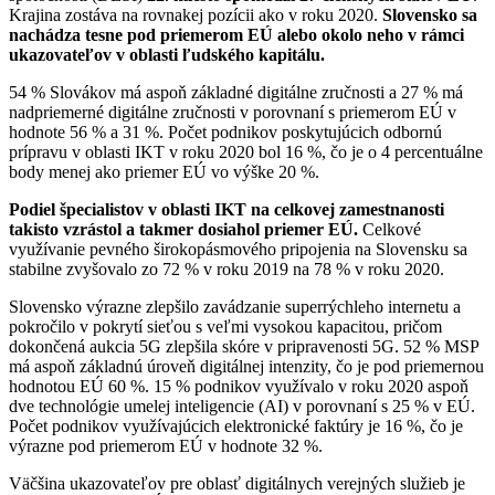
Krajina zostáva na rovnakej pozícii ako v roku 2020.
Slovensko sa
nachádza tesne pod priemerom EÚ alebo okolo neho v rámci
ukazovateľov v oblasti ľudského kapitálu.
54 % Slovákov má aspoň základné digitálne zručnosti a 27 % má
nadpriemerné digitálne zručnosti v porovnaní s priemerom EÚ v
hodnote 56 % a 31 %. Počet podnikov poskytujúcich odbornú
prípravu v oblasti IKT v roku 2020 bol 16 %, čo je o 4 percentuálne
body menej ako priemer EÚ vo výške 20 %.
Podiel špecialistov v oblasti IKT na celkovej zamestnanosti
takisto vzrástol a takmer dosiahol priemer EÚ.
Celkové
využívanie pevného širokopásmového pripojenia na Slovensku sa
stabilne zvyšovalo zo 72 % v roku 2019 na 78 % v roku 2020.
Slovensko výrazne zlepšilo zavádzanie superrýchleho internetu a
pokročilo v pokrytí sieťou s veľmi vysokou kapacitou, pričom
dokončená aukcia 5G zlepšila skóre v pripravenosti 5G. 52 % MSP
má aspoň základnú úroveň digitálnej intenzity, čo je pod priemernou
hodnotou EÚ 60 %. 15 % podnikov využívalo v roku 2020 aspoň
dve technológie umelej inteligencie (AI) v porovnaní s 25 % v EÚ.
Počet podnikov využívajúcich elektronické faktúry je 16 %, čo je
výrazne pod priemerom EÚ v hodnote 32 %.
Väčšina ukazovateľov pre oblasť digitálnych verejných služieb je