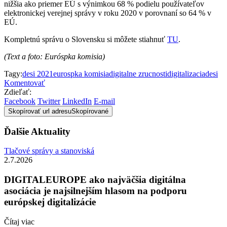
nižšia ako priemer EÚ s výnimkou 68 % podielu používateľov
elektronickej verejnej správy v roku 2020 v porovnaní so 64 % v
EÚ.
Kompletnú správu o Slovensku si môžete stiahnuť
TU
.
(Text a foto: Euróspka komisia)
Tagy:
desi 2021
eurospka komisia
digitalne zrucnosti
digitalizacia
desi
Komentovať
Zdieľať:
Facebook
Twitter
LinkedIn
E-mail
Skopírovať url adresu
Skopírované
Ďalšie Aktuality
Tlačové správy a stanoviská
2.7.2026
DIGITALEUROPE ako najväčšia digitálna
asociácia je najsilnejším hlasom na podporu
európskej digitalizácie
Čítaj viac